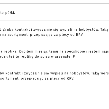
te półki.
ć gruby kontrakt i zwyczajnie się wypieli na hobbystów. Taką
 na asortyment, przepłacając za plecy od RRV.
kka replika. Kupiłem miesiąc temu na specshopie i jestem na
ził też tę replikę do spisu w arsenale ;P
by kontrakt i zwyczajnie się wypieli na hobbystów. Taką wers
sortyment, przepłacając za plecy od RRV.