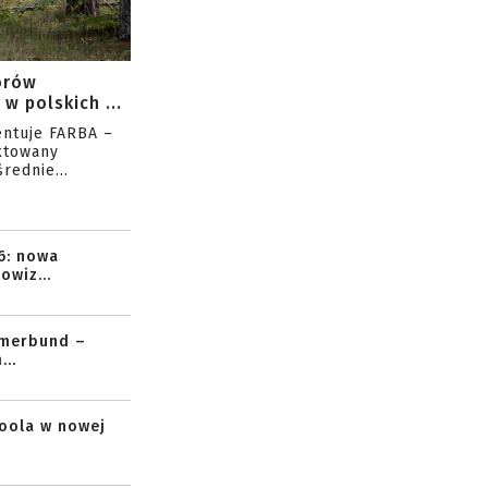
orów
w polskich ...
entuje FARBA –
ktowany
rednie...
6: nowa
owiz...
mmerbund –
..
toola w nowej