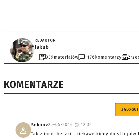
REDAKTOR
Jakub
939
materiałów
1176
komentarzy
2
rze
KOMENTARZE
ZALOGUJ
25-05-2014 @
12:32
Sokoov
Tak z innej beczki - ciekawe kiedy do sklepów