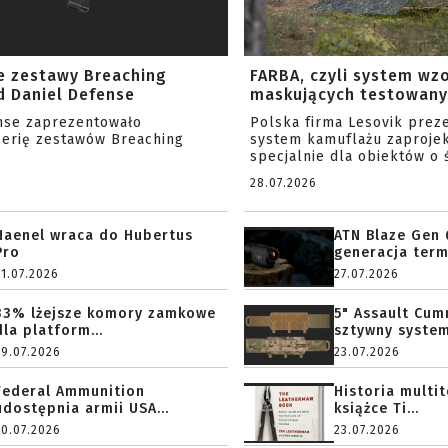
e zestawy Breaching
FARBA, czyli system wz
 Daniel Defense
maskujących testowany 
nse zaprezentowało
Polska firma Lesovik prez
serię zestawów Breaching
system kamuflażu zaproje
specjalnie dla obiektów o ś
28.07.2026
Haenel wraca do Hubertus
ATN Blaze Gen 
Pro
generacja term
31.07.2026
27.07.2026
33% lżejsze komory zamkowe
5" Assault Cu
dla platform...
sztywny system.
29.07.2026
23.07.2026
Federal Ammunition
Historia multi
udostępnia armii USA...
książce Ti...
20.07.2026
23.07.2026