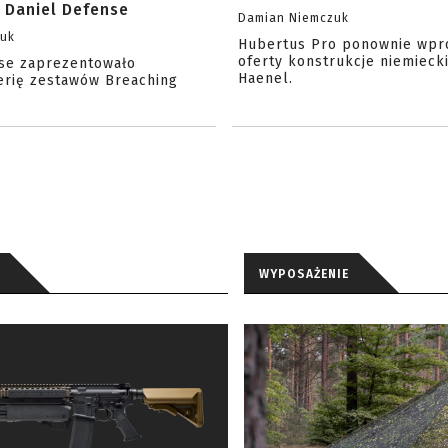
 Daniel Defense
Damian Niemczuk
zuk
Hubertus Pro ponownie wpr
oferty konstrukcje niemiecki
se zaprezentowało
Haenel.
erię zestawów Breaching
WYPOSAŻENIE