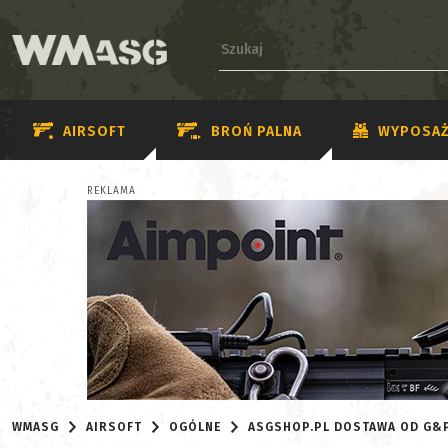
AIRSOFT
BROŃ PALNA
WYPOSAŻ
REKLAMA
WMASG
AIRSOFT
OGÓLNE
ASGSHOP.PL DOSTAWA OD G&