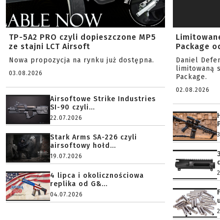
TP-5A2 PRO czyli dopieszczone MP5
Limitowan
ze stajni LCT Airsoft
Package od
Nowa propozycja na rynku już dostępna.
Daniel Defe
limitowaną 
03.08.2026
Package.
02.08.2026
Airsoftowe Strike Industries
SI-90 czyli...
22.07.2026
Stark Arms SA-226 czyli
airsoftowy hołd...
19.07.2026
4 lipca i okolicznościowa
replika od G&...
04.07.2026