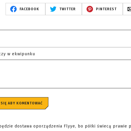
FACEBOOK
TWITTER
PINTEREST
czy w ekwipunku
 SIĘ ABY KOMENTOWAĆ
 będzie dostawa oporządzenia Flyye, bo półki świecą prawie 