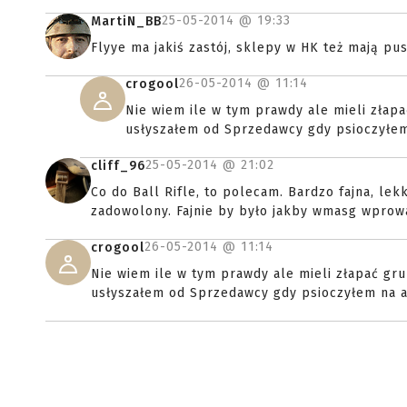
25-05-2014 @
19:33
MartiN_BB
Flyye ma jakiś zastój, sklepy w HK też mają pus
26-05-2014 @
11:14
crogool
Nie wiem ile w tym prawdy ale mieli złapa
usłyszałem od Sprzedawcy gdy psioczyłem
25-05-2014 @
21:02
cliff_96
Co do Ball Rifle, to polecam. Bardzo fajna, le
zadowolony. Fajnie by było jakby wmasg wprowad
26-05-2014 @
11:14
crogool
Nie wiem ile w tym prawdy ale mieli złapać gru
usłyszałem od Sprzedawcy gdy psioczyłem na a