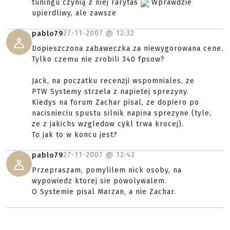
tuningu czynią z niej rarytas
Wprawdzie
upierdliwy, ale zawsze
27-11-2007 @
12:32
pablo79
Dopieszczona zabaweczka za niewygorowana cene.
Tylko czemu nie zrobili 340 fpsow?
Jack, na poczatku recenzji wspomniales, ze
PTW Systemy strzela z napietej sprezyny.
Kiedys na forum Zachar pisal, ze dopiero po
nacisnieciu spustu silnik napina sprezyne (tyle,
ze z jakichs wzgledow cykl trwa krocej).
To jak to w koncu jest?
27-11-2007 @
12:42
pablo79
Przepraszam, pomylilem nick osoby, na
wypowiedz ktorej sie powolywalem.
O Systemie pisal Marzan, a nie Zachar.