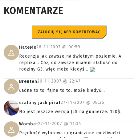
KOMENTARZE
ZALOGUJ SIĘ ABY KOMENTOWAĆ
26-11-2007 @
00:59
HateMe
Recenzja jak zawsze na świetnym poziomie. A
replika... Cóż, od zawsze miałem słabość do
rodziny G3, więc może kiedyś...
26-11-2007 @
22:47
Brenten
Ładne to to, fajne to to, może kiedyś...
27-11-2007 @
08:36
szalony jack pirat
No jest jeszcze wersja JLS na gunnerze. 120$.
27-11-2007 @
11:34
Wombat
Prędkość wylotowa i ograniczone możliwości