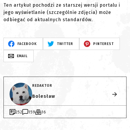
Ten artykuł pochodzi ze starszej wersji portalu i
jego wyświetlanie (szczególnie zdjęcia) może
odbiegać od aktualnych standardów.
FACEBOOK
TWITTER
PINTEREST
EMAIL
REDAKTOR
Bolesław
252
159
16