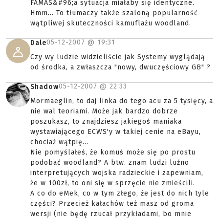
FAMAS&#96;a sytuacja miałaby się identyczne.
Hmm... To tłumaczy także szaloną popularność
wątpliwej skuteczności kamuflażu woodland.
05-12-2007 @
19:31
Dale
Czy wy ludzie widzieliście jak Systemy wyglądają
od środka, a zwłaszcza "nowy, dwuczęściowy GB" ?
05-12-2007 @
22:33
Shadow
Mormaeglin, to daj linka do tego acu za 5 tysięcy, a
nie wal teoriami. Może jak bardzo dobrze
poszukasz, to znajdziesz jakiegoś maniaka
wystawiającego ECWS'y w takiej cenie na eBayu,
chociaż wątpię...
Nie pomyślałeś, że komuś może się po prostu
podobać woodland? A btw. znam ludzi luźno
interpretujących wojska radzieckie i zapewniam,
że w 100zł, to oni się w sprzęcie nie zmieścili.
A co do eMek, co w tym złego, że jest do nich tyle
części? Przecież kałachów też masz od groma
wersji (nie będę rzucał przykładami, bo mnie