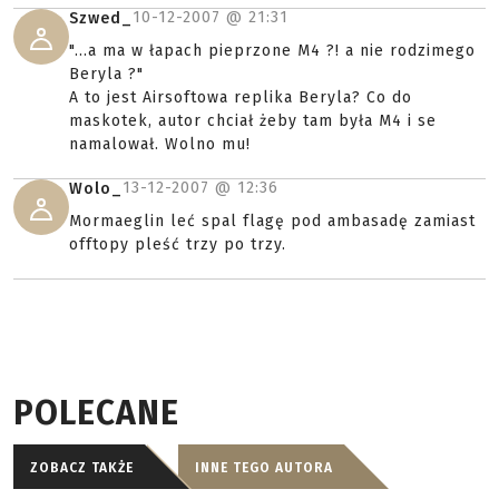
10-12-2007 @
21:31
Szwed_
"...a ma w łapach pieprzone M4 ?! a nie rodzimego
Beryla ?"
A to jest Airsoftowa replika Beryla? Co do
maskotek, autor chciał żeby tam była M4 i se
namalował. Wolno mu!
13-12-2007 @
12:36
Wolo_
Mormaeglin leć spal flagę pod ambasadę zamiast
offtopy pleść trzy po trzy.
POLECANE
ZOBACZ TAKŻE
INNE TEGO AUTORA