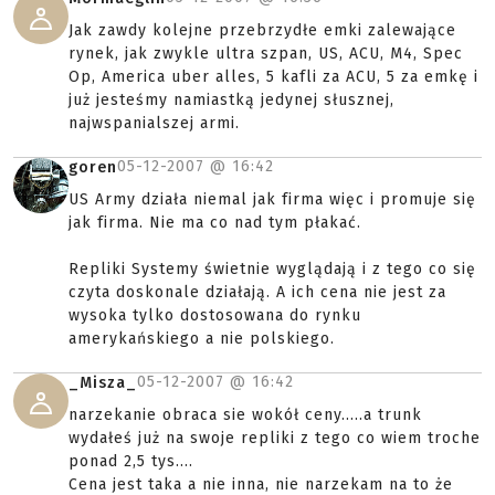
Jak zawdy kolejne przebrzydłe emki zalewające
rynek, jak zwykle ultra szpan, US, ACU, M4, Spec
Op, America uber alles, 5 kafli za ACU, 5 za emkę i
już jesteśmy namiastką jedynej słusznej,
najwspanialszej armi.
05-12-2007 @
16:42
goren
US Army działa niemal jak firma więc i promuje się
jak firma. Nie ma co nad tym płakać.
Repliki Systemy świetnie wyglądają i z tego co się
czyta doskonale działają. A ich cena nie jest za
wysoka tylko dostosowana do rynku
amerykańskiego a nie polskiego.
05-12-2007 @
16:42
_Misza_
narzekanie obraca sie wokół ceny.....a trunk
wydałeś już na swoje repliki z tego co wiem troche
ponad 2,5 tys....
Cena jest taka a nie inna, nie narzekam na to że