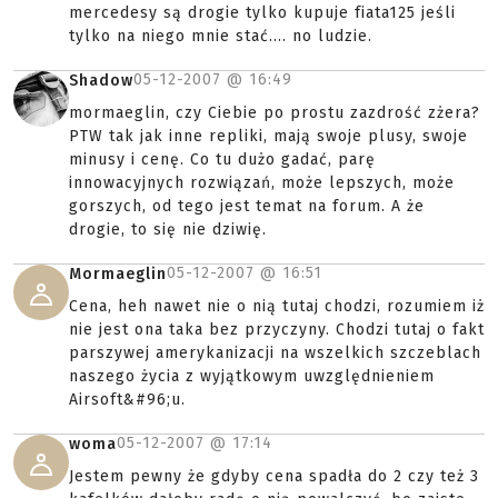
mercedesy są drogie tylko kupuje fiata125 jeśli
tylko na niego mnie stać.... no ludzie.
05-12-2007 @
16:49
Shadow
mormaeglin, czy Ciebie po prostu zazdrość zżera?
PTW tak jak inne repliki, mają swoje plusy, swoje
minusy i cenę. Co tu dużo gadać, parę
innowacyjnych rozwiązań, może lepszych, może
gorszych, od tego jest temat na forum. A że
drogie, to się nie dziwię.
05-12-2007 @
16:51
Mormaeglin
Cena, heh nawet nie o nią tutaj chodzi, rozumiem iż
nie jest ona taka bez przyczyny. Chodzi tutaj o fakt
parszywej amerykanizacji na wszelkich szczeblach
naszego życia z wyjątkowym uwzględnieniem
Airsoft&#96;u.
05-12-2007 @
17:14
woma
Jestem pewny że gdyby cena spadła do 2 czy też 3