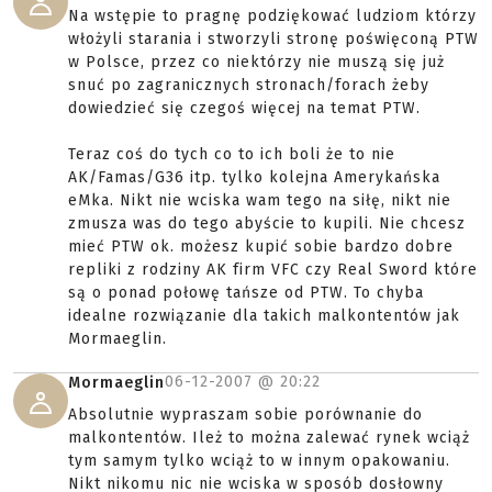
Na wstępie to pragnę podziękować ludziom którzy
włożyli starania i stworzyli stronę poświęconą PTW
w Polsce, przez co niektórzy nie muszą się już
snuć po zagranicznych stronach/forach żeby
dowiedzieć się czegoś więcej na temat PTW.
Teraz coś do tych co to ich boli że to nie
AK/Famas/G36 itp. tylko kolejna Amerykańska
eMka. Nikt nie wciska wam tego na siłę, nikt nie
zmusza was do tego abyście to kupili. Nie chcesz
mieć PTW ok. możesz kupić sobie bardzo dobre
repliki z rodziny AK firm VFC czy Real Sword które
są o ponad połowę tańsze od PTW. To chyba
idealne rozwiązanie dla takich malkontentów jak
Mormaeglin.
06-12-2007 @
20:22
Mormaeglin
Absolutnie wypraszam sobie porównanie do
malkontentów. Ileż to można zalewać rynek wciąż
tym samym tylko wciąż to w innym opakowaniu.
Nikt nikomu nic nie wciska w sposób dosłowny