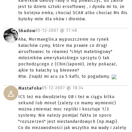
kafelków dałoby radę o nią powalczyć, bo zaiste
jest to dzieło sztuki ersoftowej , i dynda mi to, że
to kolejna emka, chociaż SCAR albo chociaż M4 Ris
byłoby miłe dla oków i dłoniów.
05-12-2007 @
17:48
Shadow
Aha, Mormaeglin,a wypuszczenie na rynek
kałachów cymy, które ma prawie co drugi
airsoftowiec to również "chłyt matetingowy"
miłośników amerykańskiego sprzętu (i tak
pochodzącego z (Chin/Japonii), żeby pokazać,
ajkie to kałachy są błeeeee?
Btw. Znajdź mi acu za 5 kafli, to pogadamy.
05-12-2007 @
18:34
MastaFoka
ICS też ma dwudzielny GB i też w ciągu kilku
sekund lub minut (zależy co mamy wymienić)
można zmieniać moc repliki i kosztuje 1/3
systemy. Nie należy pomijać faktu że sporo
"rozszerzeń" jest niestandardowych (np.magi).
Co do niezawodności jak wszytko ma wady i zalety