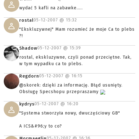
wydać 5 kafli na zabawke.....
05-12-2007 @
15:32
rostal
"Ekskluzywnej" Mam rozumieć że moje Ca to plebs
?!
05-12-2007 @
15:39
Shadow
rostal, ekskluzywne, czyli ponad przeciętne. Tak,
w tym wypadku ca to plebs.
05-12-2007 @
16:15
Regdorn
@skorek: dzięki za informację. Błąd usunięty.
Obsługę Specshopu przepraszamy
05-12-2007 @
16:20
kydrys
"Systema stworzyła nowy, dwuczęściowy GB"
A ICS&#96;y to co?
05-12-2007 @
16:36
Mormaeglin