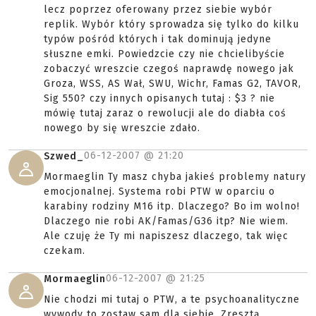
lecz poprzez oferowany przez siebie wybór
replik. Wybór który sprowadza się tylko do kilku
typów pośród których i tak dominują jedyne
słuszne emki. Powiedzcie czy nie chcielibyście
zobaczyć wreszcie czegoś naprawdę nowego jak
Groza, WSS, AS Wał, SWU, Wichr, Famas G2, TAVOR,
Sig 550? czy innych opisanych tutaj : $3 ? nie
mówię tutaj zaraz o rewolucji ale do diabła coś
nowego by się wreszcie zdało.
06-12-2007 @
21:20
Szwed_
Mormaeglin Ty masz chyba jakieś problemy natury
emocjonalnej. Systema robi PTW w oparciu o
karabiny rodziny M16 itp. Dlaczego? Bo im wolno!
Dlaczego nie robi AK/Famas/G36 itp? Nie wiem.
Ale czuję że Ty mi napiszesz dlaczego, tak więc
czekam.
06-12-2007 @
21:25
Mormaeglin
Nie chodzi mi tutaj o PTW, a te psychoanalityczne
wywody to zostaw sam dla siebie. Zresztą...