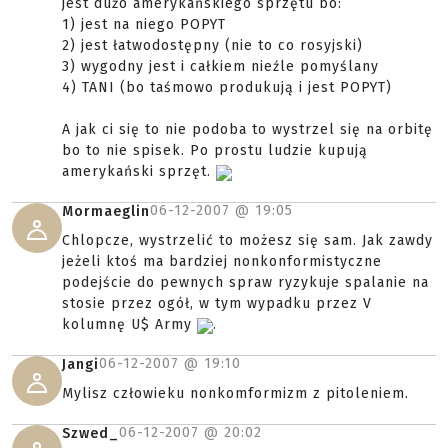
jest dużo amerykańskiego sprzętu bo:
1) jest na niego POPYT
2) jest łatwodostępny (nie to co rosyjski)
3) wygodny jest i całkiem nieźle pomyślany
4) TANI (bo taśmowo produkują i jest POPYT)
A jak ci się to nie podoba to wystrzel się na orbitę
bo to nie spisek. Po prostu ludzie kupują
amerykański sprzęt.
06-12-2007 @
19:05
Mormaeglin
Chlopcze, wystrzelić to możesz się sam. Jak zawdy
jeżeli ktoś ma bardziej nonkonformistyczne
podejście do pewnych spraw ryzykuje spalanie na
stosie przez ogół, w tym wypadku przez V
kolumnę U$ Army
.
06-12-2007 @
19:10
Jangi
Mylisz człowieku nonkomformizm z pitoleniem.
06-12-2007 @
20:02
Szwed_