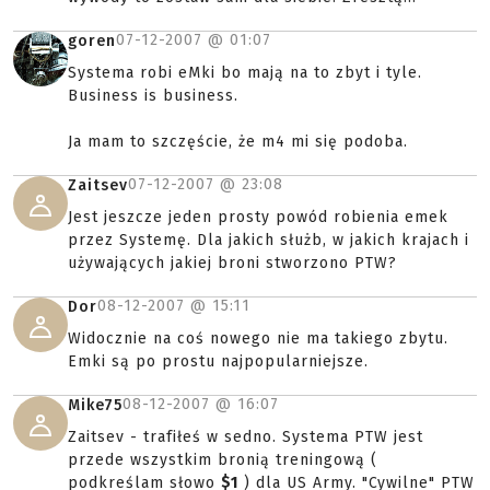
07-12-2007 @
01:07
goren
Systema robi eMki bo mają na to zbyt i tyle.
Business is business.
Ja mam to szczęście, że m4 mi się podoba.
07-12-2007 @
23:08
Zaitsev
Jest jeszcze jeden prosty powód robienia emek
przez Systemę. Dla jakich służb, w jakich krajach i
używających jakiej broni stworzono PTW?
08-12-2007 @
15:11
Dor
Widocznie na coś nowego nie ma takiego zbytu.
Emki są po prostu najpopularniejsze.
08-12-2007 @
16:07
Mike75
Zaitsev - trafiłeś w sedno. Systema PTW jest
przede wszystkim bronią treningową (
podkreślam słowo
$1
) dla US Army. "Cywilne" PTW