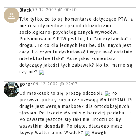
09-12-2007 @
00:40
Black
Tyle tylko, że to są komentarze dotyczące PTW, a
nie resentymentów i pseudofilozoficzno-
socjologiczno-psychologicznych wywodów...
Podsumowanie? PTW jest be, bo "amerykańska" i
droga... To co dla jednych jest be, dla innych jest
cacy. I o czym tu dyskutować i wypruwać ostatnie
intelektualne flaki? Może jakiś komentarz
dotyczący jakości tych zabawek? No to, marne są
czy nie?
09-12-2007 @
22:07
goren
Od maskotek to się proszę odczepić
Po
pierwsze polscy żołnierze używają M4 (GROM). Po
drugie jest wersja maskotek dla ortodoksyjnych
słowian. Po trzecie M4 mi się bardziej podoba... :]
Po czwarte jeszcze się taki nie urodził co by
wszystkim dogodził. Po piąte, dlaczego masz
ksywę Walter a nie Władek?
Howgh