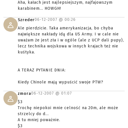
Aha, kałach jest najlepsiejszym, najfajowszym
karabinem... HOWGH!
06-12-2007 @
00:26
Szreder
Ale pierdzicie. Taka amerykanizacja, bo chyba
największe nakłady idą dla US Army. I w cale nie
uważam że jest zła i w ogóle (ale z UCP dali pupy),
lecz technika wojskowa w innych krajach też nie
kuśtyka.
A TERAZ PYTANIE DNIA:
Kiedy Chinole mają wypuścić swoje PTW?
06-12-2007 @
01:07
zmora
$3
Trochę niepokoi mnie celność na 20m, ale może
strzelcy do d...
A tu mniej poważnie.
$3