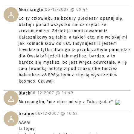
06-12-2007 @
09:44
Mormaeglin
Co Ty człowieku za bzdury pleciesz? opanuj się,
blatuj i ponad wszystko naucz czytać ze
zrozumieniem. Gdzież ja implikowałem iż
Kałasznikowy są takie, a takie? etc. nie wciskaj mi
jak komuch słów do ust. Insynujesz iż jestem
lewakiem tylko dlatego iż przekazałbym pieniądze
dla Owsiaka? jeżeli tak myślisz, bardzo, a to
bardzo się myslisz, bo jest wręcz odwrotnie. A Tę
całą lewacką hołotę z pod znaku Che tudzież
hakenkreuz&#96;a bym z chęcią wystrzelił w
kosmos. Czuwaj!
06-12-2007 @
14:49
Black
Mormaeglin, "nie chce mi się z Tobą gadać".
06-12-2007 @
16:52
brainer
AAAA!
kolejny!