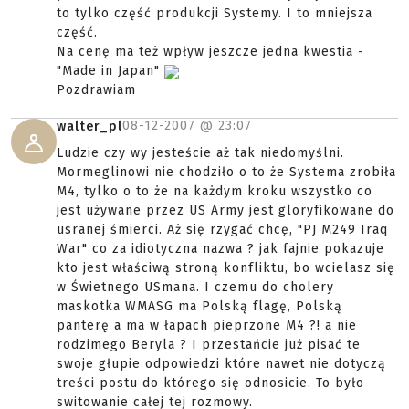
to tylko część produkcji Systemy. I to mniejsza
część.
Na cenę ma też wpływ jeszcze jedna kwestia -
"Made in Japan"
Pozdrawiam
08-12-2007 @
23:07
walter_pl
Ludzie czy wy jesteście aż tak niedomyślni.
Mormeglinowi nie chodziło o to że Systema zrobiła
M4, tylko o to że na każdym kroku wszystko co
jest używane przez US Army jest gloryfikowane do
usranej śmierci. Aż się rzygać chcę, "PJ M249 Iraq
War" co za idiotyczna nazwa ? jak fajnie pokazuje
kto jest właściwą stroną konfliktu, bo wcielasz się
w Świetnego USmana. I czemu do cholery
maskotka WMASG ma Polską flagę, Polską
panterę a ma w łapach pieprzone M4 ?! a nie
rodzimego Beryla ? I przestańcie już pisać te
swoje głupie odpowiedzi które nawet nie dotyczą
treści postu do którego się odnosicie. To było
switowanie całej tej rozmowy.