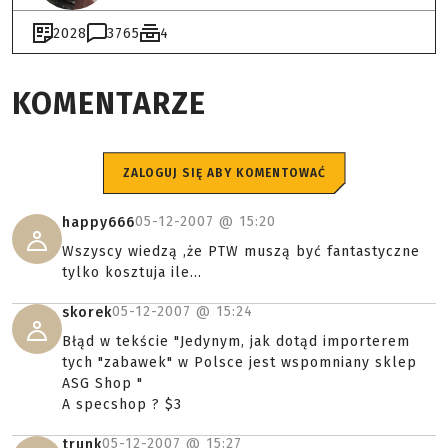
2028
3765
4
KOMENTARZE
ZALOGUJ SIĘ ABY KOMENTOWAĆ
05-12-2007 @
15:20
happy666
Wszyscy wiedzą ,że PTW muszą być fantastyczne
tylko kosztuja ile...
05-12-2007 @
15:24
skorek
Błąd w tekście "Jedynym, jak dotąd importerem
tych "zabawek" w Polsce jest wspomniany sklep
ASG Shop "
A specshop ? $3
05-12-2007 @
15:27
trunk