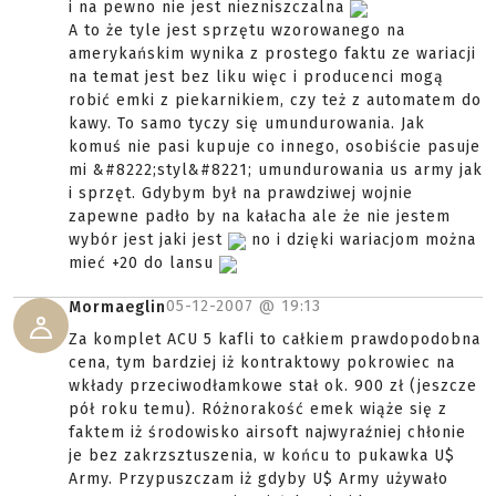
i na pewno nie jest niezniszczalna
A to że tyle jest sprzętu wzorowanego na
amerykańskim wynika z prostego faktu ze wariacji
na temat jest bez liku więc i producenci mogą
robić emki z piekarnikiem, czy też z automatem do
kawy. To samo tyczy się umundurowania. Jak
komuś nie pasi kupuje co innego, osobiście pasuje
mi &#8222;styl&#8221; umundurowania us army jak
i sprzęt. Gdybym był na prawdziwej wojnie
zapewne padło by na kałacha ale że nie jestem
wybór jest jaki jest
no i dzięki wariacjom można
mieć +20 do lansu
05-12-2007 @
19:13
Mormaeglin
Za komplet ACU 5 kafli to całkiem prawdopodobna
cena, tym bardziej iż kontraktowy pokrowiec na
wkłady przeciwodłamkowe stał ok. 900 zł (jeszcze
pół roku temu). Różnorakość emek wiąże się z
faktem iż środowisko airsoft najwyraźniej chłonie
je bez zakrzsztuszenia, w końcu to pukawka U$
Army. Przypuszczam iż gdyby U$ Army używało