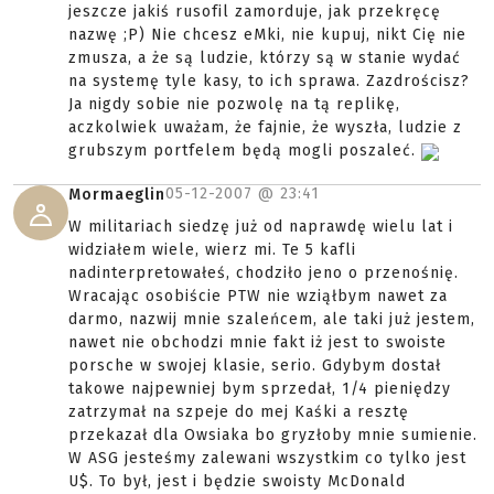
jeszcze jakiś rusofil zamorduje, jak przekręcę
nazwę ;P) Nie chcesz eMki, nie kupuj, nikt Cię nie
zmusza, a że są ludzie, którzy są w stanie wydać
na systemę tyle kasy, to ich sprawa. Zazdrościsz?
Ja nigdy sobie nie pozwolę na tą replikę,
aczkolwiek uważam, że fajnie, że wyszła, ludzie z
grubszym portfelem będą mogli poszaleć.
05-12-2007 @
23:41
Mormaeglin
W militariach siedzę już od naprawdę wielu lat i
widziałem wiele, wierz mi. Te 5 kafli
nadinterpretowałeś, chodziło jeno o przenośnię.
Wracając osobiście PTW nie wziąłbym nawet za
darmo, nazwij mnie szaleńcem, ale taki już jestem,
nawet nie obchodzi mnie fakt iż jest to swoiste
porsche w swojej klasie, serio. Gdybym dostał
takowe najpewniej bym sprzedał, 1/4 pieniędzy
zatrzymał na szpeje do mej Kaśki a resztę
przekazał dla Owsiaka bo gryzłoby mnie sumienie.
W ASG jesteśmy zalewani wszystkim co tylko jest
U$. To był, jest i będzie swoisty McDonald