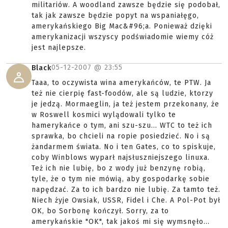
militariów. A woodland zawsze będzie się podobał,
tak jak zawsze będzie popyt na wspaniałęgo,
amerykańskiego Big Mac&#96;a. Ponieważ dzięki
amerykanizacji wszyscy podświadomie wiemy cóż
jest najlepsze.
05-12-2007 @
23:55
Black
Taaa, to oczywista wina amerykańców, te PTW. Ja
też nie cierpię fast-foodów, ale są ludzie, ktorzy
je jedzą. Mormaeglin, ja też jestem przekonany, że
w Roswell kosmici wylądowali tylko te
hamerykańce o tym, ani szu-szu... WTC to też ich
sprawka, bo chcieli na ropie posiedzieć. No i są
żandarmem świata. No i ten Gates, co to spiskuje,
coby Winblows wyparł najsłuszniejszego linuxa.
Też ich nie lubię, bo z wody już benzynę robią,
tyle, że o tym nie mówią, aby gospodarkę sobie
napędzać. Za to ich bardzo nie lubię. Za tamto też.
Niech żyje Owsiak, USSR, Fidel i Che. A Pol-Pot był
OK, bo Sorbonę kończył. Sorry, za to
amerykańskie "OK", tak jakoś mi się wymsnęło...