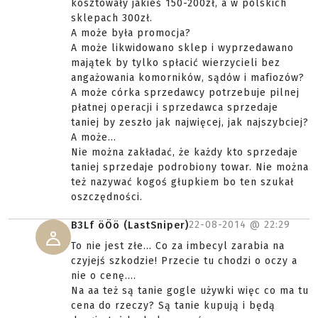
kosztowały jakieś 150-200zł, a w polskich
sklepach 300zł.
A może była promocja?
A może likwidowano sklep i wyprzedawano
majątek by tylko spłacić wierzycieli bez
angażowania komorników, sądów i mafiozów?
A może córka sprzedawcy potrzebuje pilnej
płatnej operacji i sprzedawca sprzedaje
taniej by zeszło jak najwięcej, jak najszybciej?
A może...
Nie można zakładać, że każdy kto sprzedaje
taniej sprzedaje podrobiony towar. Nie można
też nazywać kogoś głupkiem bo ten szukał
oszczędności.
22-08-2014 @
22:29
B3Lf öÖö (LastSniper)
To nie jest złe... Co za imbecyl zarabia na
czyjejś szkodzie! Przecie tu chodzi o oczy a
nie o cenę....
Na aa też są tanie gogle używki więc co ma tu
cena do rzeczy? Są tanie kupują i będą