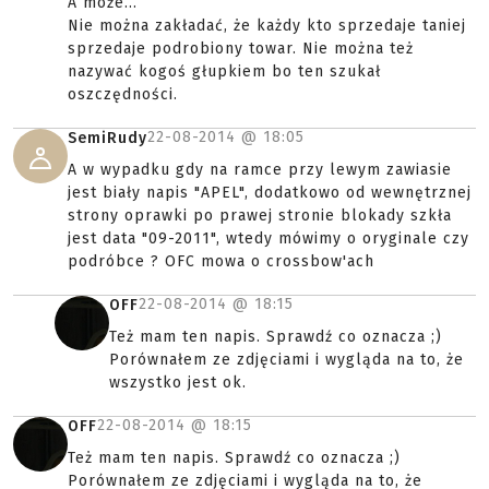
A może...
Nie można zakładać, że każdy kto sprzedaje taniej
sprzedaje podrobiony towar. Nie można też
nazywać kogoś głupkiem bo ten szukał
oszczędności.
22-08-2014 @
18:05
SemiRudy
A w wypadku gdy na ramce przy lewym zawiasie
jest biały napis "APEL", dodatkowo od wewnętrznej
strony oprawki po prawej stronie blokady szkła
jest data "09-2011", wtedy mówimy o oryginale czy
podróbce ? OFC mowa o crossbow'ach
22-08-2014 @
18:15
OFF
Też mam ten napis. Sprawdź co oznacza ;)
Porównałem ze zdjęciami i wygląda na to, że
wszystko jest ok.
22-08-2014 @
18:15
OFF
Też mam ten napis. Sprawdź co oznacza ;)
Porównałem ze zdjęciami i wygląda na to, że