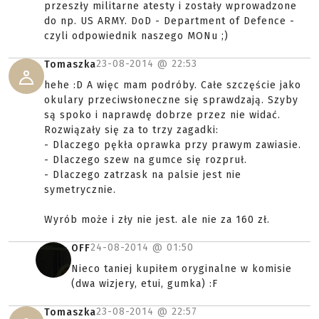
przeszły militarne atesty i zostały wprowadzone
do np. US ARMY. DoD - Department of Defence -
czyli odpowiednik naszego MONu ;)
23-08-2014 @
22:53
Tomaszka
hehe :D A więc mam podróby. Całe szczęście jako
okulary przeciwsłoneczne się sprawdzają. Szyby
są spoko i naprawdę dobrze przez nie widać.
Rozwiązały się za to trzy zagadki:
- Dlaczego pękła oprawka przy prawym zawiasie.
- Dlaczego szew na gumce się rozpruł.
- Dlaczego zatrzask na palsie jest nie
symetrycznie.
Wyrób może i zły nie jest. ale nie za 160 zł.
24-08-2014 @
01:50
OFF
Nieco taniej kupiłem oryginalne w komisie
(dwa wizjery, etui, gumka) :F
23-08-2014 @
22:57
Tomaszka