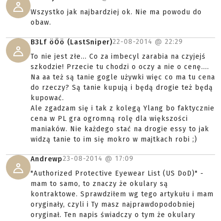
Wszystko jak najbardziej ok. Nie ma powodu do
obaw.
22-08-2014 @
22:29
B3Lf öÖö (LastSniper)
To nie jest złe... Co za imbecyl zarabia na czyjejś
szkodzie! Przecie tu chodzi o oczy a nie o cenę....
Na aa też są tanie gogle używki więc co ma tu cena
do rzeczy? Są tanie kupują i będą drogie też będą
kupować.
Ale zgadzam się i tak z kolegą Ylang bo faktycznie
cena w PL gra ogromną rolę dla większości
maniaków. Nie każdego stać na drogie essy to jak
widzą tanie to im się mokro w majtkach robi ;)
23-08-2014 @
17:09
Andrewp
"Authorized Protective Eyewear List (US DoD)" -
mam to samo, to znaczy że okulary są
kontraktowe. Sprawdziłem wg tego artykułu i mam
oryginały, czyli i Ty masz najprawdopodobniej
oryginał. Ten napis świadczy o tym że okulary