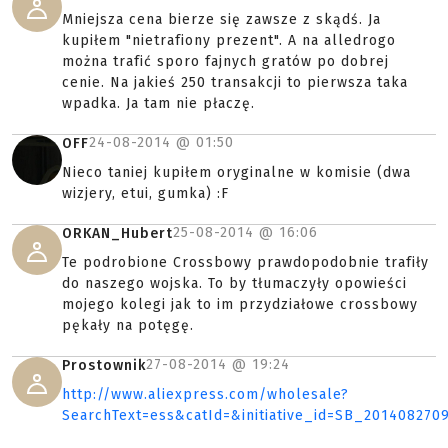
Mniejsza cena bierze się zawsze z skądś. Ja
kupiłem "nietrafiony prezent". A na alledrogo
można trafić sporo fajnych gratów po dobrej
cenie. Na jakieś 250 transakcji to pierwsza taka
wpadka. Ja tam nie płaczę.
24-08-2014 @
01:50
OFF
Nieco taniej kupiłem oryginalne w komisie (dwa
wizjery, etui, gumka) :F
25-08-2014 @
16:06
ORKAN_Hubert
Te podrobione Crossbowy prawdopodobnie trafiły
do naszego wojska. To by tłumaczyły opowieści
mojego kolegi jak to im przydziałowe crossbowy
pękały na potęgę.
27-08-2014 @
19:24
Prostownik
http://www.aliexpress.com/wholesale?
SearchText=ess&catId=&initiative_id=SB_201408270