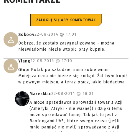
ZALOGUJ SIĘ ABY KOMENTOWAĆ
22-08-2014 @
17:01
Sokoov
Dobrze, że zostało zasygnalizowane - można
nieświadomie nieźle wtopić przy kupnie.
22-08-2014 @
17:10
Ylang
Głupi Polak po szkodzie, sami sobie winni.
Mniejsza cena nie bierze się znikąd. Żal było kupić
w pewnym miejscu, a teraz płacz, jakie biedactwa.
22-08-2014 @
18:01
MarekMac
A może sprzedawca sprowadził towar z Azji
(Ameryki, Afryki - nie ważne)) i dzięki temu
może sprzedawać taniej. Tak jak to jest z
Baofengami UV5, które swego czasu (jeśli
mnie pamięć nie myli) sprowadzane z Azji