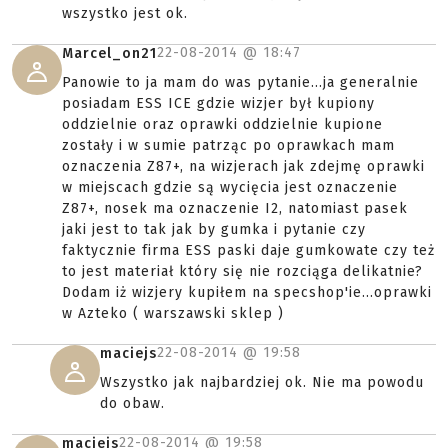
wszystko jest ok.
22-08-2014 @
18:47
Marcel_on21
Panowie to ja mam do was pytanie...ja generalnie
posiadam ESS ICE gdzie wizjer był kupiony
oddzielnie oraz oprawki oddzielnie kupione
zostały i w sumie patrząc po oprawkach mam
oznaczenia Z87+, na wizjerach jak zdejmę oprawki
w miejscach gdzie są wycięcia jest oznaczenie
Z87+, nosek ma oznaczenie I2, natomiast pasek
jaki jest to tak jak by gumka i pytanie czy
faktycznie firma ESS paski daje gumkowate czy też
to jest materiał który się nie rozciąga delikatnie?
Dodam iż wizjery kupiłem na specshop'ie...oprawki
w Azteko ( warszawski sklep )
22-08-2014 @
19:58
maciejs
Wszystko jak najbardziej ok. Nie ma powodu
do obaw.
22-08-2014 @
19:58
maciejs