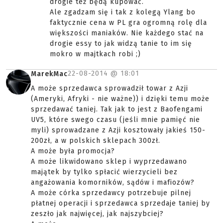
drogie też będą kupować.
Ale zgadzam się i tak z kolegą Ylang bo
faktycznie cena w PL gra ogromną rolę dla
większości maniaków. Nie każdego stać na
drogie essy to jak widzą tanie to im się
mokro w majtkach robi ;)
22-08-2014 @
18:01
MarekMac
A może sprzedawca sprowadził towar z Azji
(Ameryki, Afryki - nie ważne)) i dzięki temu może
sprzedawać taniej. Tak jak to jest z Baofengami
UV5, które swego czasu (jeśli mnie pamięć nie
myli) sprowadzane z Azji kosztowały jakieś 150-
200zł, a w polskich sklepach 300zł.
A może była promocja?
A może likwidowano sklep i wyprzedawano
majątek by tylko spłacić wierzycieli bez
angażowania komorników, sądów i mafiozów?
A może córka sprzedawcy potrzebuje pilnej
płatnej operacji i sprzedawca sprzedaje taniej by
zeszło jak najwięcej, jak najszybciej?