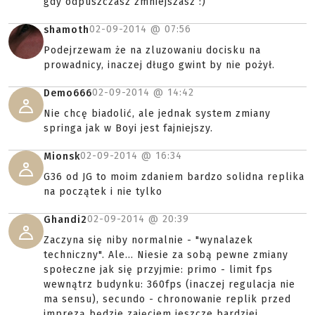
gdy odpuszczasz zmniejszasz :)
02-09-2014 @
07:56
shamoth
Podejrzewam że na zluzowaniu docisku na
prowadnicy, inaczej długo gwint by nie pożył.
02-09-2014 @
14:42
Demo666
Nie chcę biadolić, ale jednak system zmiany
springa jak w Boyi jest fajniejszy.
02-09-2014 @
16:34
Mionsk
G36 od JG to moim zdaniem bardzo solidna replika
na początek i nie tylko
02-09-2014 @
20:39
Ghandi2
Zaczyna się niby normalnie - "wynalazek
techniczny". Ale... Niesie za sobą pewne zmiany
społeczne jak się przyjmie: primo - limit fps
wewnątrz budynku: 360fps (inaczej regulacja nie
ma sensu), secundo - chronowanie replik przed
imprezą będzie zajęciem jeszcze bardziej