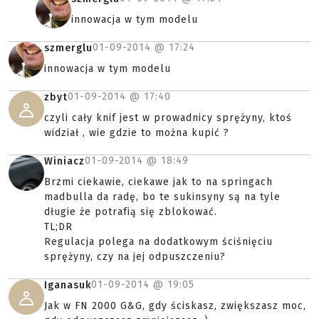
innowacja w tym modelu
01-09-2014 @
17:24
szmerglu
innowacja w tym modelu
01-09-2014 @
17:40
zbyt
czyli cały knif jest w prowadnicy sprężyny, ktoś
widział , wie gdzie to można kupić ?
01-09-2014 @
18:49
Winiacz
Brzmi ciekawie, ciekawe jak to na springach
madbulla da radę, bo te sukinsyny są na tyle
długie że potrafią się zblokować.
TL;DR
Regulacja polega na dodatkowym ściśnięciu
sprężyny, czy na jej odpuszczeniu?
01-09-2014 @
19:05
Iganasuk
Jak w FN 2000 G&G, gdy ściskasz, zwiększasz moc,