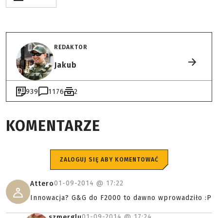
REDAKTOR
Jakub
939
1176
2
KOMENTARZE
ZALOGUJ SIĘ ABY KOMENTOWAĆ
01-09-2014 @
17:22
Attero
Innowacja? G&G do F2000 to dawno wprowadziło :P
01-09-2014 @
17:24
szmerglu