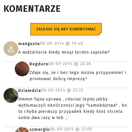
KOMENTARZE
ZALOGUJ SIĘ ABY KOMENTOWAĆ
08-09-2014 @
19:48
mangusta
A widzieliście kiedy minął termin zapisów?
08-09-2014 @
20:36
Regdorn
Zdaje się, że i bez tego można przypomnieć i
promować dobrą imprezę?
08-09-2014 @
22:33
Dziamdzia
Hmmm fajna sprawa , chociaż lepiej jakby
wytłumaczyli okoliczności jego "samobójstwa" , bo
to chyba pierwszy przypadek kiedy ktoś strzela
sobie dwa razy w łeb ...
08-09-2014 @
23:05
szmerglu