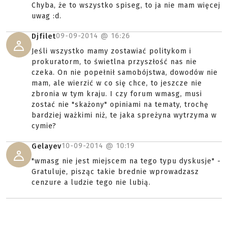
Chyba, że to wszystko spiseg, to ja nie mam więcej
uwag :d.
09-09-2014 @
16:26
Djfilet
Jeśli wszystko mamy zostawiać politykom i
prokuratorm, to świetlna przyszłość nas nie
czeka. On nie popełnił samobójstwa, dowodów nie
mam, ale wierzić w co się chce, to jeszcze nie
zbronia w tym kraju. I czy forum wmasg, musi
zostać nie "skażony" opiniami na tematy, trochę
bardziej ważkimi niż, te jaka spreżyna wytrzyma w
cymie?
10-09-2014 @
10:19
Gelayev
"wmasg nie jest miejscem na tego typu dyskusje" -
Gratuluje, pisząc takie brednie wprowadzasz
cenzure a ludzie tego nie lubią.