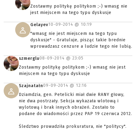
Zostawmy politykę politykom ;-) wmasg nie
jest miejscem na tego typu dyskusje
10-09-2014 @
10:19
Gelayev
"wmasg nie jest miejscem na tego typu
dyskusje" - Gratuluje, pisząc takie brednie
wprowadzasz cenzure a ludzie tego nie lubią.
08-09-2014 @
23:05
szmerglu
Zostawmy politykę politykom ;-) wmasg nie jest
miejscem na tego typu dyskusje
09-09-2014 @
12:16
Szajnatałn
Dziamdzia, gen. Petelicki miał dwie RANY głowy,
nie dwa postrzały. Sekcja wykazała wlotową i
wylotową i brak innych obrażeń. Zostało to
podane do wiadomości przez PAP 19 czerwca 2012.
Śledztwo prowadziła prokuratura, nie "politycy".