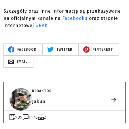
Szczegóły oraz inne informację są przekazywane
na oficjalnym kanale na
Facebooku
oraz stronie
internetowej
GRAK
FACEBOOK
TWITTER
PINTEREST
EMAIL
REDAKTOR
Jakub
939
1176
2