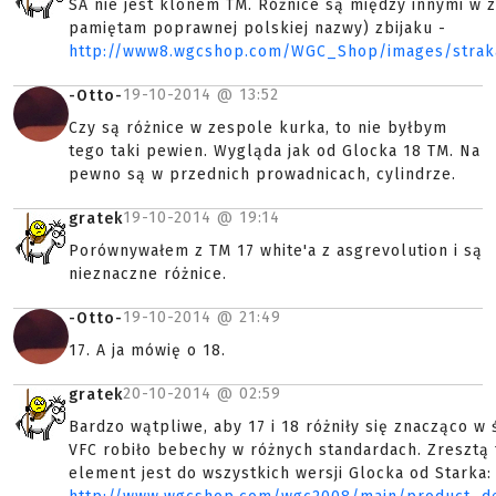
SA nie jest klonem TM. Różnice są między innymi w z
pamiętam poprawnej polskiej nazwy) zbijaku -
http://www8.wgcshop.com/WGC_Shop/images/strak
19-10-2014 @
13:52
-Otto-
Czy są różnice w zespole kurka, to nie byłbym
tego taki pewien. Wygląda jak od Glocka 18 TM. Na
pewno są w przednich prowadnicach, cylindrze.
19-10-2014 @
19:14
gratek
Porównywałem z TM 17 white'a z asgrevolution i są
nieznaczne różnice.
19-10-2014 @
21:49
-Otto-
17. A ja mówię o 18.
20-10-2014 @
02:59
gratek
Bardzo wątpliwe, aby 17 i 18 różniły się znacząco w 
VFC robiło bebechy w różnych standardach. Zresztą 
element jest do wszystkich wersji Glocka od Starka: