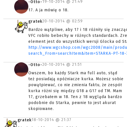
19-10-2014 @
21:49
-Otto-
17. A ja mówię o 18.
20-10-2014 @
02:59
gratek
Bardzo wątpliwe, aby 17 i 18 różniły się znaczą
VFC robiło bebechy w różnych standardach. Zre
element jest do wszystkich wersji Glocka od St
http://www.wgcshop.com/wgc2008/main/produc
search_From=searchItem&item=STARKA-PT-18-
20-10-2014 @
21:51
-Otto-
Owszem, bo każdy Stark ma full auto, stąd
też posiadają opóźniacze kurka. Możesz sobie
powątpiewać, co nie zmienia faktu, że zespół
kurka różni się między G18 a G17 od TM. Mam
17, grzebałem w 18. Ten z 18 wygląda bardzo
podobnie do Starka, pewnie to jest akurat
skopiowane.
18-10-2014 @
21:37
gratek