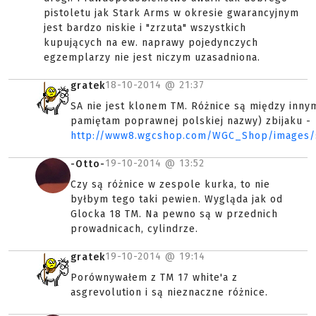
pistoletu jak Stark Arms w okresie gwarancyjnym
jest bardzo niskie i "zrzuta" wszystkich
kupujących na ew. naprawy pojedynczych
egzemplarzy nie jest niczym uzasadniona.
18-10-2014 @
21:37
gratek
SA nie jest klonem TM. Różnice są między innym
pamiętam poprawnej polskiej nazwy) zbijaku -
http://www8.wgcshop.com/WGC_Shop/images/
19-10-2014 @
13:52
-Otto-
Czy są różnice w zespole kurka, to nie
byłbym tego taki pewien. Wygląda jak od
Glocka 18 TM. Na pewno są w przednich
prowadnicach, cylindrze.
19-10-2014 @
19:14
gratek
Porównywałem z TM 17 white'a z
asgrevolution i są nieznaczne różnice.