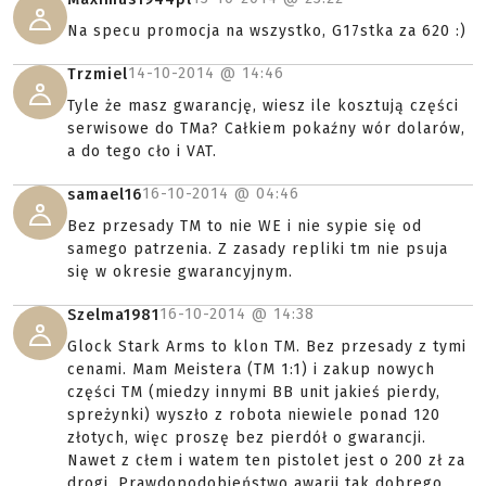
Na specu promocja na wszystko, G17stka za 620 :)
14-10-2014 @
14:46
Trzmiel
Tyle że masz gwarancję, wiesz ile kosztują części
serwisowe do TMa? Całkiem pokaźny wór dolarów,
a do tego cło i VAT.
16-10-2014 @
04:46
samael16
Bez przesady TM to nie WE i nie sypie się od
samego patrzenia. Z zasady repliki tm nie psuja
się w okresie gwarancyjnym.
16-10-2014 @
14:38
Szelma1981
Glock Stark Arms to klon TM. Bez przesady z tymi
cenami. Mam Meistera (TM 1:1) i zakup nowych
części TM (miedzy innymi BB unit jakieś pierdy,
spreżynki) wyszło z robota niewiele ponad 120
złotych, więc proszę bez pierdół o gwarancji.
Nawet z cłem i watem ten pistolet jest o 200 zł za
drogi. Prawdopodobieństwo awarii tak dobrego