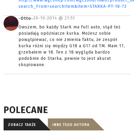
http://www.wgcshop.com/wgc2008/main/product_de
search_From=searchItem&item=STARKA-PT-18-73
20-10-2014 @
21:51
-Otto-
Owszem, bo każdy Stark ma full auto, stąd też
posiadają opóźniacze kurka. Możesz sobie
powątpiewać, co nie zmienia faktu, że zespół
kurka różni się między G18 a G17 od TM. Mam 17,
grzebałem w 18. Ten z 18 wygląda bardzo
podobnie do Starka, pewnie to jest akurat
skopiowane.
POLECANE
ZOBACZ TAKŻE
INNE TEGO AUTORA