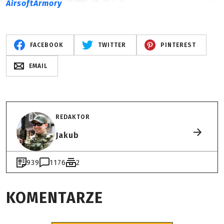
AirsoftArmory
FACEBOOK
TWITTER
PINTEREST
EMAIL
REDAKTOR
Jakub
939
1176
2
KOMENTARZE