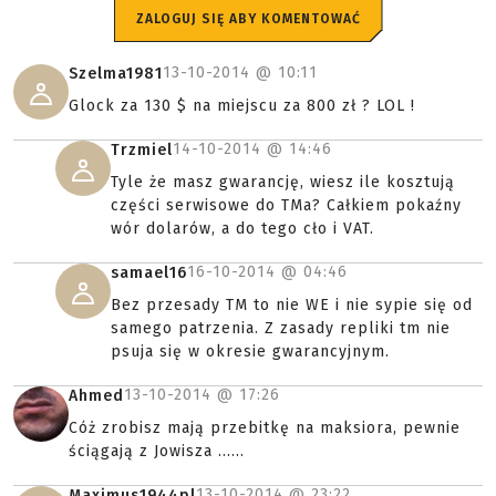
ZALOGUJ SIĘ ABY KOMENTOWAĆ
13-10-2014 @
10:11
Szelma1981
Glock za 130 $ na miejscu za 800 zł ? LOL !
14-10-2014 @
14:46
Trzmiel
Tyle że masz gwarancję, wiesz ile kosztują
części serwisowe do TMa? Całkiem pokaźny
wór dolarów, a do tego cło i VAT.
16-10-2014 @
04:46
samael16
Bez przesady TM to nie WE i nie sypie się od
samego patrzenia. Z zasady repliki tm nie
psuja się w okresie gwarancyjnym.
13-10-2014 @
17:26
Ahmed
Cóż zrobisz mają przebitkę na maksiora, pewnie
ściągają z Jowisza ......
13-10-2014 @
23:22
Maximus1944pl