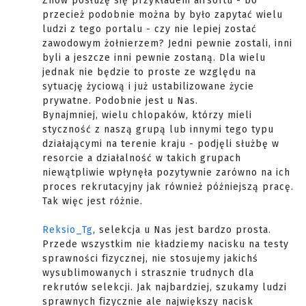
Znów posłużę się przykładem airsoftu - bo
przecież podobnie można by było zapytać wielu
ludzi z tego portalu - czy nie lepiej zostać
zawodowym żołnierzem? Jedni pewnie zostali, inni
byli a jeszcze inni pewnie zostaną. Dla wielu
jednak nie będzie to proste ze względu na
sytuację życiową i już ustabilizowane życie
prywatne. Podobnie jest u Nas.
Bynajmniej, wielu chlopaków, którzy mieli
styczność z naszą grupą lub innymi tego typu
działającymi na terenie kraju - podjęli służbę w
resorcie a działalność w takich grupach
niewątpliwie wpłynęła pozytywnie zarówno na ich
proces rekrutacyjny jak również późniejszą pracę.
Tak więc jest różnie.
Reksio_Tg
, selekcja u Nas jest bardzo prosta.
Przede wszystkim nie kładziemy nacisku na testy
sprawności fizycznej, nie stosujemy jakichś
wysublimowanych i strasznie trudnych dla
rekrutów selekcji. Jak najbardziej, szukamy ludzi
sprawnych fizycznie ale największy nacisk