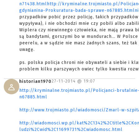
n71438.htmlhttp://kryminalne.trojmiasto.pl/Policjan
gdynianina-Prokuratura-bada-sprawe-n67885.htmlni
przypadków pobić przez policję, takich przypadków 
wypyływa), i nie obchodzi mnie czy pobili albo zabil
Wiplera czy niewinnego człowieka, nie mają prawa 
są bandytami, gorszymi bo w mundurach... W Polsce d
peerelu, a w sądzie nie masz żadnych szans, też tak 
uwagę.
ps. polska policja chroni nie obywateli a siebie i kla
problem kilku parszywych owiec tylko kwestia roz
27-11-2014 @
19:07
historian1970
http://kryminalne.trojmiasto.pl/Policjanci-brutaln
n67885.html
http://www.trojmiasto.pl/wiadomosci/Zmarl-w-szpit
http://wiadomosci.wp.pl/kat%2C1342%2Ctitle%2CKom
ludzi%2Cwid%2C11699731%2Cwiadomosc.html