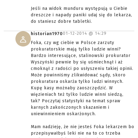
Jeśli na widok munduru występują u Ciebie
dreszcze i napady paniki udaj się do lekarza,
do staniesz dobre tabletki.
01-12-2014 @
14:29
historian1970
Foka, czy wg ciebie w Polsce zarzuty
prokuratorskie mają tylko ludzie winni?
Bardzo interesujące, stalinowski prokurator
Wyszyński pewnie by się uśmiechnął i aż
cmoknął z radości po usłyszeniu takiej opinii.
Może powinniśmy zlikwidować sądy, skoro
prokuratura oskarża tylko ludzi winnych.
Kupę kasy możnaby zaoszczędzić. W
więzieniach też tylko ludzie winni siedzą,
tak? Poczytaj statystyki na temat spraw
karnych zakończonych skazaniem i
uniewinnieniem oskarżonych.
Mam nadzieję, że nie jesteś Foka lekarzem bo
przepisywałbyś leki nie na to co trzeba