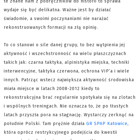
te znane nam z podręczników do historii to sprawa
wydaje się być delikatna. Ważne jest by działać
świadomie, a swoimi poczynaniami nie narażać
rekonstruowanych formacji na złą opinię.
To co stanowi o sile danej grupy, to bez wątpienia jej
aktywność i wszechstronność na wielu płaszczyznach
takich jak: czarna taktyka, alpinistyka miejska, techniki
interwencyjne, taktyka czerwona, ochrona VIP’a i wiele
innych. Patrząc wstecz największa aktywność środowiska
miała miejsce w latach 2008-2012 kiedy to
rekonstrukcyjna brać regularnie spotykała się na zlotach
i wspólnych treningach. Nie oznacza to, że po tłustych
latach przyszła pora na stagnację. Wystarczy zerknąć na
południe Polski. Tam prężnie działa
GR SPAP Katowice
,
która oprócz restrykcyjnego podejścia do kwestii