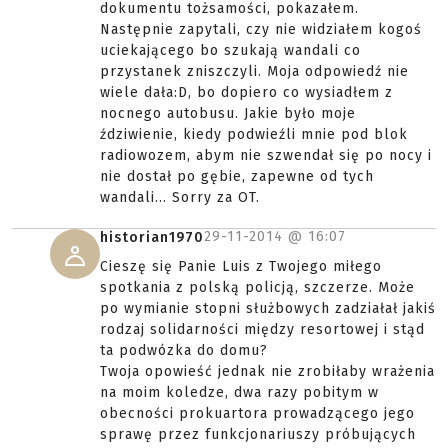
dokumentu tożsamości, pokazałem.
Następnie zapytali, czy nie widziałem kogoś
uciekającego bo szukają wandali co
przystanek zniszczyli. Moja odpowiedź nie
wiele dała:D, bo dopiero co wysiadłem z
nocnego autobusu. Jakie było moje
ździwienie, kiedy podwieźli mnie pod blok
radiowozem, abym nie szwendał się po nocy i
nie dostał po gębie, zapewne od tych
wandali... Sorry za OT.
29-11-2014 @
16:07
historian1970
Cieszę się Panie Luis z Twojego miłego
spotkania z polską policją, szczerze. Może
po wymianie stopni służbowych zadziałał jakiś
rodzaj solidarności między resortowej i stąd
ta podwózka do domu?
Twoja opowieść jednak nie zrobiłaby wrażenia
na moim koledze, dwa razy pobitym w
obecności prokuartora prowadzącego jego
sprawę przez funkcjonariuszy próbujących