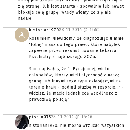
którą jest grupa. Jeśli któraś zębatka kręci się w
złą stronę, lub jest zatarta - spowalnia lub nawet
blokuje całą grupę. Wtedy wiemy, że się nie
nadaje.
28-11-2014 @
15:52
historian1970
Rozumiem Niewidomy, że diagnozując u mnie
"fobię" masz do tego prawo, które nabyłeś
zapewne przez rekonstruowanie Lekarza
Psychiatry z najbliższego ZOZu.
Sam napisałeś, że "...Bynajmniej, wielu
chlopaków, którzy mieli styczność z naszą
grupą lub innymi tego typu działającymi na
terenie kraju - podjęli służbę w resorcie..." -
widzisz, że macie jednak coś wspólnego z
prawdziwą policją?
28-11-2014 @
16:46
piorun975
historian1970: nie można wrzucać wszystkich