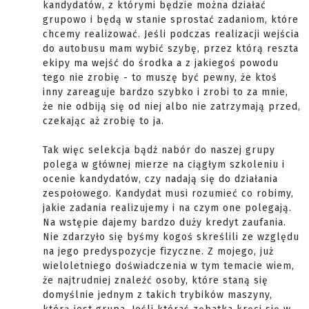
kandydatów, z którymi będzie można działać
grupowo i będą w stanie sprostać zadaniom, które
chcemy realizować. Jeśli podczas realizacji wejścia
do autobusu mam wybić szybę, przez którą reszta
ekipy ma wejść do środka a z jakiegoś powodu
tego nie zrobię - to muszę być pewny, że ktoś
inny zareaguje bardzo szybko i zrobi to za mnie,
że nie odbiją się od niej albo nie zatrzymają przed,
czekając aż zrobię to ja.
Tak więc selekcja bądź nabór do naszej grupy
polega w głównej mierze na ciągłym szkoleniu i
ocenie kandydatów, czy nadają się do działania
zespołowego. Kandydat musi rozumieć co robimy,
jakie zadania realizujemy i na czym one polegają.
Na wstępie dajemy bardzo duży kredyt zaufania.
Nie zdarzyło się byśmy kogoś skreślili ze względu
na jego predyspozycje fizyczne. Z mojego, już
wieloletniego doświadczenia w tym temacie wiem,
że najtrudniej znaleźć osoby, które staną się
domyślnie jednym z takich trybików maszyny,