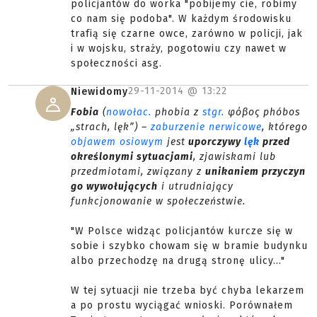
policjantów do worka "pobijemy cie, robimy
co nam się podoba". W każdym środowisku
trafią się czarne owce, zarówno w policji, jak
i w wojsku, straży, pogotowiu czy nawet w
społeczności asg.
29-11-2014 @
13:22
Niewidomy
Fobia
(
nowołac.
phobia z
stgr.
φόβος phóbos
„strach, lęk”) –
zaburzenie nerwicowe
, którego
objawem osiowym
jest
uporczywy
lęk
przed
określonymi sytuacjami
, zjawiskami lub
przedmiotami, związany z
unikaniem przyczyn
go wywołujących
i utrudniający
funkcjonowanie w społeczeństwie.
"W Polsce widząc policjantów kurcze się w
sobie i szybko chowam się w bramie budynku
albo przechodzę na drugą stronę ulicy..."
W tej sytuacji nie trzeba być chyba lekarzem
a po prostu wyciągać wnioski. Porównałem