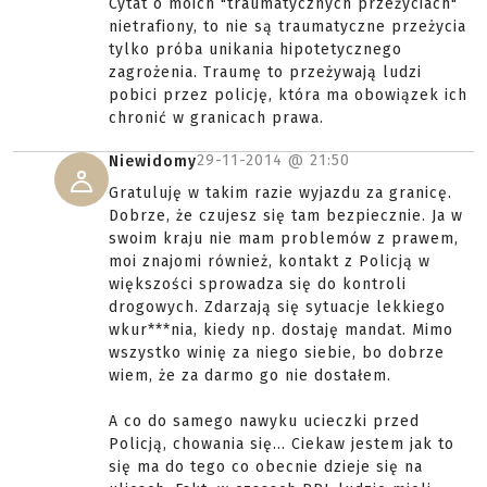
Cytat o moich "traumatycznych przeżyciach"
nietrafiony, to nie są traumatyczne przeżycia
tylko próba unikania hipotetycznego
zagrożenia. Traumę to przeżywają ludzi
pobici przez policję, która ma obowiązek ich
chronić w granicach prawa.
29-11-2014 @
21:50
Niewidomy
Gratuluję w takim razie wyjazdu za granicę.
Dobrze, że czujesz się tam bezpiecznie. Ja w
swoim kraju nie mam problemów z prawem,
moi znajomi również, kontakt z Policją w
większości sprowadza się do kontroli
drogowych. Zdarzają się sytuacje lekkiego
wkur***nia, kiedy np. dostaję mandat. Mimo
wszystko winię za niego siebie, bo dobrze
wiem, że za darmo go nie dostałem.
A co do samego nawyku ucieczki przed
Policją, chowania się... Ciekaw jestem jak to
się ma do tego co obecnie dzieje się na