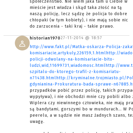
społeczeństwo. Nie wiem jaka tam u Ciebie w
mieście jest władza i skąd taka złość na tą
naszą policję, lecz sądzę że policja to dobre
chłopaki (w tym kobiety), i nie mają sobie nic
do zarzucenia - taki kraj - takie prawo.
27-11-2014 @
18:57
historian1970
http://www.fakt.pl/Matka-oskarza-Policja-zak
komisariacie,artykuly,226159,1.htmlhttp://wiad
policji-odwolany-na-komisariacie-bito-
ludzi,wid,11699731,wiadomosc.htmlhttp://www.
szpitalu-do-ktorego-trafil-z-komisariatu-
n71438.htmlhttp://kryminalne.trojmiasto.pl/Pol
gdynianina-Prokuratura-bada-sprawe-n67885.h
przypadków pobić przez policję, takich przypa
wypyływa), i nie obchodzi mnie czy pobili albo 
Wiplera czy niewinnego człowieka, nie mają p
są bandytami, gorszymi bo w mundurach... W Pol
peerelu, a w sądzie nie masz żadnych szans, te
uwagę.