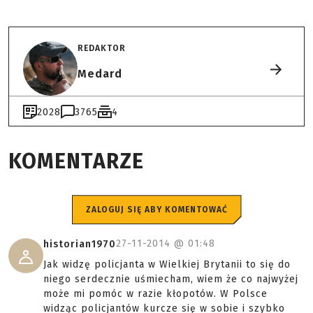
REDAKTOR
Medard
2028
3765
4
KOMENTARZE
ZALOGUJ SIĘ ABY KOMENTOWAĆ
27-11-2014 @
01:48
historian1970
Jak widzę policjanta w Wielkiej Brytanii to się do
niego serdecznie uśmiecham, wiem że co najwyżej
może mi pomóc w razie kłopotów. W Polsce
widząc policjantów kurcze się w sobie i szybko