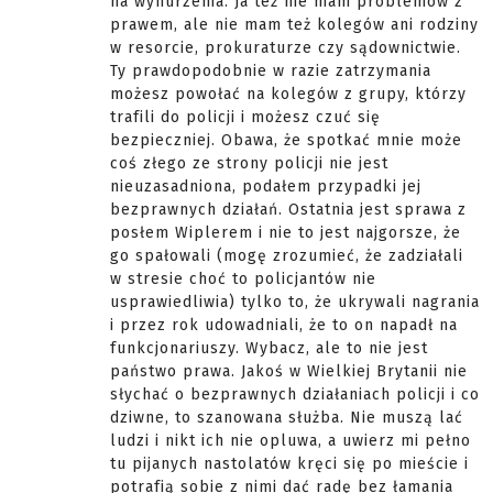
na wynurzenia. Ja też nie mam problemów z
prawem, ale nie mam też kolegów ani rodziny
w resorcie, prokuraturze czy sądownictwie.
Ty prawdopodobnie w razie zatrzymania
możesz powołać na kolegów z grupy, którzy
trafili do policji i możesz czuć się
bezpieczniej. Obawa, że spotkać mnie może
coś złego ze strony policji nie jest
nieuzasadniona, podałem przypadki jej
bezprawnych działań. Ostatnia jest sprawa z
posłem Wiplerem i nie to jest najgorsze, że
go spałowali (mogę zrozumieć, że zadziałali
w stresie choć to policjantów nie
usprawiedliwia) tylko to, że ukrywali nagrania
i przez rok udowadniali, że to on napadł na
funkcjonariuszy. Wybacz, ale to nie jest
państwo prawa. Jakoś w Wielkiej Brytanii nie
słychać o bezprawnych działaniach policji i co
dziwne, to szanowana służba. Nie muszą lać
ludzi i nikt ich nie opluwa, a uwierz mi pełno
tu pijanych nastolatów kręci się po mieście i
potrafią sobie z nimi dać radę bez łamania