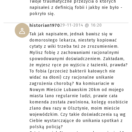
Twoje traumatyczne przeżycia o których
napisałeś z definicją fobii i jakby nie było -
pokryło się.
29-11-2014 @
16:20
historian1970
Tak jak napisałem, jednak bawisz się w
domorosłego lekarza, niestety kopiować
cytaty z wiki trzeba też ze zrozumieniem.
Mylisz fobię z zachowaniami racjonalnymi
spowodowanymi doświadczeniem. Zakładam,
że myjesz ręce po wyjściu z łazienki, prawda?
To fobia (przecież bakterii kałowych nie
widać na dłoni) czy racjonalne unikanie
zagrożenia chorobą? Na komisariacie w
Nowym Mieście Lubawskim 20km od mojego
miasta lano regularnie ludzi, prawie cała
komenda została zwolniona, kolegę osobiście
zlano dwa razy w Olsztynie, moim mieście
wojewódzkim. Czy takie doświadczenia są wg
Ciebie wystarczające do unikania spotkań z
polską policją?