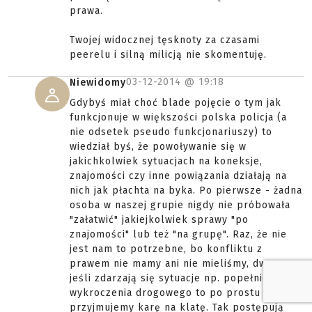
prawa.
Twojej widocznej tęsknoty za czasami
peerelu i silną milicją nie skomentuję.
03-12-2014 @
19:18
Niewidomy
Gdybyś miał choć blade pojęcie o tym jak
funkcjonuje w większości polska policja (a
nie odsetek pseudo funkcjonariuszy) to
wiedział byś, że powoływanie się w
jakichkolwiek sytuacjach na koneksje,
znajomości czy inne powiązania działają na
nich jak płachta na byka. Po pierwsze - żadna
osoba w naszej grupie nigdy nie próbowała
"załatwić" jakiejkolwiek sprawy "po
znajomości" lub też "na grupę". Raz, że nie
jest nam to potrzebne, bo konfliktu z
prawem nie mamy ani nie mieliśmy, dwa -
jeśli zdarzają się sytuacje np. popełnienia
wykroczenia drogowego to po prostu
przyjmujemy karę na klatę. Tak postępują