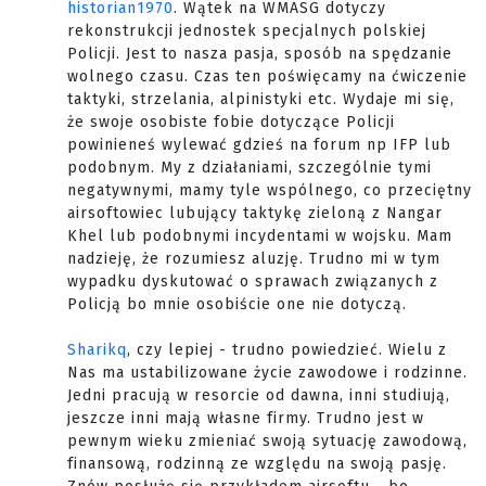
historian1970
. Wątek na WMASG dotyczy
rekonstrukcji jednostek specjalnych polskiej
Policji. Jest to nasza pasja, sposób na spędzanie
wolnego czasu. Czas ten poświęcamy na ćwiczenie
taktyki, strzelania, alpinistyki etc. Wydaje mi się,
że swoje osobiste fobie dotyczące Policji
powinieneś wylewać gdzieś na forum np IFP lub
podobnym. My z działaniami, szczególnie tymi
negatywnymi, mamy tyle wspólnego, co przeciętny
airsoftowiec lubujący taktykę zieloną z Nangar
Khel lub podobnymi incydentami w wojsku. Mam
nadzieję, że rozumiesz aluzję. Trudno mi w tym
wypadku dyskutować o sprawach związanych z
Policją bo mnie osobiście one nie dotyczą.
Sharikq
, czy lepiej - trudno powiedzieć. Wielu z
Nas ma ustabilizowane życie zawodowe i rodzinne.
Jedni pracują w resorcie od dawna, inni studiują,
jeszcze inni mają własne firmy. Trudno jest w
pewnym wieku zmieniać swoją sytuację zawodową,
finansową, rodzinną ze względu na swoją pasję.