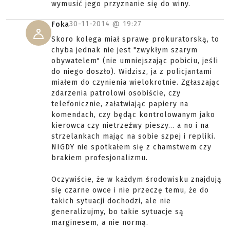
wymusić jego przyznanie się do winy.
30-11-2014 @
19:27
Foka
Skoro kolega miał sprawę prokuratorską, to
chyba jednak nie jest "zwykłym szarym
obywatelem" (nie umniejszając pobiciu, jeśli
do niego doszło). Widzisz, ja z policjantami
miałem do czynienia wielokrotnie. Zgłaszając
zdarzenia patrolowi osobiście, czy
telefonicznie, załatwiając papiery na
komendach, czy będąc kontrolowanym jako
kierowca czy nietrzeźwy pieszy... a no i na
strzelankach mając na sobie szpej i repliki.
NIGDY nie spotkałem się z chamstwem czy
brakiem profesjonalizmu.
Oczywiście, że w każdym środowisku znajdują
się czarne owce i nie przeczę temu, że do
takich sytuacji dochodzi, ale nie
generalizujmy, bo takie sytuacje są
marginesem, a nie normą.