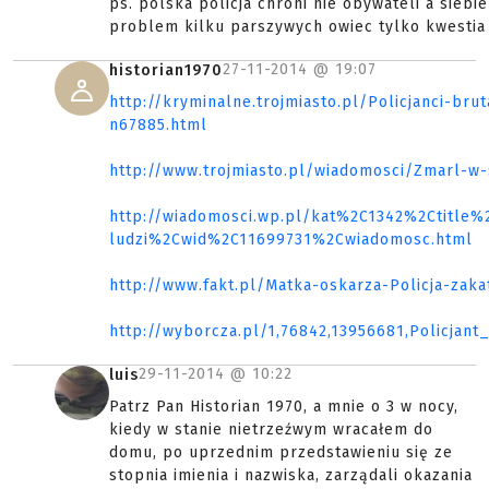
ps. polska policja chroni nie obywateli a siebie 
problem kilku parszywych owiec tylko kwestia
27-11-2014 @
19:07
historian1970
http://kryminalne.trojmiasto.pl/Policjanci-br
n67885.html
http://www.trojmiasto.pl/wiadomosci/Zmarl-w-
http://wiadomosci.wp.pl/kat%2C1342%2Ctitle%2
ludzi%2Cwid%2C11699731%2Cwiadomosc.html
http://www.fakt.pl/Matka-oskarza-Policja-zaka
http://wyborcza.pl/1,76842,13956681,Policja
29-11-2014 @
10:22
luis
Patrz Pan Historian 1970, a mnie o 3 w nocy,
kiedy w stanie nietrzeźwym wracałem do
domu, po uprzednim przedstawieniu się ze
stopnia imienia i nazwiska, zarządali okazania