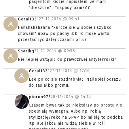
pacjentom. Gdzie napisałem, że mam
"dreszcze" i "napady paniki"?
27-11-2014 @
09:41
Geralt331
Hahahahahahha "kurcze sie w sobie i szybko
chowam" ubaw po pachy :DD To może warto
przestać żyć dalej czasami prlu?
27-11-2014 @
09:58
Sharikq
Nie lepiej wstąpić do prawdziwej antyterrorki?
27-11-2014 @
17:16
Geralt331
Eee po co sie rozdrabniać. Najlepiej odrazu
do sas albo gromu...
28-11-2014 @
14:15
piorun975
Czasem bywa tak że niektórzy po prostu nie
spełniają wymagań. Albo np. robią
stylizację/reko na SPAP bo mi się to podoba
itp. ale jakoś nie widzą siebie w roli