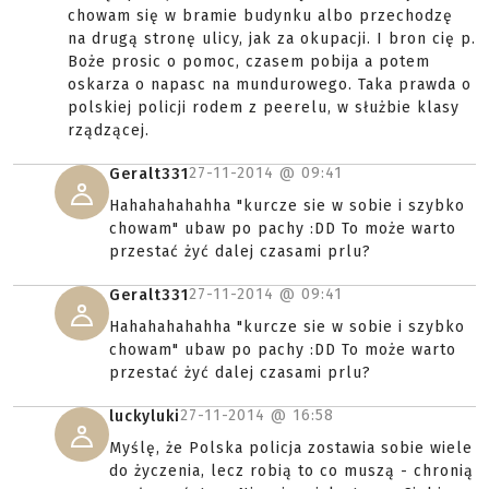
chowam się w bramie budynku albo przechodzę
na drugą stronę ulicy, jak za okupacji. I bron cię p.
Boże prosic o pomoc, czasem pobija a potem
oskarza o napasc na mundurowego. Taka prawda o
polskiej policji rodem z peerelu, w służbie klasy
rządzącej.
27-11-2014 @
09:41
Geralt331
Hahahahahahha "kurcze sie w sobie i szybko
chowam" ubaw po pachy :DD To może warto
przestać żyć dalej czasami prlu?
27-11-2014 @
09:41
Geralt331
Hahahahahahha "kurcze sie w sobie i szybko
chowam" ubaw po pachy :DD To może warto
przestać żyć dalej czasami prlu?
27-11-2014 @
16:58
luckyluki
Myślę, że Polska policja zostawia sobie wiele
do życzenia, lecz robią to co muszą - chronią