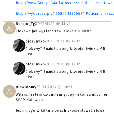
http://www.fakt.pl/Matka-oskarza-Policja-zakatowal
http://wyborcza.pl/1,76842,13956681,Policjant_sk
27-11-2014 @
22:01
Reksio_Tg
Ciekawe jak wyglada tzw. slekcja u nich?
28-11-2014 @
14:16
piorun975
Ciekawy? Znajdź stronę którejkolwiek z GR
SPAP.
28-11-2014 @
14:16
piorun975
Ciekawy? Znajdź stronę którejkolwiek z GR
SPAP
28-11-2014 @
10:21
Niewidomy
Witam. Jestem członkiem grupy rekonstrukcyjnej
SPAP Katowice.
Jeśli mogę w kilku słowach skomentować słowa