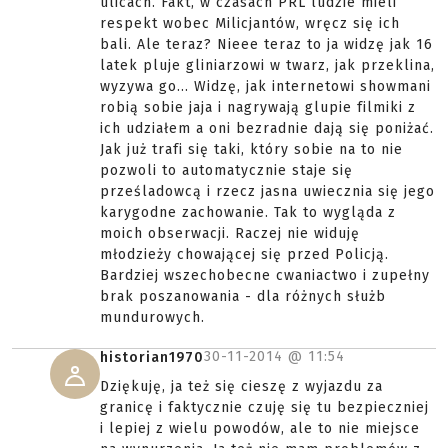
ulicach. Fakt, w czasach PRL ludzie mieli
respekt wobec Milicjantów, wręcz się ich
bali. Ale teraz? Nieee teraz to ja widzę jak 16
latek pluje gliniarzowi w twarz, jak przeklina,
wyzywa go... Widzę, jak internetowi showmani
robią sobie jaja i nagrywają glupie filmiki z
ich udziałem a oni bezradnie dają się poniżać.
Jak już trafi się taki, który sobie na to nie
pozwoli to automatycznie staje się
prześladowcą i rzecz jasna uwiecznia się jego
karygodne zachowanie. Tak to wygląda z
moich obserwacji. Raczej nie widuję
młodzieży chowającej się przed Policją.
Bardziej wszechobecne cwaniactwo i zupełny
brak poszanowania - dla różnych służb
mundurowych.
30-11-2014 @
11:54
historian1970
Dziękuję, ja też się cieszę z wyjazdu za
granicę i faktycznie czuję się tu bezpieczniej
i lepiej z wielu powodów, ale to nie miejsce