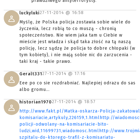
prawdziwego antyterrorysty.
27-11-2014 @
16:58
luckyluki
Myślę, że Polska policja zostawia sobie wiele do
życzenia, lecz robią to co muszą - chronią
społeczeństwo. Nie wiem jaka tam u Ciebie w
mieście jest władza i skąd taka złość na tą naszą
policję, lecz sądzę że policja to dobre chłopaki (w
tym kobiety), i nie mają sobie nic do zarzucenia -
taki kraj - takie prawo.
27-11-2014 @
17:16
Geralt331
Eee po co sie rozdrabniać. Najlepiej odrazu do sas
albo gromu...
27-11-2014 @
18:57
historian1970
http://www.fakt.pl/Matka-oskarza-Policja-zakatowa
komisariacie,artykuly,226159,1.htmlhttp://wiadomosc
policji-odwolany-na-komisariacie-bito-
ludzi,wid,11699731,wiadomosc.htmlhttp://www.trojm
szpitalu-do-ktorego-trafil-z-komisariatu-