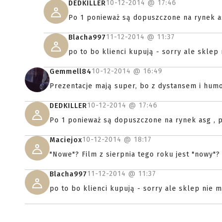
10-12-2014 @
17:46
DEDKILLER
Po 1 ponieważ są dopuszczone na rynek asg
11-12-2014 @
11:37
Blacha997
po to bo klienci kupują - sorry ale sklep
10-12-2014 @
16:49
Gemmell84
Prezentacje mają super, bo z dystansem i humo
10-12-2014 @
17:46
DEDKILLER
Po 1 ponieważ są dopuszczone na rynek asg , po
10-12-2014 @
18:17
Maciejox
"Nowe"? Film z sierpnia tego roku jest "nowy"? 
11-12-2014 @
11:37
Blacha997
po to bo klienci kupują - sorry ale sklep nie 