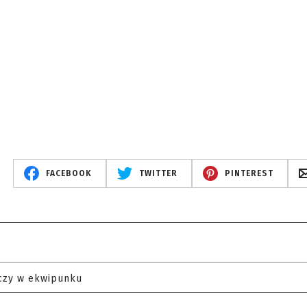
FACEBOOK
TWITTER
PINTEREST
czy w ekwipunku