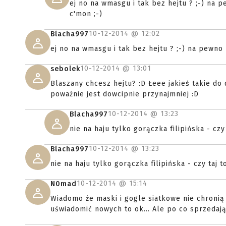
ej no na wmasgu i tak bez hejtu ? ;-) na p
c'mon ;-)
10-12-2014 @
12:02
Blacha997
ej no na wmasgu i tak bez hejtu ? ;-) na pewno k
10-12-2014 @
13:01
sebolek
Blaszany chcesz hejtu? :D Łeee jakieś takie do 
poważnie jest dowcipnie przynajmniej :D
10-12-2014 @
13:23
Blacha997
nie na haju tylko gorączka filipińska - czy
10-12-2014 @
13:23
Blacha997
nie na haju tylko gorączka filipińska - czy taj 
10-12-2014 @
15:14
N0mad
Wiadomo że maski i gogle siatkowe nie chronią 
uświadomić nowych to ok... Ale po co sprzedają.