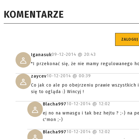
KOMENTARZE
ZALOGUJ
09-12-2014 @
20:43
Iganasuk
"I przekonać się, że nie mamy regulowanego ho
10-12-2014 @
00:39
zaycev
Co jak co ale po obejrzeniu prawie wszystkich i
się to ogląda :) Wincyj !
10-12-2014 @
12:02
Blacha997
ej no na wmasgu i tak bez hejtu ? ;-) na p
c'mon ;-)
10-12-2014 @
12:02
Blacha997