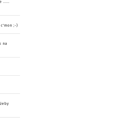
.....
 c'mon ;-)
k na
 żeby