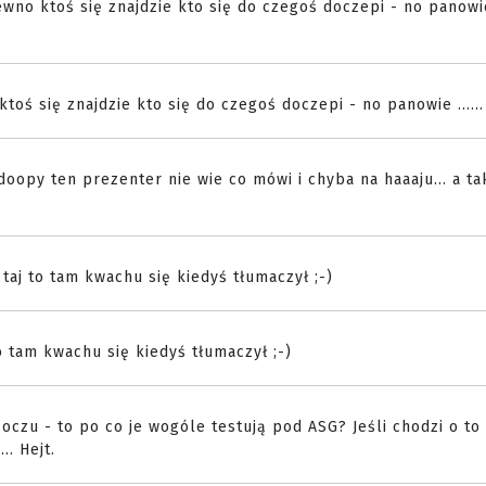
ewno ktoś się znajdzie kto się do czegoś doczepi - no panowie .
toś się znajdzie kto się do czegoś doczepi - no panowie ......
doopy ten prezenter nie wie co mówi i chyba na haaaju... a ta
 taj to tam kwachu się kiedyś tłumaczył ;-)
to tam kwachu się kiedyś tłumaczył ;-)
oczu - to po co je wogóle testują pod ASG? Jeśli chodzi o to
.. Hejt.