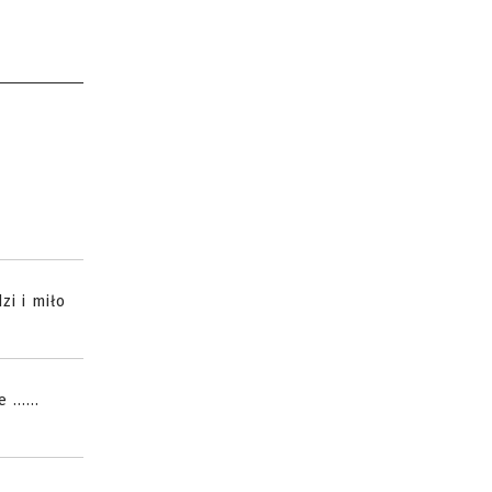
zi i miło
.....