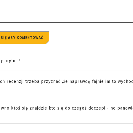
 SIĘ ABY KOMENTOWAĆ
p-up'u..."
ch recenzji trzeba przyznać ,że naprawdę fajnie im to wychod
ewno ktoś się znajdzie kto się do czegoś doczepi - no panowie .