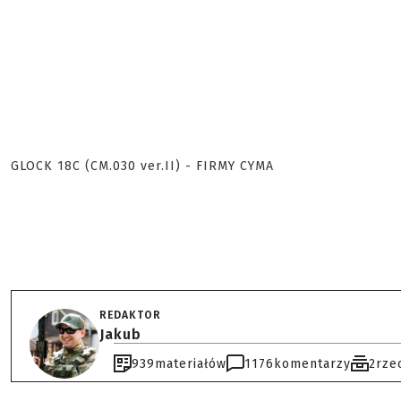
GLOCK 18C (CM.030 ver.II) - FIRMY CYMA
REDAKTOR
Jakub
939
materiałów
1176
komentarzy
2
rze