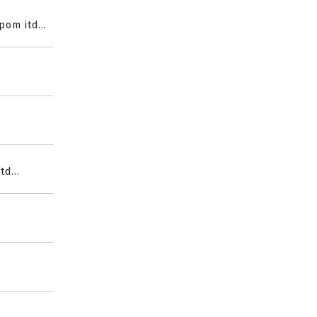
om itd...
d...