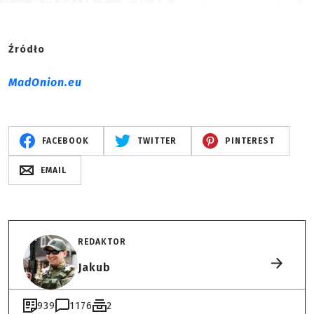
Źródło
MadOnion.eu
FACEBOOK
TWITTER
PINTEREST
EMAIL
REDAKTOR
Jakub
939
1176
2