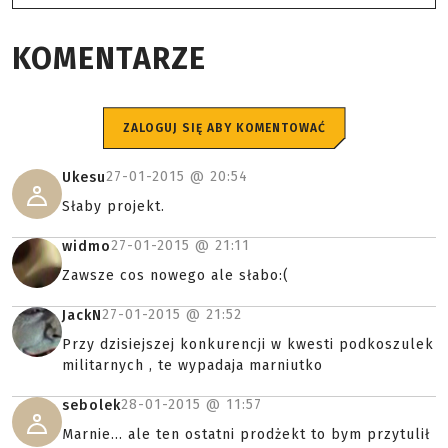
KOMENTARZE
ZALOGUJ SIĘ ABY KOMENTOWAĆ
27-01-2015 @
20:54
Ukesu
Słaby projekt.
27-01-2015 @
21:11
widmo
Zawsze cos nowego ale słabo:(
27-01-2015 @
21:52
JackN
Przy dzisiejszej konkurencji w kwesti podkoszulek
militarnych , te wypadaja marniutko
28-01-2015 @
11:57
sebolek
Marnie... ale ten ostatni prodżekt to bym przytulił