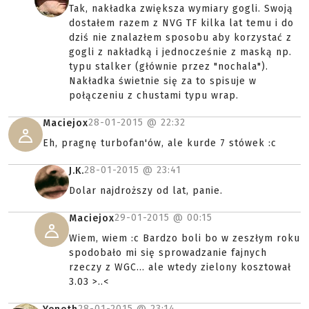
Tak, nakładka zwiększa wymiary gogli. Swoją
dostałem razem z NVG TF kilka lat temu i do
dziś nie znalazłem sposobu aby korzystać z
gogli z nakładką i jednocześnie z maską np.
typu stalker (głównie przez "nochala").
Nakładka świetnie się za to spisuje w
połączeniu z chustami typu wrap.
28-01-2015 @
22:32
Maciejox
Eh, pragnę turbofan'ów, ale kurde 7 stówek :c
28-01-2015 @
23:41
J.K.
Dolar najdroższy od lat, panie.
29-01-2015 @
00:15
Maciejox
Wiem, wiem :c Bardzo boli bo w zeszłym roku
spodobało mi się sprowadzanie fajnych
rzeczy z WGC... ale wtedy zielony kosztował
3.03 >..<
28-01-2015 @
23:14