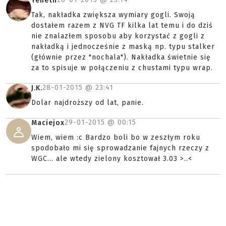
Yeneth
Tak, nakładka zwiększa wymiary gogli. Swoją
dostałem razem z NVG TF kilka lat temu i do dziś
nie znalazłem sposobu aby korzystać z gogli z
nakładką i jednocześnie z maską np. typu stalker
(głównie przez "nochala"). Nakładka świetnie się
za to spisuje w połączeniu z chustami typu wrap.
28-01-2015 @
23:41
J.K.
Dolar najdroższy od lat, panie.
29-01-2015 @
00:15
Maciejox
Wiem, wiem :c Bardzo boli bo w zeszłym roku
spodobało mi się sprowadzanie fajnych rzeczy z
WGC... ale wtedy zielony kosztował 3.03 >..<