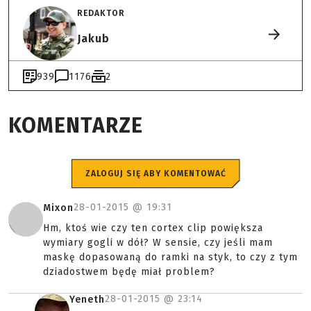
REDAKTOR
Jakub
939
1176
2
KOMENTARZE
ZALOGUJ SIĘ ABY KOMENTOWAĆ
28-01-2015 @
19:31
Mixon
Hm, ktoś wie czy ten cortex clip powiększa
wymiary gogli w dół? W sensie, czy jeśli mam
maskę dopasowaną do ramki na styk, to czy z tym
dziadostwem będę miał problem?
28-01-2015 @
23:14
Yeneth