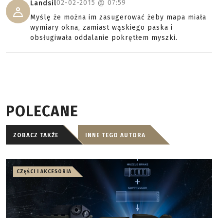
02-02-2015 @
07:59
Landsil
Myślę że można im zasugerować żeby mapa miała
wymiary okna, zamiast wąskiego paska i
obsługiwała oddalanie pokrętłem myszki.
POLECANE
ZOBACZ TAKŻE
INNE TEGO AUTORA
CZĘŚCI I AKCESORIA