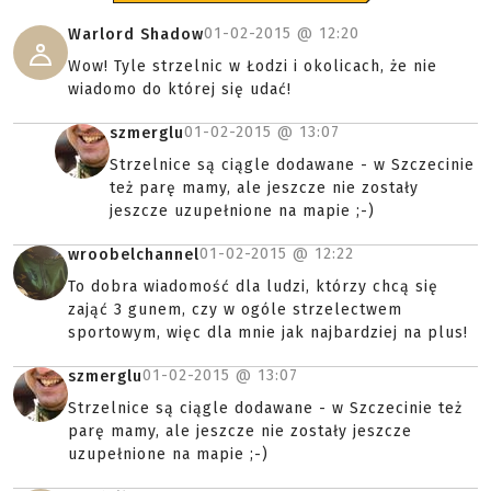
01-02-2015 @
12:20
Warlord Shadow
Wow! Tyle strzelnic w Łodzi i okolicach, że nie
wiadomo do której się udać!
01-02-2015 @
13:07
szmerglu
Strzelnice są ciągle dodawane - w Szczecinie
też parę mamy, ale jeszcze nie zostały
jeszcze uzupełnione na mapie ;-)
01-02-2015 @
12:22
wroobelchannel
To dobra wiadomość dla ludzi, którzy chcą się
zająć 3 gunem, czy w ogóle strzelectwem
sportowym, więc dla mnie jak najbardziej na plus!
01-02-2015 @
13:07
szmerglu
Strzelnice są ciągle dodawane - w Szczecinie też
parę mamy, ale jeszcze nie zostały jeszcze
uzupełnione na mapie ;-)