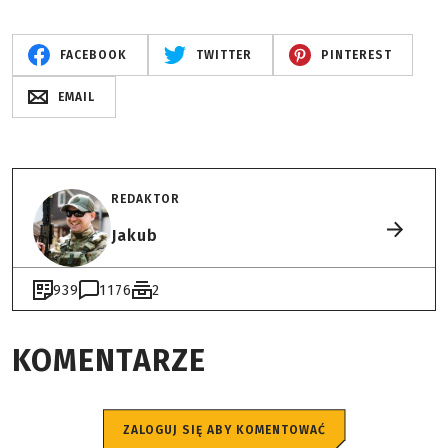
FACEBOOK
TWITTER
PINTEREST
EMAIL
REDAKTOR
Jakub
939
1176
2
KOMENTARZE
ZALOGUJ SIĘ ABY KOMENTOWAĆ