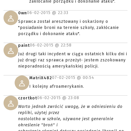
zakłócanie porządku i dokonanie ataku".
06-02-2015 @
22:33
0wn
Sprawca został aresztowany i oskarżony o
"posiadanie broni na terenie szkoły, zakłócanie
porządku i dokonanie ataku".
06-02-2015 @
22:58
paint
Już drugi taki incydent w ciągu ostatnich kilku dni i
już drugi raz sprawca przeżył- jestem zszokowany
nieporadnością amerykańskiej policji.
07-02-2015 @
00:54
MatriX482
I kolejny afroamerykanin.
06-02-2015 @
23:08
czortkot
Warto jednak zwrócić uwagę, że w odniesieniu do
repliki, użytej przez
nastolatka w szkole, używane jest generalnie
określenie "broń" i