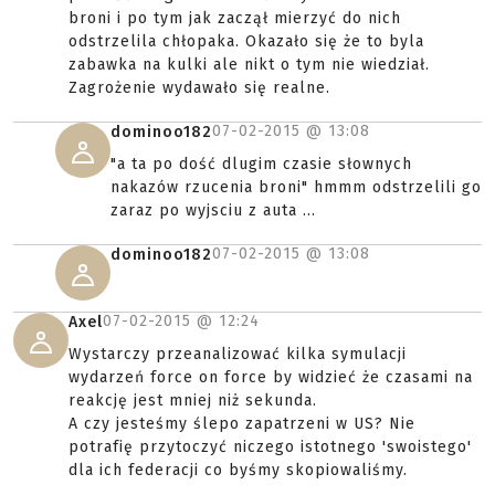
broni i po tym jak zaczął mierzyć do nich
odstrzelila chłopaka. Okazało się że to byla
zabawka na kulki ale nikt o tym nie wiedział.
Zagrożenie wydawało się realne.
07-02-2015 @
13:08
dominoo182
"a ta po dość dlugim czasie słownych
nakazów rzucenia broni" hmmm odstrzelili go
zaraz po wyjsciu z auta ...
07-02-2015 @
13:08
dominoo182
07-02-2015 @
12:24
Axel
Wystarczy przeanalizować kilka symulacji
wydarzeń force on force by widzieć że czasami na
reakcję jest mniej niż sekunda.
A czy jesteśmy ślepo zapatrzeni w US? Nie
potrafię przytoczyć niczego istotnego 'swoistego'
dla ich federacji co byśmy skopiowaliśmy.