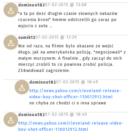
07-02-2015 @
13:08
dominoo182
"a ta po dość dlugim czasie słownych nakazów
rzucenia broni" hmmm odstrzelili go zaraz po
wyjsciu z auta ...
07-02-2015 @
13:29
sumik13
Nie od razu, na filmie bylo ukazane ze wejść
długo, jak na amerykańska policję, "negocjowali" z
małym murzynem. A finalnie , gdy zaczął do nich
mierzyć zrobili to co powinna zrobić policja.
Zlikwidowali zagrożenie.
07-02-2015 @
18:49
dominoo182
http://news.yahoo.com/cleveland-release-
video-boy-shot-officer-110012912.html
no chyba ze chodzi ci o inna sprawe
07-02-2015 @
18:49
dominoo182
http://news.yahoo.com/cleveland-release-video-
boy-shot-officer-110012912.html