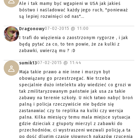
Ale i tak mamy być wgapieni w USA jak jakieś
bóstwo i naśladować każdy jego ruch, "ponieważ
są lepiej rozwinięci od nas"...
07-02-2015 @
11:00
Dragonowy
I trafi do więzienia o zaostrzonym rygorze , i jak
będą pytać za co, to ten powie, że za kulki z
zabawki, uwierzą mu ? :D
07-02-2015 @
11:44
sumik13
Maja takie prawo a nie inne i murzyn był
obowiązany go przestrzegać. Nie trzeba
specjalnie dużo intelektu aby wiedzieć co grozi w
tak zmilitaryzowanym państwie jak usa za takie
zabawy na terenie szkoły. U nich łatwo nabyć broń
palną i policja rzeczywiście nie będzie się
zastanawiać czy to replika na kulki czy wersja
palna. Kilka miesięcy temu mala miejsce sytuacja
gdzie dzieciak z głupoty mierzyl z zabawki do
przechodniów, ci wystraszeni wezwali policję,a ta
po dość dlugim czasie słownych nakazów rzucenia