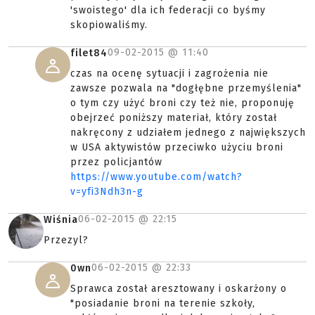
'swoistego' dla ich federacji co byśmy
skopiowaliśmy.
09-02-2015 @
11:40
filet84
czas na ocenę sytuacji i zagrożenia nie
zawsze pozwala na "dogłębne przemyślenia"
o tym czy użyć broni czy też nie, proponuję
obejrzeć poniższy materiał, który został
nakręcony z udziałem jednego z największych
w USA aktywistów przeciwko użyciu broni
przez policjantów
https://www.youtube.com/watch?
v=yfi3Ndh3n-g
06-02-2015 @
22:15
Wiśnia
Przezyl?
06-02-2015 @
22:33
0wn
Sprawca został aresztowany i oskarżony o
"posiadanie broni na terenie szkoły,