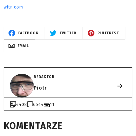
witn.com
FACEBOOK
TWITTER
PINTEREST
EMAIL
REDAKTOR
Piotr
4408
6544
11
KOMENTARZE