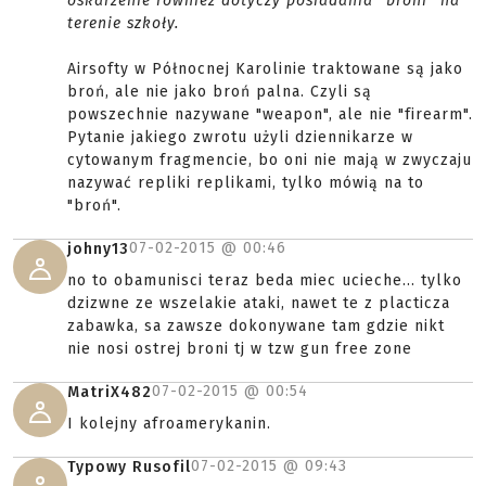
oskarżenie również dotyczy posiadania "broni" na
terenie szkoły.
Airsofty w Północnej Karolinie traktowane są jako
broń, ale nie jako broń palna. Czyli są
powszechnie nazywane "weapon", ale nie "firearm".
Pytanie jakiego zwrotu użyli dziennikarze w
cytowanym fragmencie, bo oni nie mają w zwyczaju
nazywać repliki replikami, tylko mówią na to
"broń".
07-02-2015 @
00:46
johny13
no to obamunisci teraz beda miec ucieche... tylko
dzizwne ze wszelakie ataki, nawet te z placticza
zabawka, sa zawsze dokonywane tam gdzie nikt
nie nosi ostrej broni tj w tzw gun free zone
07-02-2015 @
00:54
MatriX482
I kolejny afroamerykanin.
07-02-2015 @
09:43
Typowy Rusofil