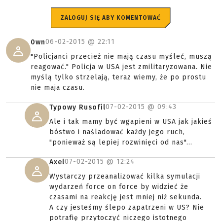
ZALOGUJ SIĘ ABY KOMENTOWAĆ
06-02-2015 @
22:11
0wn
"Policjanci przecież nie mają czasu myśleć, muszą
reagować." Policja w USA jest zmilitaryzowana. Nie
myślą tylko strzelają, teraz wiemy, że po prostu
nie maja czasu.
07-02-2015 @
09:43
Typowy Rusofil
Ale i tak mamy być wgapieni w USA jak jakieś
bóstwo i naśladować każdy jego ruch,
"ponieważ są lepiej rozwinięci od nas"...
07-02-2015 @
12:24
Axel
Wystarczy przeanalizować kilka symulacji
wydarzeń force on force by widzieć że
czasami na reakcję jest mniej niż sekunda.
A czy jesteśmy ślepo zapatrzeni w US? Nie
potrafię przytoczyć niczego istotnego