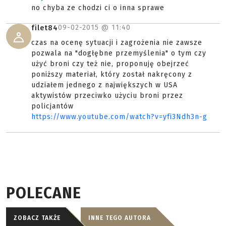
no chyba ze chodzi ci o inna sprawe
09-02-2015 @
11:40
filet84
czas na ocenę sytuacji i zagrożenia nie zawsze
pozwala na "dogłębne przemyślenia" o tym czy
użyć broni czy też nie, proponuję obejrzeć
poniższy materiał, który został nakręcony z
udziałem jednego z największych w USA
aktywistów przeciwko użyciu broni przez
policjantów
https://www.youtube.com/watch?v=yfi3Ndh3n-g
POLECANE
ZOBACZ TAKŻE
INNE TEGO AUTORA