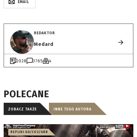
EMAIL
REDAKTOR
Medard
2028
3765
4
POLECANE
ZOBACZ TAKŻE
INNE TEGO AUTORA
REPLIKI GG/CO2/GBB