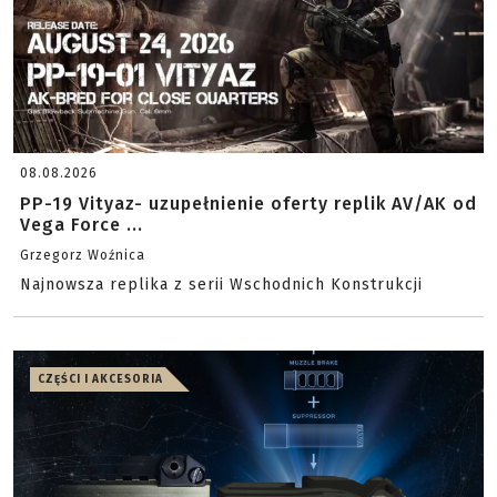
08.08.2026
PP-19 Vityaz- uzupełnienie oferty replik AV/AK od
Vega Force ...
Grzegorz Woźnica
Najnowsza replika z serii Wschodnich Konstrukcji
CZĘŚCI I AKCESORIA