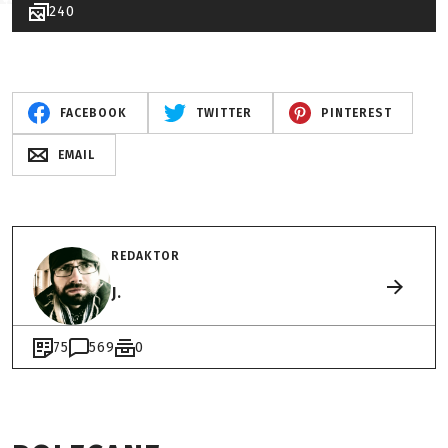
240
FACEBOOK
TWITTER
PINTEREST
EMAIL
REDAKTOR
J.
75
569
0