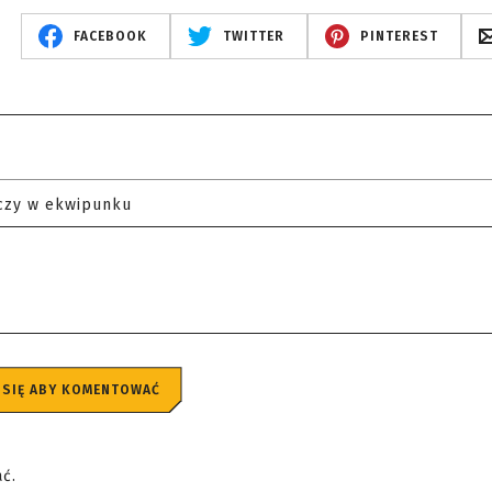
FACEBOOK
TWITTER
PINTEREST
czy w ekwipunku
 SIĘ ABY KOMENTOWAĆ
ać.