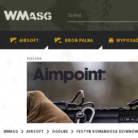
AIRSOFT
BROŃ PALNA
WYPOSAŻ
REKLAMA
WMASG
AIRSOFT
OGÓLNE
FESTYN KOMANDOSA DZIWNÓ