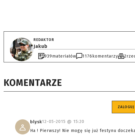
REDAKTOR
Jakub
939
materiałów
1176
komentarzy
2
rze
KOMENTARZE
ZALOGUJ
12-05-2015 @
15:20
blysk
Ha ! Pierwszy! Nie mogę się już festynu doczek