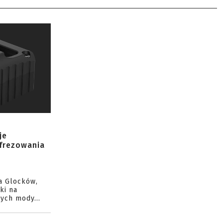
je
 frezowania
a Glocków,
ki na
ych mody...