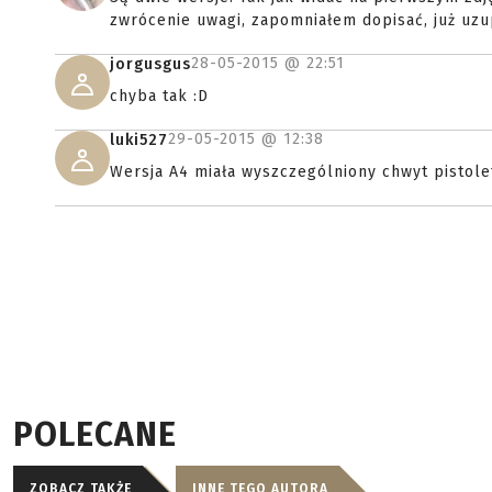
zwrócenie uwagi, zapomniałem dopisać, już uzu
28-05-2015 @
22:51
jorgusgus
chyba tak :D
29-05-2015 @
12:38
luki527
Wersja A4 miała wyszczególniony chwyt pistolet
POLECANE
ZOBACZ TAKŻE
INNE TEGO AUTORA