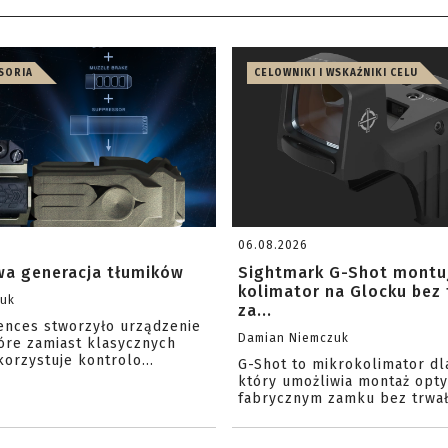
ESORIA
CELOWNIKI I WSKAŹNIKI CELU
06.08.2026
a generacja tłumików
Sightmark G-Shot montu
kolimator na Glocku bez
zuk
za...
iences stworzyło urządzenie
Damian Niemczuk
óre zamiast klasycznych
orzystuje kontrolo...
G-Shot to mikrokolimator dl
który umożliwia montaż opty
fabrycznym zamku bez trwał