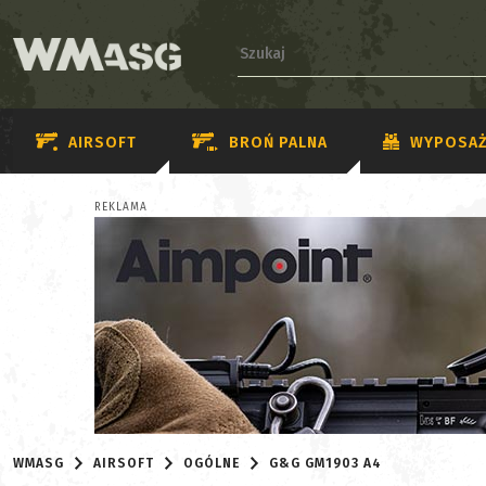
AIRSOFT
BROŃ PALNA
WYPOSAŻ
REKLAMA
WMASG
AIRSOFT
OGÓLNE
G&G GM1903 A4