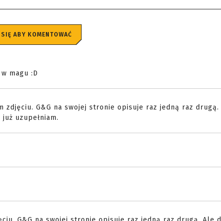
 SIĘ ABY KOMENTOWAĆ
G w magu :D
 zdjęciu. G&G na swojej stronie opisuje raz jedną raz drugą. 
 już uzupełniam.
ciu. G&G na swojej stronie opisuje raz jedną raz drugą. Ale d