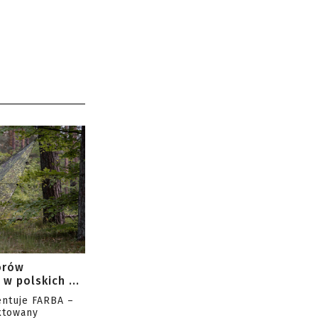
orów
w polskich ...
entuje FARBA –
ktowany