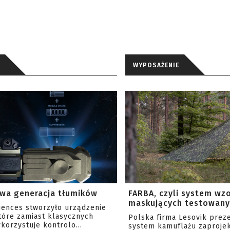
WYPOSAŻENIE
wa generacja tłumików
FARBA, czyli system wz
maskujących testowany 
ciences stworzyło urządzenie
tóre zamiast klasycznych
Polska firma Lesovik prez
korzystuje kontrolo...
system kamuflażu zaproje