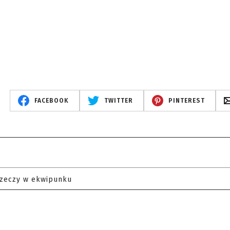
FACEBOOK
TWITTER
PINTEREST
rzeczy w ekwipunku