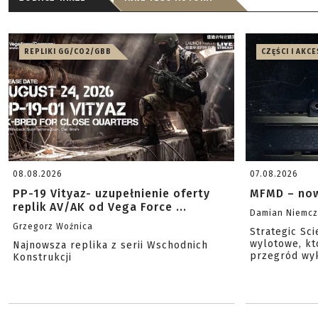
REPLIKI GG/CO2/GBB
CZĘŚCI I AKC
08.08.2026
07.08.2026
PP-19 Vityaz- uzupełnienie oferty
MFMD – now
replik AV/AK od Vega Force ...
Damian Niemc
Grzegorz Woźnica
Strategic Sc
wylotowe, kt
Najnowsza replika z serii Wschodnich
przegród wyk
Konstrukcji