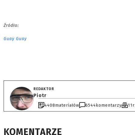
Źródło:
Guay Guay
REDAKTOR
Piotr
4408
materiałów
6544
komentarzy
11
KOMENTARZE