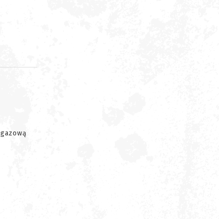
d
, gazową