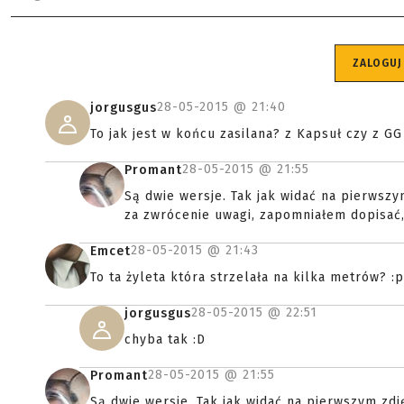
ZALOGUJ
28-05-2015 @
21:40
jorgusgus
To jak jest w końcu zasilana? z Kapsuł czy z G
28-05-2015 @
21:55
Promant
Są dwie wersje. Tak jak widać na pierwszym
za zwrócenie uwagi, zapomniałem dopisać,
28-05-2015 @
21:43
Emcet
To ta żyleta która strzelała na kilka metrów? :p
28-05-2015 @
22:51
jorgusgus
chyba tak :D
28-05-2015 @
21:55
Promant
Są dwie wersje. Tak jak widać na pierwszym zdję