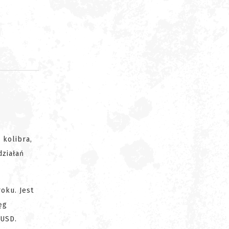
d
 kolibra,
działań
oku. Jest
ęg
 USD.