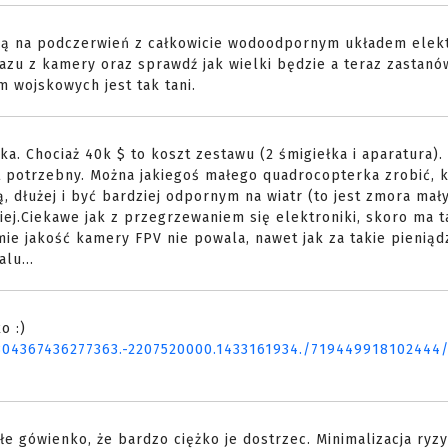
erą na podczerwień z całkowicie wodoodpornym układem ele
azu z kamery oraz sprawdź jak wielki będzie a teraz zastanó
m wojskowych jest tak tani.
ka. Chociaż 40k $ to koszt zestawu (2 śmigiełka i aparatura).
est potrzebny. Można jakiegoś małego quadrocopterka zrobić, 
ą, dłużej i być bardziej odpornym na wiatr (to jest zmora mał
niej.Ciekawe jak z przegrzewaniem się elektroniki, skoro ma t
ilmie jakość kamery FPV nie powala, nawet jak za takie pieniąd
lu...
o :)
304367436277363.-2207520000.1433161934./719449918102444/
łe gówienko, że bardzo ciężko je dostrzec. Minimalizacja ryzy