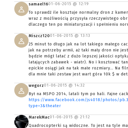
01-06-2015 @
12:19
samael16
To sprawdź ile kosztuje normalny dron z kam
wraz z możliwością przysyła rzeczywistego obr
dlaczego ten po miniaturyzacji i spełnieniu nor
01-06-2015 @
13:13
Miszcz120
25 minut to długo jak na lot takiego małego cac
jak na potrzeby armii, aż taki mały dron nie j
będzie mógł latać z dużo lepszej jakości optyk
latających zabawek - wiatr). No i kosztować ta
epickie osiągi jak na tak małe rozmiary... Na f
dla mnie taki zestaw jest wart góra 10k $ w deta
01-06-2015 @
14:32
wegorz
Był na MSPO 2014, latali tym po hali. Fajne cack
https://www.facebook.com/js4018/photos/pb.
type=3&theater
01-06-2015 @
21:12
MarekMac
Quadrocopterki są widoczne. To jest na tyle ma