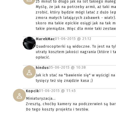
25 minut to długo jak na lot takiego małeg
Myślę, że jak na potrzeby armii, aż taki 
zrobić, który będzie mógł latać z dużo lep
zmora małych latających zabawek - wiatr).
skoro ma takie epickie osiągi jak na tak m
takie pieniądze. Więc dla mnie taki zestaw
01-06-2015 @
21:12
MarekMac
Quadrocopterki są widoczne. To jest na ty
utraty kosztem jakości nagrania (które i t
opłacić.
05-06-2015 @
10:38
hindus
Jak ich stać na "bawienie się" w wyścigi n
tysięcy też się znajdzie kasa ;)
01-06-2015 @
11:45
Kopcik
Miniaturyzacja...
Zresztą, choćby kamery na podczerwień są bar
Do tego koszty projektu i testów.