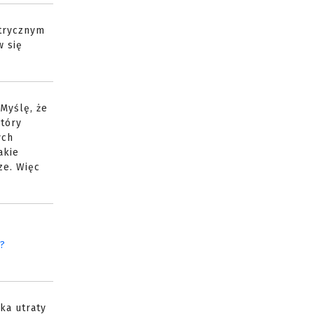
ktrycznym
w się
 Myślę, że
który
ych
akie
ze. Więc
?
ka utraty