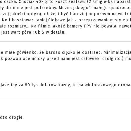
o cacka. Chociaż 40k $ to koszt zestawu (2 śmigiełka i aparat
mały dron nie jest potrzebny. Można jakiegoś małego quadroco
szej jakości optyką, dłużej i być bardziej odpornym na wiatr (
 No i kosztować taniej.Ciekawe jak z przegrzewaniem się elek
ałe rozmiary... Na filmie jakość kamery FPV nie powala, nawet
 jest wart góra 10k $ w detalu...
le małe gówienko, że bardzo ciężko je dostrzec. Minimalizacj
ak pozwoli ocenić czy przed nami jest człowiek, czołg itd.) m
a Javeliny za 80 tys dolarów każdy, to na wielorazowego drona
dzo drogie.