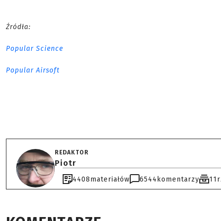
Źródła:
Popular Science
Popular Airsoft
REDAKTOR
Piotr
4408
materiałów
6544
komentarzy
11