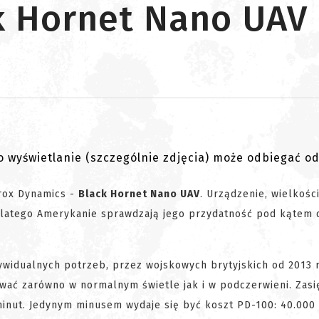
k Hornet Nano UAV
go wyświetlanie (szczególnie zdjęcia) może odbiegać o
Prox Dynamics -
Black Hornet Nano UAV
. Urządzenie, wielkości
, dlatego Amerykanie sprawdzają jego przydatność pod kątem 
ywidualnych potrzeb, przez wojskowych brytyjskich od 2013 r
wać zarówno w normalnym świetle jak i w podczerwieni. Zasi
 minut. Jedynym minusem wydaje się być koszt PD-100: 40.000