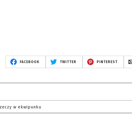
FACEBOOK
TWITTER
PINTEREST
rzeczy w ekwipunku