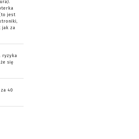
ura).
pterka
to jest
troniki,
 jak za
a ryzyka
oże się
 za 40