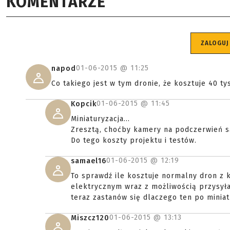
KOMENTARZE
ZALOGUJ
01-06-2015 @
11:25
napod
Co takiego jest w tym dronie, że kosztuje 40 ty
01-06-2015 @
11:45
Kopcik
Miniaturyzacja...
Zresztą, choćby kamery na podczerwień s
Do tego koszty projektu i testów.
01-06-2015 @
12:19
samael16
To sprawdź ile kosztuje normalny dron z
elektrycznym wraz z możliwością przysyła
teraz zastanów się dlaczego ten po miniatu
01-06-2015 @
13:13
Miszcz120