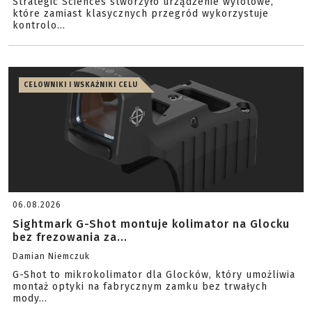
Strategic Sciences stworzyło urządzenie wylotowe,
które zamiast klasycznych przegród wykorzystuje
kontrolo...
CELOWNIKI I WSKAŹNIKI CELU
06.08.2026
Sightmark G-Shot montuje kolimator na Glocku
bez frezowania za...
Damian Niemczuk
G-Shot to mikrokolimator dla Glocków, który umożliwia
montaż optyki na fabrycznym zamku bez trwałych
mody...