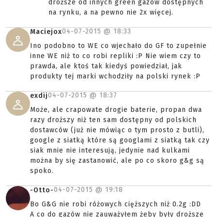
droższe od innych green gazów dostępnych
na rynku, a na pewno nie 2x więcej.
04-07-2015 @
18:33
Maciejox
Ino podobno to WE co wjechało do GF to zupełnie
inne WE niż to co robi repliki :P Nie wiem czy to
prawda, ale ktoś tak kiedyś powiedział, jak
produkty tej marki wchodziły na polski rynek :P
04-07-2015 @
18:37
exdij
Może, ale crapowate drogie baterie, propan dwa
razy droższy niż ten sam dostępny od polskich
dostawców (już nie mówiąc o tym prosto z butli),
google z siatką które są googlami z siatką tak czy
siak mnie nie interesują, jedynie nad kulkami
można by się zastanowić, ale po co skoro g&g są
spoko.
04-07-2015 @
19:18
-Otto-
Bo G&G nie robi różowych cięższych niż 0.2g :DD
A co do gazów nie zauważyłem żeby były droższe