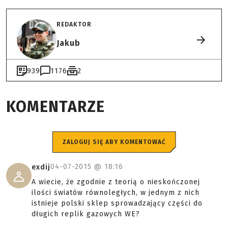
REDAKTOR
Jakub
939
1176
2
KOMENTARZE
ZALOGUJ SIĘ ABY KOMENTOWAĆ
04-07-2015 @
18:16
exdij
A wiecie, że zgodnie z teorią o nieskończonej
ilości światów równoległych, w jednym z nich
istnieje polski sklep sprowadzający części do
długich replik gazowych WE?