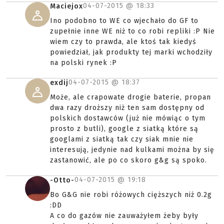
04-07-2015 @
18:33
Maciejox
Ino podobno to WE co wjechało do GF to
zupełnie inne WE niż to co robi repliki :P Nie
wiem czy to prawda, ale ktoś tak kiedyś
powiedział, jak produkty tej marki wchodziły
na polski rynek :P
04-07-2015 @
18:37
exdij
Może, ale crapowate drogie baterie, propan
dwa razy droższy niż ten sam dostępny od
polskich dostawców (już nie mówiąc o tym
prosto z butli), google z siatką które są
googlami z siatką tak czy siak mnie nie
interesują, jedynie nad kulkami można by się
zastanowić, ale po co skoro g&g są spoko.
04-07-2015 @
19:18
-Otto-
Bo G&G nie robi różowych cięższych niż 0.2g
:DD
A co do gazów nie zauważyłem żeby były