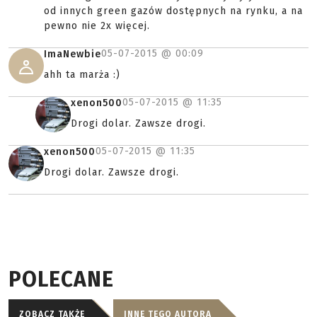
od innych green gazów dostępnych na rynku, a na
pewno nie 2x więcej.
05-07-2015 @
00:09
ImaNewbie
ahh ta marża :)
05-07-2015 @
11:35
xenon500
Drogi dolar. Zawsze drogi.
05-07-2015 @
11:35
xenon500
Drogi dolar. Zawsze drogi.
POLECANE
ZOBACZ TAKŻE
INNE TEGO AUTORA