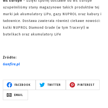
WE Europe
- Dzięki sporej dostawie od WE Europe
uzupełniliśmy stany magazynowe takich produktów tej
marki jak akumulatory LiPo, gazy NUPROL oraz kabury i
ładownice. Dostawa zawierała również ciekawe nowości:
kulki NUPROL Diamond Grade (w tym Tracery!) w
butelkach oraz akumulatory LiFe
Źródło:
Gunfire.pl
FACEBOOK
TWITTER
PINTEREST
EMAIL