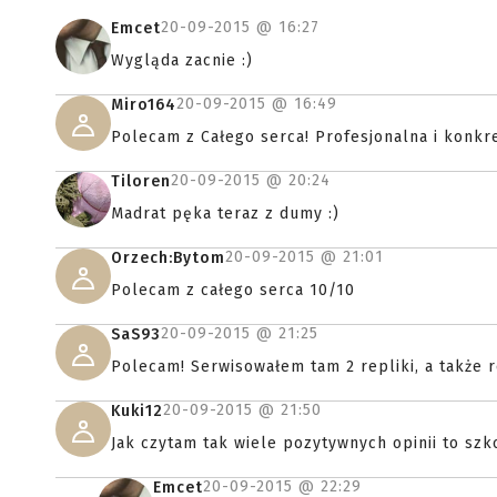
20-09-2015 @
16:27
Emcet
Wygląda zacnie :)
20-09-2015 @
16:49
Miro164
Polecam z Całego serca! Profesjonalna i konkr
20-09-2015 @
20:24
Tiloren
Madrat pęka teraz z dumy :)
20-09-2015 @
21:01
Orzech:Bytom
Polecam z całego serca 10/10
20-09-2015 @
21:25
SaS93
Polecam! Serwisowałem tam 2 repliki, a także 
20-09-2015 @
21:50
Kuki12
Jak czytam tak wiele pozytywnych opinii to szk
20-09-2015 @
22:29
Emcet