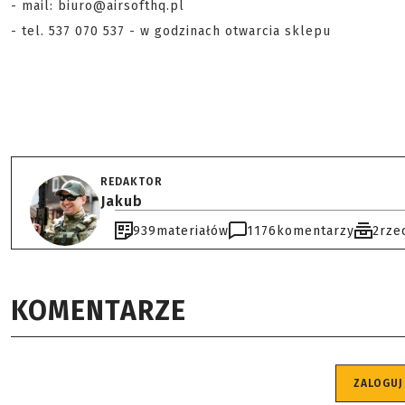
- mail: biuro@airsofthq.pl
- tel. 537 070 537 - w godzinach otwarcia sklepu
REDAKTOR
Jakub
939
materiałów
1176
komentarzy
2
rze
KOMENTARZE
ZALOGUJ