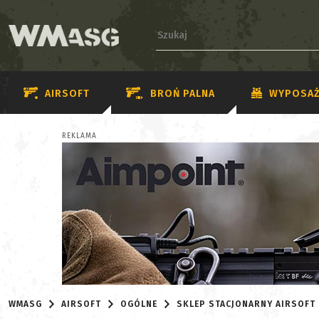
AIRSOFT
BROŃ PALNA
WYPOSAŻ
REKLAMA
WMASG
AIRSOFT
OGÓLNE
SKLEP STACJONARNY AIRSOFT