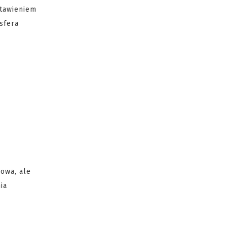
stawieniem
sfera
nowa, ale
ia