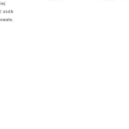
iej
ść osób
kowało.