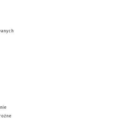
wanych
nie
roźne