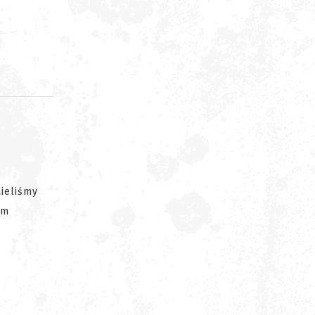
d
Mieliśmy
im