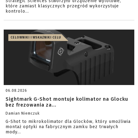
Strategic Sciences stworzyło urządzenie wylotowe,
które zamiast klasycznych przegród wykorzystuje
kontrolo...
CELOWNIKI I WSKAŹNIKI CELU
06.08.2026
Sightmark G-Shot montuje kolimator na Glocku
bez frezowania za...
Damian Niemczuk
G-Shot to mikrokolimator dla Glocków, który umożliwia
montaż optyki na fabrycznym zamku bez trwałych
mody...