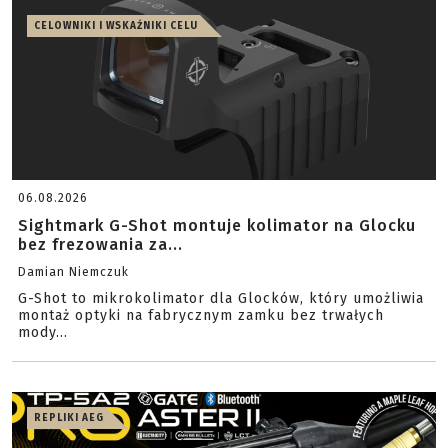
CELOWNIKI I WSKAŹNIKI CELU
06.08.2026
Sightmark G-Shot montuje kolimator na Glocku
bez frezowania za...
Damian Niemczuk
G-Shot to mikrokolimator dla Glocków, który umożliwia
montaż optyki na fabrycznym zamku bez trwałych
mody...
REPLIKI AEG