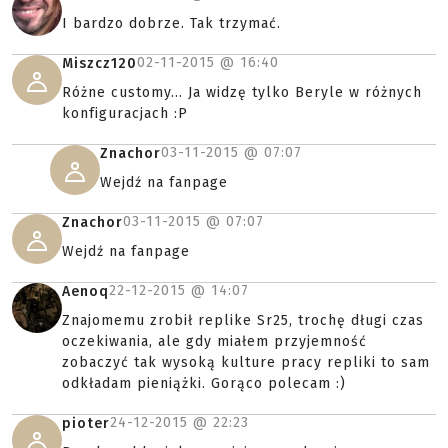
I bardzo dobrze. Tak trzymać.
02-11-2015 @
16:40
Miszcz120
Różne customy... Ja widzę tylko Beryle w różnych
konfiguracjach :P
03-11-2015 @
07:07
Znachor
Wejdź na fanpage
03-11-2015 @
07:07
Znachor
Wejdź na fanpage
22-12-2015 @
14:07
Aenoq
Znajomemu zrobił replike Sr25, trochę długi czas
oczekiwania, ale gdy miałem przyjemność
zobaczyć tak wysoką kulture pracy repliki to sam
odkładam pieniążki. Gorąco polecam :)
24-12-2015 @
22:23
pioter