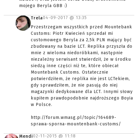
mojego Beryla GBB :)
04-09-2017 @
13:35
Trela
Przestrzegam wszystkich przed Mountebank
Customs: Piotr Kwiecień sprzedał mi
customowego Beryla za 2,5k PLN mający być
zbudowany na bazie LCT. Replika przyszła do
mnie z wieloma niedoróbkami, następnie
niezależny serwisant stwierdził, że w środku
siedzą inne części niż te, które obiecał
Mountebank Customs. Ostatecznie
potwierdziłem, że replika nie jest LCTekiem,
gdy sprawdziłem, że nie pasują do niej
magazynki dedykowane dla LCT. Innymi słowy
kupiłem prawdopodobnie najdroższego Boyia
w Polsce.
http://forum.wmasg.pl/topic/164689-
sprawa-sporna-mountenbank-customs/
02-11-2015 @
11:18
Mendi