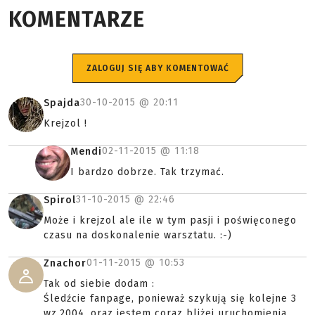
KOMENTARZE
ZALOGUJ SIĘ ABY KOMENTOWAĆ
30-10-2015 @
20:11
Spajda
Krejzol !
02-11-2015 @
11:18
Mendi
I bardzo dobrze. Tak trzymać.
31-10-2015 @
22:46
Spirol
Może i krejzol ale ile w tym pasji i poświęconego
czasu na doskonalenie warsztatu. :-)
01-11-2015 @
10:53
Znachor
Tak od siebie dodam :
Śledźcie fanpage, ponieważ szykują się kolejne 3
wz.2004, oraz jestem coraz bliżej uruchomienia