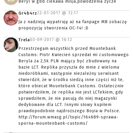
Beryl w gbb ciekawa misja,powodzenia zycze
22-01-2017 @
12:17
Gr4b4rz
Ja z nadzieją wypatruję aż na fanpage MB zobaczę
propozycję stworzenia OC-14! :D
03-09-2017 @
16:12
Trela
Przestrzegam wszystkich przed Mountebank
Customs: Piotr Kwiecień sprzedał mi customowego
Beryla za 2,5k PLN mający być zbudowany na
bazie LCT. Replika przyszła do mnie z wieloma
niedoróbkami, następnie niezależny serwisant
stwierdził, że w środku siedzą inne części niż te,
które obiecał Mountebank Customs. Ostatecznie
potwierdziłem, że replika nie jest LCTekiem, gdy
sprawdziłem, że nie pasują do niej magazynki
dedykowane dla LCT. Innymi słowy kupiłem
prawdopodobnie najdroższego Boyia w Polsce.
http://forum.wmasg.pl/topic/164689-sprawa-
sporna-mountenbank-customs/