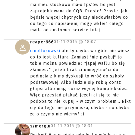
ma mieć stockowo mało fps'ów bo jest
zaprojektowana do CQB. Proste? Proste. Jak
będzie więcej chętnych czy niedowiarków co
do tego co napisałem, mogę wkleić całego
maila od customer service tutaj.
01-11-2015 @
18:07
reaper666
cinollozowski
ale ty chyba w ogóle nie wiesz
co to jest kultura. Zamiast "nie pyskuj" to
tobie można powiedzieć "japaj waflu bo się
złamiesz". Jeżeli brak ci umiejętności do
podjęcia z kimś dyskusji to wróć do szkoły
podstawowej. Albo ludzie się robią coraz
głupsi albo mają coraz więcej kompleksów...
Więc przestań płakać, jeżeli ci się to nie
podoba to nie kupuj - w czym problem... Nikt
cię do tego nie przymusza, chyba - no chyba
że o czymś nie wiemy? ;)
01-11-2015 @
18:31
szmerglu
Pyskuj? Hamuj piętą młody, bo wódki razem