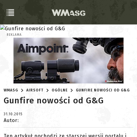
REKLAMA
WMASG
AIRSOFT
OGÓLNE
GUNFIRE NOWOŚCI OD G&G
Gunfire nowości od G&G
31.10.2015
Autor:
Ten artykuł pochodzi ze starszej wersji portalu i