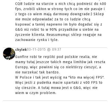
CQB ludzie na starcie u nich chcą podnieść do 400
fps, zrobili ukłon w stronę tych co im nie pasuje i
z tego co wiem mają darmowy downgrade:) Sklep
nie może odpowiadać za to co ludzie chcą
kupować a taniej napewno im było dogadać się z
G&G niż robić to w 90% przyadków u siebie na
życzenie klienta. Reasumumąc sklep reaguje na
zachowanie rynku i tyle.
03-11-2015 @
09:37
chylek
Gunfire robi te repliki pod polskie realia, nie
mamy tutaj jeszcze takich mega limitów jak reszta
Europy, więc powinni się co niektórzy cieszyć, a
nie narzekać tak bardzo.
W Polsce i tak jest wyścig na "kto ma więcej FPS".
Więc jeśli z pudełka macie spartaki z 400 FPS to
się cieszcie. A tutaj mowa jest o G&G, więc nie
wiem w czym problem.