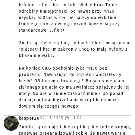
krótkiej lufie - kto co lubi. Widać brak Tobie
odrobiny umiejętności, bo nawet przy M120
uzyskać 450fps w m4 nie należy do wybitnie
trudnego i kosztownego przedsięwzięcia przy
standardowej lufie ;)
Gusta są różne, są tacy co i w krótkich mają ponad
"pińćset" i kto im zabroni? Chcą to mają byleby z
bliska nie walić.
Na koniec G&G spokojnie łyka m130 bez
problemu. Nawiązując do TopTech widziałeś Ty
kiedyś GB tam montowanego? Bo jakoś nie mam
zielonego pojęcia co ma zwalniacz sprężyny do jej
mocy. No ale w sumie zaskocz mnie - po ponad
dziesięciu latach grzebania w replikach może
dowiem się czegoś nowego
02-11-2015 @
11:07
kasper20
Gunfire sprzedaje takie repliki jakie ludzie kupują,
zapewne przeanalizowali sobie, że nawet wersje