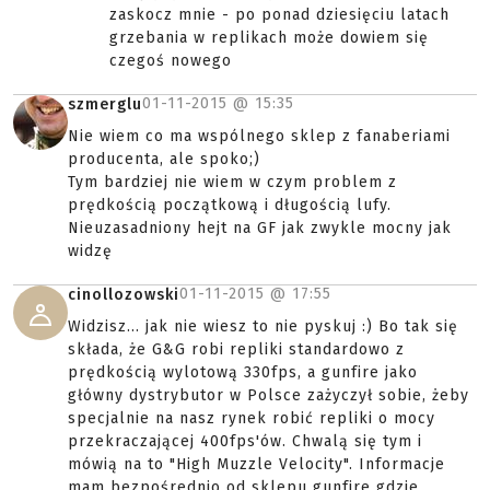
zaskocz mnie - po ponad dziesięciu latach
grzebania w replikach może dowiem się
czegoś nowego
01-11-2015 @
15:35
szmerglu
Nie wiem co ma wspólnego sklep z fanaberiami
producenta, ale spoko;)
Tym bardziej nie wiem w czym problem z
prędkością początkową i długością lufy.
Nieuzasadniony hejt na GF jak zwykle mocny jak
widzę
01-11-2015 @
17:55
cinollozowski
Widzisz... jak nie wiesz to nie pyskuj :) Bo tak się
składa, że G&G robi repliki standardowo z
prędkością wylotową 330fps, a gunfire jako
główny dystrybutor w Polsce zażyczył sobie, żeby
specjalnie na nasz rynek robić repliki o mocy
przekraczającej 400fps'ów. Chwalą się tym i
mówią na to "High Muzzle Velocity". Informacje
mam bezpośrednio od sklepu gunfire gdzie