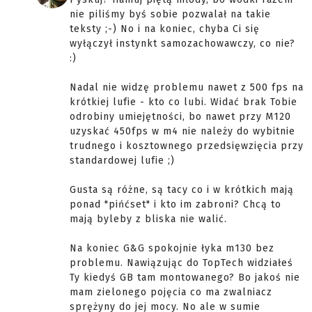
nie piliśmy byś sobie pozwalał na takie
teksty ;-) No i na koniec, chyba Ci się
wyłączył instynkt samozachowawczy, co nie?
:)
Nadal nie widzę problemu nawet z 500 fps na
krótkiej lufie - kto co lubi. Widać brak Tobie
odrobiny umiejętności, bo nawet przy M120
uzyskać 450fps w m4 nie należy do wybitnie
trudnego i kosztownego przedsięwzięcia przy
standardowej lufie ;)
Gusta są różne, są tacy co i w krótkich mają
ponad "pińćset" i kto im zabroni? Chcą to
mają byleby z bliska nie walić.
Na koniec G&G spokojnie łyka m130 bez
problemu. Nawiązując do TopTech widziałeś
Ty kiedyś GB tam montowanego? Bo jakoś nie
mam zielonego pojęcia co ma zwalniacz
sprężyny do jej mocy. No ale w sumie