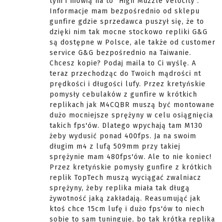
tym i mówią na to "High Muzzle Velocity".
Informacje mam bezpośrednio od sklepu
gunfire gdzie sprzedawca puszył się, że to
dzięki nim tak mocne stockowo repliki G&G
są dostępne w Polsce, ale także od customer
service G&G bezpośrednio na Taiwanie.
Chcesz kopie? Podaj maila to Ci wyślę. A
teraz przechodząc do Twoich mądrości nt
prędkości i długości lufy. Przez kretyńskie
pomysły cebulaków z gunfire w krótkich
replikach jak M4CQBR muszą być montowane
dużo mocniejsze sprężyny w celu osiągnięcia
takich fps'ów. Dlatego wpychają tam M130
żeby wydusić ponad 400fps. Ja na swoim
długim m4 z lufą 509mm przy takiej
sprężynie mam 480fps'ów. Ale to nie koniec!
Przez kretyńskie pomysły gunfire z krótkich
replik TopTech muszą wyciągać zwalniacz
sprężyny, żeby replika miała tak długą
żywotność jaką zakładają. Reasumująć jak
ktoś chce 15cm lufę i dużo fps'ów to niech
sobie to sam tuninguje, bo tak krótka replika