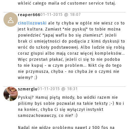
wkleić całego maila od customer service tutaj.
01-11-2015 @
18:07
reaper666
cinollozowski
ale ty chyba w ogóle nie wiesz co to
jest kultura. Zamiast "nie pyskuj" to tobie można
powiedzieć "japaj waflu bo się złamiesz". Jeżeli
brak ci umiejętności do podjęcia z kimś dyskusji to
wróć do szkoły podstawowej. Albo ludzie się robią
coraz głupsi albo mają coraz więcej kompleksów...
Więc przestań płakać, jeżeli ci się to nie podoba
to nie kupuj - w czym problem... Nikt cię do tego
nie przymusza, chyba - no chyba że o czymś nie
wiemy? ;)
01-11-2015 @
18:31
szmerglu
Pyskuj? Hamuj piętą młody, bo wódki razem nie
piliśmy byś sobie pozwalał na takie teksty ;-) No i
na koniec, chyba Ci się wyłączył instynkt
samozachowawczy, co nie? :)
Nadal nie widzę problemu nawet z 500 fps na