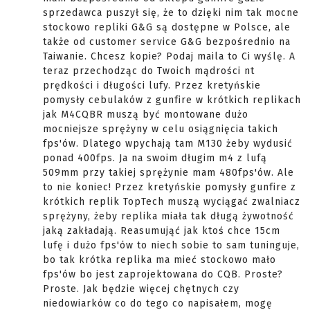
sprzedawca puszył się, że to dzięki nim tak mocne
stockowo repliki G&G są dostępne w Polsce, ale
także od customer service G&G bezpośrednio na
Taiwanie. Chcesz kopie? Podaj maila to Ci wyślę. A
teraz przechodząc do Twoich mądrości nt
prędkości i długości lufy. Przez kretyńskie
pomysły cebulaków z gunfire w krótkich replikach
jak M4CQBR muszą być montowane dużo
mocniejsze sprężyny w celu osiągnięcia takich
fps'ów. Dlatego wpychają tam M130 żeby wydusić
ponad 400fps. Ja na swoim długim m4 z lufą
509mm przy takiej sprężynie mam 480fps'ów. Ale
to nie koniec! Przez kretyńskie pomysły gunfire z
krótkich replik TopTech muszą wyciągać zwalniacz
sprężyny, żeby replika miała tak długą żywotność
jaką zakładają. Reasumująć jak ktoś chce 15cm
lufę i dużo fps'ów to niech sobie to sam tuninguje,
bo tak krótka replika ma mieć stockowo mało
fps'ów bo jest zaprojektowana do CQB. Proste?
Proste. Jak będzie więcej chętnych czy
niedowiarków co do tego co napisałem, mogę