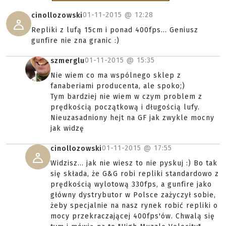
01-11-2015 @
12:28
cinollozowski
Repliki z lufą 15cm i ponad 400fps... Geniusz
gunfire nie zna granic :)
01-11-2015 @
15:35
szmerglu
Nie wiem co ma wspólnego sklep z
fanaberiami producenta, ale spoko;)
Tym bardziej nie wiem w czym problem z
prędkością początkową i długością lufy.
Nieuzasadniony hejt na GF jak zwykle mocny
jak widzę
01-11-2015 @
17:55
cinollozowski
Widzisz... jak nie wiesz to nie pyskuj :) Bo tak
się składa, że G&G robi repliki standardowo z
prędkością wylotową 330fps, a gunfire jako
główny dystrybutor w Polsce zażyczył sobie,
żeby specjalnie na nasz rynek robić repliki o
mocy przekraczającej 400fps'ów. Chwalą się