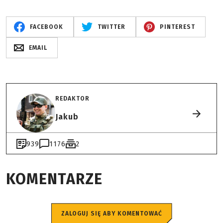
FACEBOOK
TWITTER
PINTEREST
EMAIL
REDAKTOR
Jakub
939
1176
2
KOMENTARZE
ZALOGUJ SIĘ ABY KOMENTOWAĆ