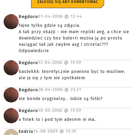
ZALOGUJ SIĘ ABY KOMENTOWAĆ
01-04-2006 @
12:44
Regdorn
Fajne tylko gdzie są zdjęcia.
A tak przy okazji - nie mam repliki aeg, a chce sie
dowiedzieć czy bez baterri można ją po prostu
naciągać tak jak zwykłe asg i strzelać???
Odpowiedzcie
12-04-2006 @
15:59
Regdorn
bastekkk: teoretycznie powinno być to możliwe,
ale ja się z tym nie spotkałem.
28-04-2006 @
23:21
Regdorn
nie bende oryginalny... Gdzie są fotki?
10-05-2006 @
15:59
Regdorn
a fotek to i pod tym adesem ni ma..
14-08-2009 @
13:35
Endriu