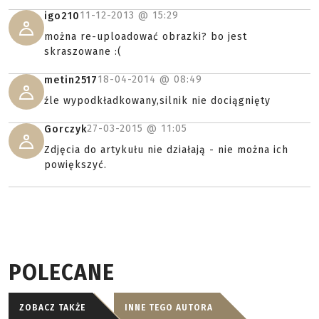
11-12-2013 @
15:29
igo210
można re-uploadować obrazki? bo jest
skraszowane :(
18-04-2014 @
08:49
metin2517
źle wypodkładkowany,silnik nie dociągnięty
27-03-2015 @
11:05
Gorczyk
Zdjęcia do artykułu nie działają - nie można ich
powiększyć.
POLECANE
ZOBACZ TAKŻE
INNE TEGO AUTORA