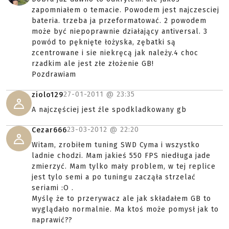
zapomniałem o temacie. Powodem jest najczesciej
bateria. trzeba ja przeformatować. 2 powodem
może być niepoprawnie działający antiversal. 3
powód to pęknięte łożyska, zębatki są
zcentrowane i sie niekręcą jak należy.4 choc
rzadkim ale jest złe złożenie GB!
Pozdrawiam
27-01-2011 @
23:35
ziolo129
A najczęściej jest źle spodkladkowany gb
23-03-2012 @
22:20
Cezar666
Witam, zrobiłem tuning SWD Cyma i wszystko
ladnie chodzi. Mam jakieś 550 FPS niedługa jade
zmierzyć. Mam tylko mały problem, w tej replice
jest tylo semi a po tuningu zacząła strzelać
seriami :O .
Myślę że to przerywacz ale jak składałem GB to
wyglądało normalnie. Ma ktoś może pomysł jak to
naprawić??