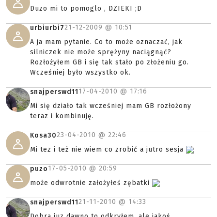
Duzo mi to pomoglo , DZIEKI ;D
21-12-2009 @
10:51
urbiurbi7
A ja mam pytanie. Co to może oznaczać, jak
silniczek nie może sprężyny naciągnąć?
Rozłożyłem GB i się tak stało po złożeniu go.
Wcześniej było wszystko ok.
17-04-2010 @
17:16
snajperswd11
Mi się działo tak wcześniej mam GB rozłożony
teraz i kombinuję.
23-04-2010 @
22:46
Kosa30
Mi tez i też nie wiem co zrobić a jutro sesja
17-05-2010 @
20:59
puzo
może odwrotnie założyłeś zębatki
21-11-2010 @
14:33
snajperswd11
Dobra juz dawno to odkryłem. ale jakoś