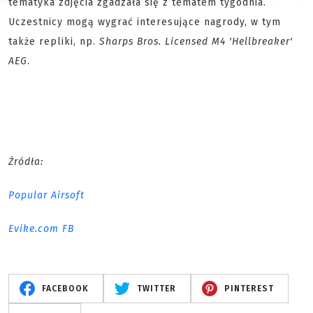
tematyka zdjęcia zgadzała się z tematem tygodnia.
Uczestnicy mogą wygrać interesujące nagrody, w tym
także repliki, np.
Sharps Bros. Licensed M4 'Hellbreaker'
AEG
.
Źródła:
Popular Airsoft
Evike.com FB
FACEBOOK
TWITTER
PINTEREST