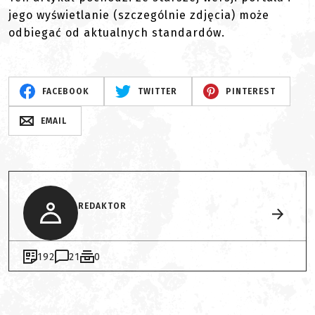
jego wyświetlanie (szczególnie zdjęcia) może
odbiegać od aktualnych standardów.
FACEBOOK
TWITTER
PINTEREST
EMAIL
REDAKTOR
192
21
0