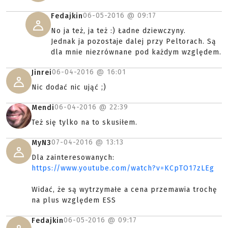
06-05-2016 @
09:17
Fedajkin
No ja też, ja też :) Ładne dziewczyny.
Jednak ja pozostaje dalej przy Peltorach. Są
dla mnie niezrównane pod każdym względem.
06-04-2016 @
16:01
Jinrei
Nic dodać nic ująć ;)
06-04-2016 @
22:39
Mendi
Też się tylko na to skusiłem.
07-04-2016 @
13:13
MyN3
Dla zainteresowanych:
https://www.youtube.com/watch?v=KCpTO17zLEg
Widać, że są wytrzymałe a cena przemawia trochę
na plus względem ESS
06-05-2016 @
09:17
Fedajkin