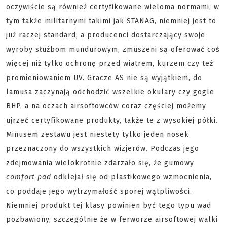
oczywiście są również certyfikowane wieloma normami, w
tym także militarnymi takimi jak STANAG, niemniej jest to
już raczej standard, a producenci dostarczający swoje
wyroby służbom mundurowym, zmuszeni są oferować coś
więcej niż tylko ochronę przed wiatrem, kurzem czy też
promieniowaniem UV. Gracze AS nie są wyjątkiem, do
lamusa zaczynają odchodzić wszelkie okulary czy gogle
BHP, a na oczach airsoftowców coraz częściej możemy
ujrzeć certyfikowane produkty, także te z wysokiej półki.
Minusem zestawu jest niestety tylko jeden nosek
przeznaczony do wszystkich wizjerów. Podczas jego
zdejmowania wielokrotnie zdarzało się, że gumowy
comfort pad
odklejał się od plastikowego wzmocnienia,
co poddaje jego wytrzymałość sporej wątpliwości.
Niemniej produkt tej klasy powinien być tego typu wad
pozbawiony, szczególnie że w ferworze airsoftowej walki