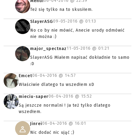
06-04-2016 @
22:39
Mendi
Też się tylko na to skusiłem.
09-05-2016 @
01:13
SlayerASG
No co by nie mówić, Anecie urody odmówić
nie można :)
11-05-2016 @
01:21
major_spectnaz
SlayerASG Miałem napisać dokładnie to samo
:D
06-04-2016 @
14:57
Emcet
Właściwie dlatego tu wszedłem xD
06-04-2016 @
15:52
mieciu-saper
Są jeszcze normalni ! Ja też tylko dlatego
wszedłem.
06-04-2016 @
16:01
Jinrei
Nic dodać nic ująć ;)