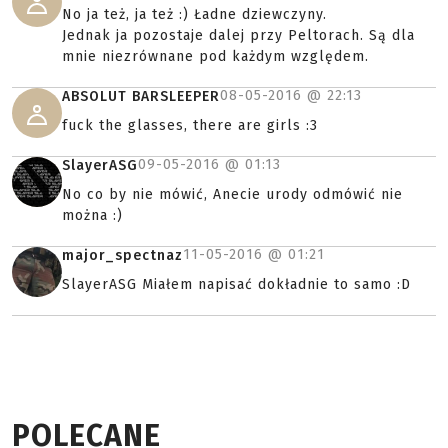
No ja też, ja też :) Ładne dziewczyny.
Jednak ja pozostaje dalej przy Peltorach. Są dla
mnie niezrównane pod każdym względem.
08-05-2016 @
22:13
ABSOLUT BARSLEEPER
fuck the glasses, there are girls :3
09-05-2016 @
01:13
SlayerASG
No co by nie mówić, Anecie urody odmówić nie
można :)
11-05-2016 @
01:21
major_spectnaz
SlayerASG Miałem napisać dokładnie to samo :D
POLECANE