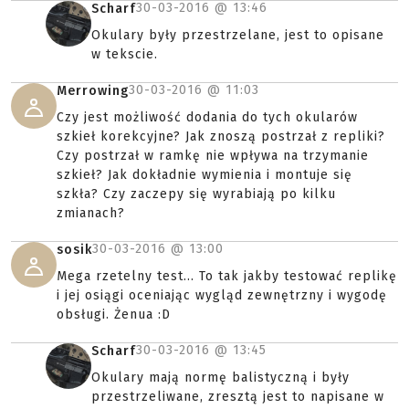
30-03-2016 @
13:46
Scharf
Okulary były przestrzelane, jest to opisane
w tekscie.
30-03-2016 @
11:03
Merrowing
Czy jest możliwość dodania do tych okularów
szkieł korekcyjne? Jak znoszą postrzał z repliki?
Czy postrzał w ramkę nie wpływa na trzymanie
szkieł? Jak dokładnie wymienia i montuje się
szkła? Czy zaczepy się wyrabiają po kilku
zmianach?
30-03-2016 @
13:00
sosik
Mega rzetelny test... To tak jakby testować replikę
i jej osiągi oceniając wygląd zewnętrzny i wygodę
obsługi. Żenua :D
30-03-2016 @
13:45
Scharf
Okulary mają normę balistyczną i były
przestrzeliwane, zresztą jest to napisane w