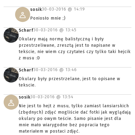
30-03-2016 @
14:19
sosik
Poniosło mnie ;)
30-03-2016 @
13:45
Scharf
Okulary mają normę balistyczną i były
przestrzeliwane, zresztą jest to napisane w
tekście, nie wiem czy czytałeś czy tylko taki hejcik
z musu :D
30-03-2016 @
13:46
Scharf
Okulary były przestrzelane, jest to opisane w
tekscie.
30-03-2016 @
13:54
sosik
Nie jest to hejt z musu, tylko zamiast lansiarskich
(zbędnych) zdjęć mogliście dać fotki jak wyglądają
okulary po owym teście. Samo pisanie jest dla
mnie mało wiarygodne bez popracia tego
materiałem w postaci zdjęć.