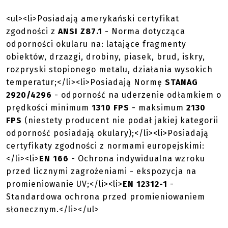
<ul><li>Posiadają amerykański certyfikat
zgodności z
ANSI Z87.1
- Norma dotycząca
odporności okularu na: latające fragmenty
obiektów, drzazgi, drobiny, piasek, brud, iskry,
rozpryski stopionego metalu, działania wysokich
temperatur;</li><li>Posiadają Normę
STANAG
2920/4296
- odporność na uderzenie odłamkiem o
prędkości minimum
1310 FPS
- maksimum
2130
FPS
(niestety producent nie podał jakiej kategorii
odporność posiadają okulary);</li><li>Posiadają
certyfikaty zgodności z normami europejskimi:
</li><li>
EN 166
- Ochrona indywidualna wzroku
przed licznymi zagrożeniami - ekspozycja na
promieniowanie UV;</li><li>
EN 12312-1
-
Standardowa ochrona przed promieniowaniem
słonecznym.</li></ul>