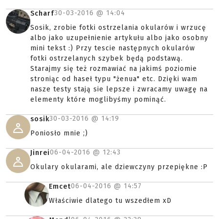
30-03-2016 @
14:04
Scharf
Sosik, zrobie fotki ostrzelania okularów i wrzucę
albo jako uzupełnienie artykułu albo jako osobny
mini tekst :) Przy tescie następnych okularów
fotki ostrzelanych szybek będą podstawą.
Starajmy się też rozmawiać na jakimś poziomie
stroniąc od haseł typu "żenua" etc. Dzięki wam
nasze testy stają sie lepsze i zwracamy uwagę na
elementy które moglibyśmy pominąć.
30-03-2016 @
14:19
sosik
Poniosło mnie ;)
06-04-2016 @
12:43
Jinrei
Okulary okularami, ale dziewczyny przepiękne :P
06-04-2016 @
14:57
Emcet
Właściwie dlatego tu wszedłem xD