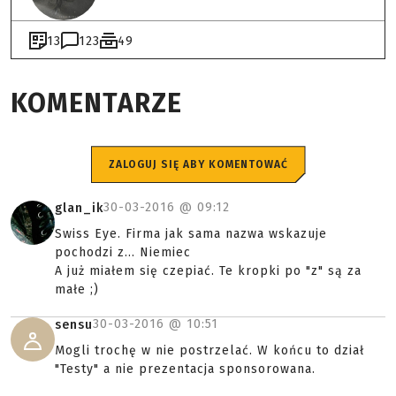
13
123
49
KOMENTARZE
ZALOGUJ SIĘ ABY KOMENTOWAĆ
30-03-2016 @
09:12
glan_ik
Swiss Eye. Firma jak sama nazwa wskazuje
pochodzi z… Niemiec
A już miałem się czepiać. Te kropki po "z" są za
małe ;)
30-03-2016 @
10:51
sensu
Mogli trochę w nie postrzelać. W końcu to dział
"Testy" a nie prezentacja sponsorowana.