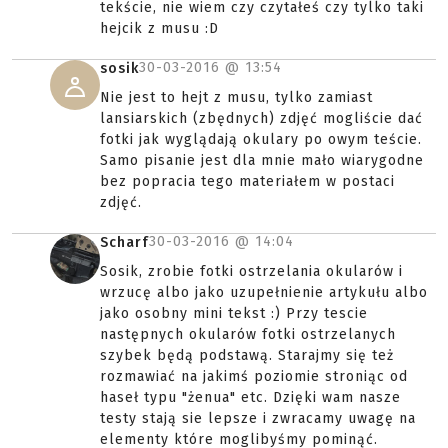
tekście, nie wiem czy czytałeś czy tylko taki
hejcik z musu :D
30-03-2016 @
13:54
sosik
Nie jest to hejt z musu, tylko zamiast
lansiarskich (zbędnych) zdjęć mogliście dać
fotki jak wyglądają okulary po owym teście.
Samo pisanie jest dla mnie mało wiarygodne
bez popracia tego materiałem w postaci
zdjęć.
30-03-2016 @
14:04
Scharf
Sosik, zrobie fotki ostrzelania okularów i
wrzucę albo jako uzupełnienie artykułu albo
jako osobny mini tekst :) Przy tescie
następnych okularów fotki ostrzelanych
szybek będą podstawą. Starajmy się też
rozmawiać na jakimś poziomie stroniąc od
haseł typu "żenua" etc. Dzięki wam nasze
testy stają sie lepsze i zwracamy uwagę na
elementy które moglibyśmy pominąć.