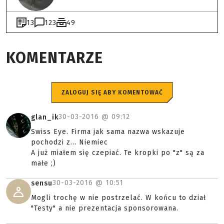
13
123
49
KOMENTARZE
ZALOGUJ SIĘ ABY KOMENTOWAĆ
30-03-2016 @
09:12
glan_ik
Swiss Eye. Firma jak sama nazwa wskazuje
pochodzi z… Niemiec
A już miałem się czepiać. Te kropki po "z" są za
małe ;)
30-03-2016 @
10:51
sensu
Mogli trochę w nie postrzelać. W końcu to dział
"Testy" a nie prezentacja sponsorowana.