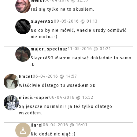
06-04-2016 @
22:39
Mendi
Też się tylko na to skusiłem.
09-05-2016 @
01:13
SlayerASG
No co by nie mówić, Anecie urody odmówić
nie można :)
11-05-2016 @
01:21
major_spectnaz
SlayerASG Miałem napisać dokładnie to samo
:D
06-04-2016 @
14:57
Emcet
Właściwie dlatego tu wszedłem xD
06-04-2016 @
15:52
mieciu-saper
Są jeszcze normalni ! Ja też tylko dlatego
wszedłem.
06-04-2016 @
16:01
Jinrei
Nic dodać nic ująć ;)