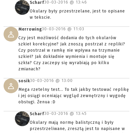
30-03-2016 @
13:46
Scharf
Okulary były przestrzelane, jest to opisane
w tekscie.
30-03-2016 @
11:03
Merrowing
Czy jest możliwość dodania do tych okularów
szkieł korekcyjne? Jak znoszą postrzał z repliki?
Czy postrzał w ramkę nie wpływa na trzymanie
szkieł? Jak dokładnie wymienia i montuje się
szkła? Czy zaczepy się wyrabiają po kilku
zmianach?
30-03-2016 @
13:00
sosik
Mega rzetelny test... To tak jakby testować replikę
i jej osiągi oceniając wygląd zewnętrzny i wygodę
obsługi. Żenua :D
30-03-2016 @
13:45
Scharf
Okulary mają normę balistyczną i były
przestrzeliwane, zresztą jest to napisane w