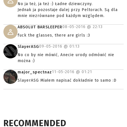
No ja też, ja też :) Ładne dziewczyny.
Jednak ja pozostaje dalej przy Peltorach. Są dla
mnie niezrównane pod każdym względem.
08-05-2016 @
22:13
ABSOLUT BARSLEEPER
fuck the glasses, there are girls :3
09-05-2016 @
01:13
SlayerASG
No co by nie mówić, Anecie urody odmówić nie
można :)
11-05-2016 @
01:21
major_spectnaz
SlayerASG Miałem napisać dokładnie to samo :D
RECOMMENDED