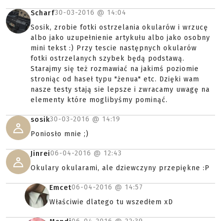
30-03-2016 @
14:04
Scharf
Sosik, zrobie fotki ostrzelania okularów i wrzucę
albo jako uzupełnienie artykułu albo jako osobny
mini tekst :) Przy tescie następnych okularów
fotki ostrzelanych szybek będą podstawą.
Starajmy się też rozmawiać na jakimś poziomie
stroniąc od haseł typu "żenua" etc. Dzięki wam
nasze testy stają sie lepsze i zwracamy uwagę na
elementy które moglibyśmy pominąć.
30-03-2016 @
14:19
sosik
Poniosło mnie ;)
06-04-2016 @
12:43
Jinrei
Okulary okularami, ale dziewczyny przepiękne :P
06-04-2016 @
14:57
Emcet
Właściwie dlatego tu wszedłem xD