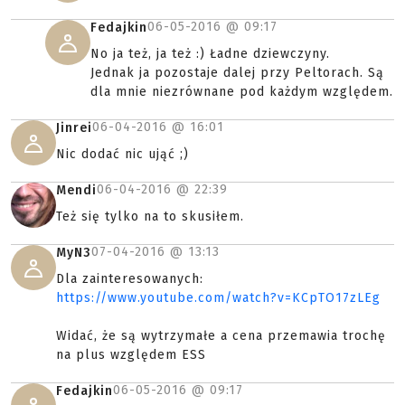
06-05-2016 @
09:17
Fedajkin
No ja też, ja też :) Ładne dziewczyny.
Jednak ja pozostaje dalej przy Peltorach. Są
dla mnie niezrównane pod każdym względem.
06-04-2016 @
16:01
Jinrei
Nic dodać nic ująć ;)
06-04-2016 @
22:39
Mendi
Też się tylko na to skusiłem.
07-04-2016 @
13:13
MyN3
Dla zainteresowanych:
https://www.youtube.com/watch?v=KCpTO17zLEg
Widać, że są wytrzymałe a cena przemawia trochę
na plus względem ESS
06-05-2016 @
09:17
Fedajkin