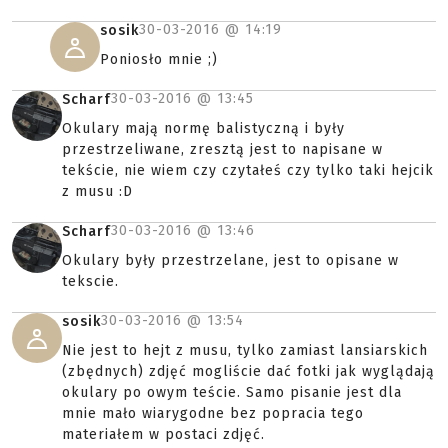
30-03-2016 @
14:19
sosik
Poniosło mnie ;)
30-03-2016 @
13:45
Scharf
Okulary mają normę balistyczną i były
przestrzeliwane, zresztą jest to napisane w
tekście, nie wiem czy czytałeś czy tylko taki hejcik
z musu :D
30-03-2016 @
13:46
Scharf
Okulary były przestrzelane, jest to opisane w
tekscie.
30-03-2016 @
13:54
sosik
Nie jest to hejt z musu, tylko zamiast lansiarskich
(zbędnych) zdjęć mogliście dać fotki jak wyglądają
okulary po owym teście. Samo pisanie jest dla
mnie mało wiarygodne bez popracia tego
materiałem w postaci zdjęć.