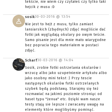
tekście, nie wiem czy czytałeś czy tylko taki
hejcik z musu :D
30-03-2016 @
13:54
sosik
Nie jest to hejt z musu, tylko zamiast
lansiarskich (zbędnych) zdjęć mogliście dać
fotki jak wyglądają okulary po owym teście.
Samo pisanie jest dla mnie mało wiarygodne
bez popracia tego materiałem w postaci
zdjęć.
30-03-2016 @
14:04
Scharf
Sosik, zrobie fotki ostrzelania okularów i
wrzucę albo jako uzupełnienie artykułu albo
jako osobny mini tekst :) Przy tescie
następnych okularów fotki ostrzelanych
szybek będą podstawą. Starajmy się też
rozmawiać na jakimś poziomie stroniąc od
haseł typu "żenua" etc. Dzięki wam nasze
testy stają sie lepsze i zwracamy uwagę na
elementy które moglibyśmy pominąć.