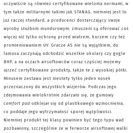
oczywiście są również certyfikowane wieloma normami, w
tym także militarnymi takimi jak STANAG, niemniej jest to
już raczej standard, a producenci dostarczający swoje
wyroby służbom mundurowym, zmuszeni są oferować coś
więcej niż tylko ochronę przed wiatrem, kurzem czy też
promieniowaniem UV. Gracze AS nie są wyjątkiem, do
lamusa zaczynają odchodzić wszelkie okulary czy gogle
BHP, a na oczach airsoftowców coraz częściej możemy
ujrzeć certyfikowane produkty, także te z wysokiej półki.
Minusem zestawu jest niestety tylko jeden nosek
przeznaczony do wszystkich wizjerów. Podczas jego
zdejmowania wielokrotnie zdarzało się, że gumowy
comfort pad
odklejał się od plastikowego wzmocnienia,
co poddaje jego wytrzymałość sporej wątpliwości.
Niemniej produkt tej klasy powinien być tego typu wad
pozbawiony, szczególnie że w ferworze airsoftowej walki