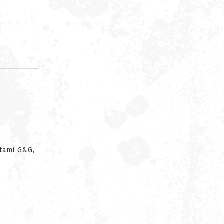
d
ktami G&G,
r