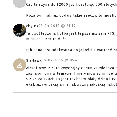
Czy ta szyna do F2000 już kosztując 500 złoty
Poza tym, jak już dodają takie rzeczy, to mogl
05-04-2016 @
21:19
chylek
Ta upośledzona kolba jest lepsza niż sam PTS, j
mida do SR25 to dużo...
Ich cena jest adekwatna do jakości + wartość za
06-04-2016 @
05:43
SirHawk
Airsoftowy PTS to zwyczajny chłam za większą c
zaznajomiony w temacie. I nie wmówisz mi, że t
SR-25 za 120zł. To jest rozbój w biały dzień i t
ekskluzywnością a nie faktyczną jakością, jako