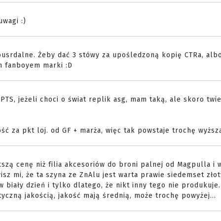
uwagi :)
abusrdalne. Żeby dać 3 stówy za upośledzoną kopię CTRa, albo
ym fanboyem marki :D
TS, jeżeli choci o świat replik asg, mam taką, ale skoro twie
ość za pkt loj. od GF + marża, więc tak powstaje trochę wyższ
szą cenę niż filia akcesoriów do broni palnej od Magpulla i 
sz mi, że ta szyna ze ZnAlu jest warta prawie siedemset zło
w biały dzień i tylko dlatego, że nikt inny tego nie produkuje
tyczną jakością, jakość mają średnią, może trochę powyżej...