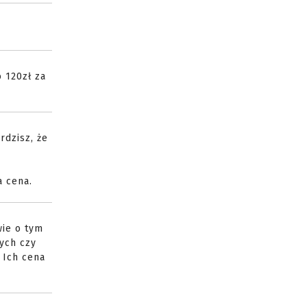
 120zł za
rdzisz, że
a cena.
wie o tym
tych czy
. Ich cena