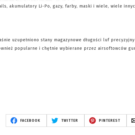
ls, akumulatory Li-Po, gazy, farby, maski i wiele, wiele innyc
aśnie uzupełniono stany magazynowe długości luf precyzyjny
również popularne i chętnie wybierane przez airsoftowców g
FACEBOOK
TWITTER
PINTEREST