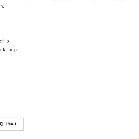
h.
ch o
umki hop-
EMAIL