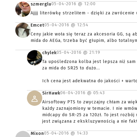
05-04-2016 @
12:00
szmerglu
Ajjjj literówkę strzeliłem - dzięki za zwrócenie 
05-04-2016 @
12:54
Emcet
Ceny jakie woła się teraz za akcesoria GG, są 
mida do AEGa, trzeba być głupim, albo totaln
05-04-2016 @
21:19
chylek
Ta upośledzona kolba jest lepsza niż sam P
za mida do SR25 to dużo...
Ich cena jest adekwatna do jakości + wart
06-04-2016 @
05:43
SirHawk
Airsoftowy PTS to zwyczajny chłam za więk
każdy zaznajomiony w temacie. I nie wmówi
midcapy do SR-25 za 120zł. To jest rozbój 
jest związana z ekskluzywnością a nie fak
05-04-2016 @
14:33
Mixon