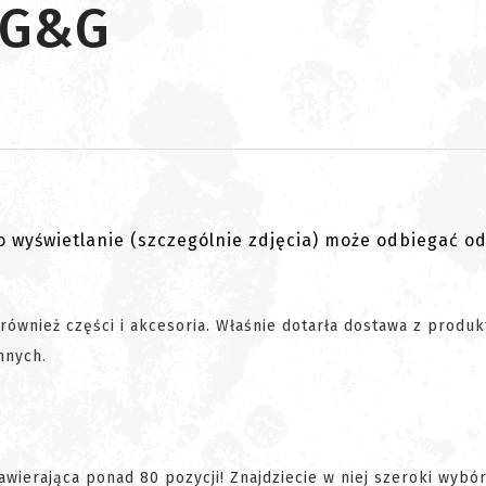
 G&G
go wyświetlanie (szczególnie zdjęcia) może odbiegać o
e również części i akcesoria. Właśnie dotarła dostawa z produ
nnych.
wierająca ponad 80 pozycji! Znajdziecie w niej szeroki wybó