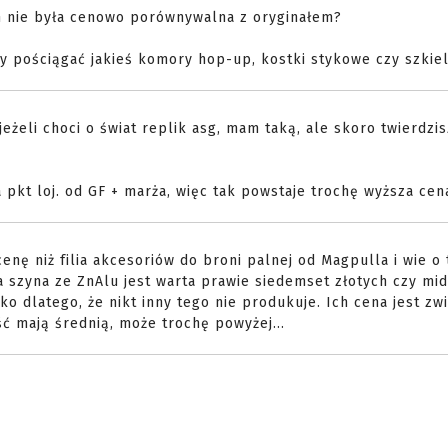
ch nie była cenowo porównywalna z oryginałem?
iby pościągać jakieś komory hop-up, kostki stykowe czy szkiel
eżeli choci o świat replik asg, mam taką, ale skoro twierdzis
 pkt loj. od GF + marża, więc tak powstaje trochę wyższa cen
enę niż filia akcesoriów do broni palnej od Magpulla i wie o
a szyna ze ZnAlu jest warta prawie siedemset złotych czy mi
ylko dlatego, że nikt inny tego nie produkuje. Ich cena jest zw
ść mają średnią, może trochę powyżej...