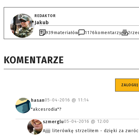
REDAKTOR
Jakub
939
materiałów
1176
komentarzy
2
rze
KOMENTARZE
ZALOGUJ
05-04-2016 @
11:14
hasan
"akcesrodia"?
05-04-2016 @
12:00
szmerglu
Ajjjj literówkę strzeliłem - dzięki za zwróc