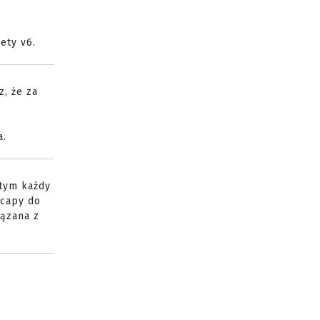
ety v6.
z, że za
a.
 tym każdy
dcapy do
iązana z