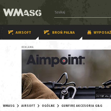
AIRSOFT
BROŃ PALNA
WYPOSAŻ
REKLAMA
WMASG
AIRSOFT
OGÓLNE
GUNFIRE AKCESORIA G&G