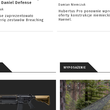
 Daniel Defense
Damian Niemczuk
zuk
Hubertus Pro ponownie wpr
oferty konstrukcje niemiecki
se zaprezentowało
Haenel.
erię zestawów Breaching
WYPOSAŻENIE