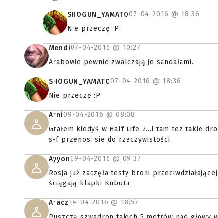
07-04-2016 @
18:36
SHOGUN_YAMATO
Nie przeczę :P
07-04-2016 @
10:27
Mendi
Arabowie pewnie zwalczają je sandałami.
07-04-2016 @
18:36
SHOGUN_YAMATO
Nie przeczę :P
09-04-2016 @
08:08
Arni
Grałem kiedyś w Half Life 2...i tam tez takie dr
s-f przenosi sie do rzeczywistości.
09-04-2016 @
09:37
Ayyon
Rosja już zaczęła testy broni przeciwdziałające
ściągają klapki Kubota
14-04-2016 @
18:57
Aracz
Puszczą szwadron takich 5 metrów nad głowy wro