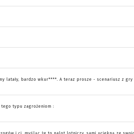
ony latały, bardzo wkur****. A teraz prosze - scenariusz z gry
j tego typu zagrożeniom :
gów i ci, myśląc że to nalot lotniczy, sami uciekną ze swoi