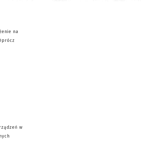
żenie na
 Oprócz
urządzeń w
nych