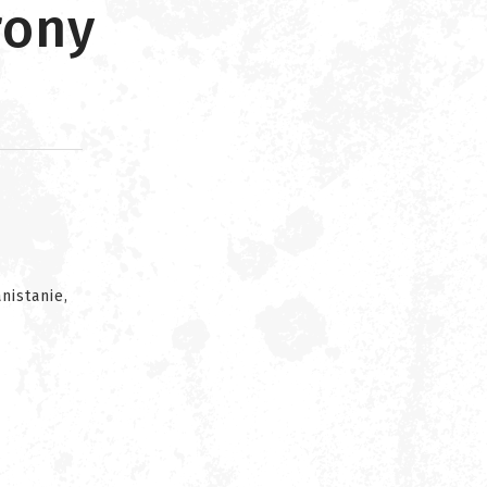
rony
d
nistanie,