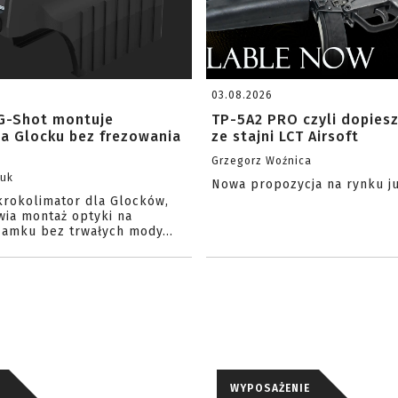
03.08.2026
G-Shot montuje
TP-5A2 PRO czyli dopies
na Glocku bez frezowania
ze stajni LCT Airsoft
Grzegorz Woźnica
zuk
Nowa propozycja na rynku j
krokolimator dla Glocków,
wia montaż optyki na
amku bez trwałych mody...
WYPOSAŻENIE