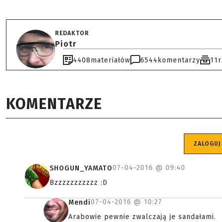
REDAKTOR
Piotr
4408
materiałów
6544
komentarzy
11
KOMENTARZE
ZALOGUJ
07-04-2016 @
09:40
SHOGUN_YAMATO
Bzzzzzzzzzzz :D
07-04-2016 @
10:27
Mendi
Arabowie pewnie zwalczają je sandałami.