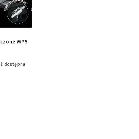
zczone MP5
uż dostępna.