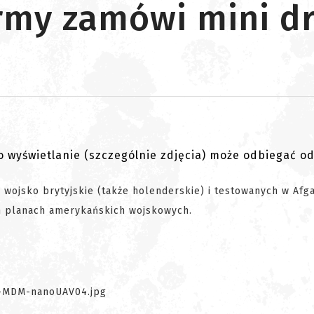
rmy zamówi mini d
go wyświetlanie (szczególnie zdjęcia) może odbiegać o
wojsko brytyjskie (także holenderskie) i testowanych w Afga
h planach amerykańskich wojskowych.