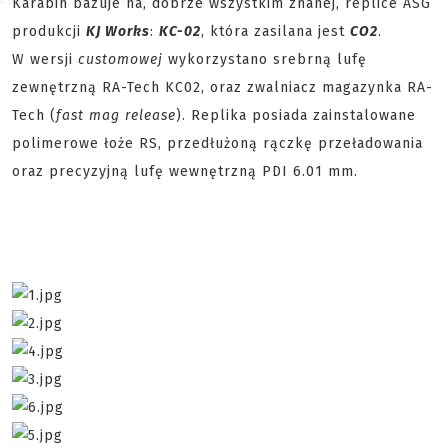
Karabin bazuje na, dobrze wszystkim znanej, replice ASG
produkcji
KJ Works
:
KC-02
, która zasilana jest
CO2
.
W wersji
customowej
wykorzystano srebrną lufę
zewnętrzną RA-Tech KC02, oraz zwalniacz magazynka RA-
Tech (
fast mag release
). Replika posiada zainstalowane
polimerowe łoże RS, przedłużoną rączkę przeładowania
oraz precyzyjną lufę wewnętrzną PDI 6.01 mm.