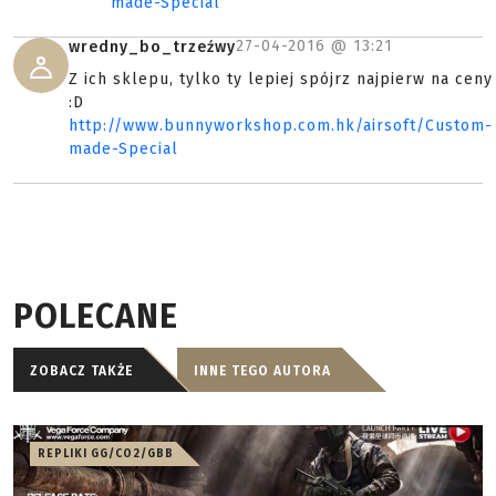
made-Special
27-04-2016 @
13:21
wredny_bo_trzeźwy
Z ich sklepu, tylko ty lepiej spójrz najpierw na ceny
:D
http://www.bunnyworkshop.com.hk/airsoft/Custom-
made-Special
POLECANE
ZOBACZ TAKŻE
INNE TEGO AUTORA
REPLIKI GG/CO2/GBB