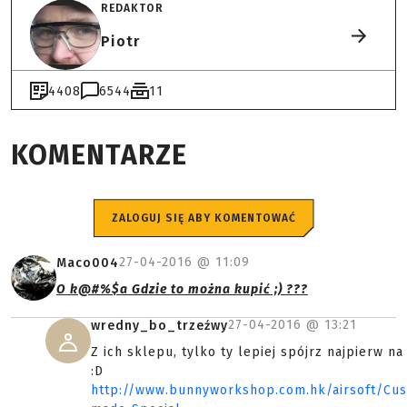
REDAKTOR
Piotr
4408
6544
11
KOMENTARZE
ZALOGUJ SIĘ ABY KOMENTOWAĆ
27-04-2016 @
11:09
Maco004
O k@#%$a Gdzie to można kupić ;) ???
27-04-2016 @
13:21
wredny_bo_trzeźwy
Z ich sklepu, tylko ty lepiej spójrz najpierw na
:D
http://www.bunnyworkshop.com.hk/airsoft/Cu