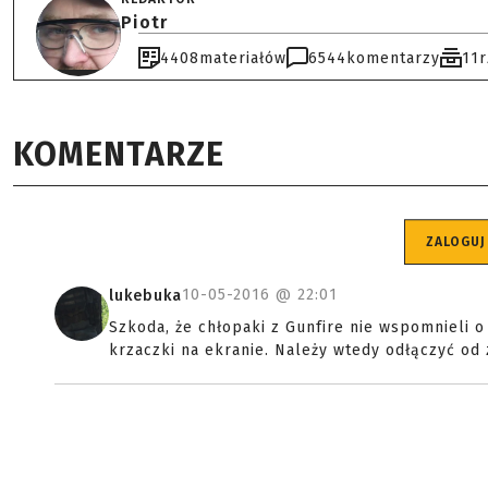
Piotr
4408
materiałów
6544
komentarzy
11
KOMENTARZE
ZALOGUJ
10-05-2016 @
22:01
lukebuka
Szkoda, że chłopaki z Gunfire nie wspomnieli o
krzaczki na ekranie. Należy wtedy odłączyć od 