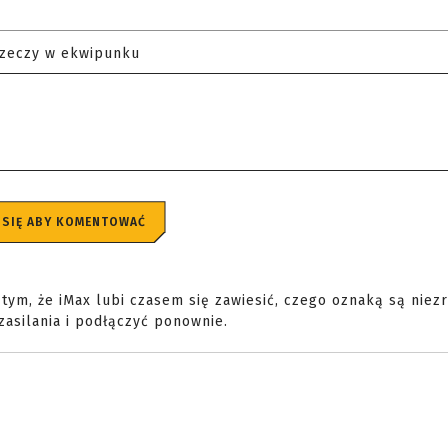
rzeczy w ekwipunku
 SIĘ ABY KOMENTOWAĆ
 tym, że iMax lubi czasem się zawiesić, czego oznaką są niez
zasilania i podłączyć ponownie.