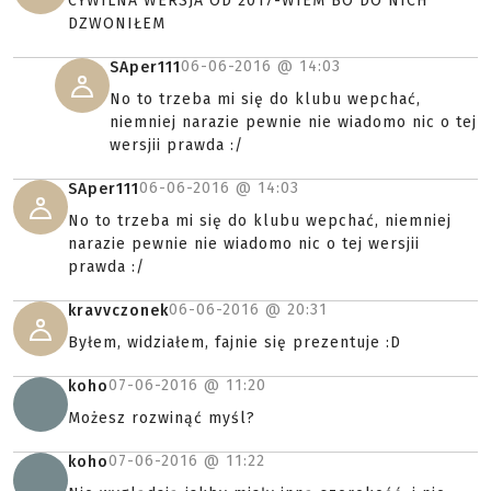
CYWILNA WERSJA OD 2017-WIEM BO DO NICH
DZWONIŁEM
06-06-2016 @
14:03
SAper111
No to trzeba mi się do klubu wepchać,
niemniej narazie pewnie nie wiadomo nic o tej
wersjii prawda :/
06-06-2016 @
14:03
SAper111
No to trzeba mi się do klubu wepchać, niemniej
narazie pewnie nie wiadomo nic o tej wersjii
prawda :/
06-06-2016 @
20:31
kravvczonek
Byłem, widziałem, fajnie się prezentuje :D
07-06-2016 @
11:20
koho
Możesz rozwinąć myśl?
07-06-2016 @
11:22
koho