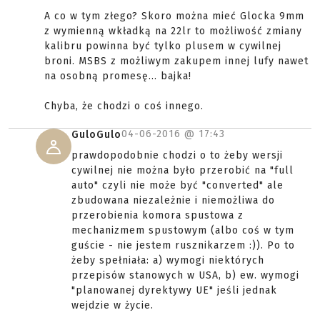
A co w tym złego? Skoro można mieć Glocka 9mm
z wymienną wkładką na 22lr to możliwość zmiany
kalibru powinna być tylko plusem w cywilnej
broni. MSBS z możliwym zakupem innej lufy nawet
na osobną promesę... bajka!
Chyba, że chodzi o coś innego.
04-06-2016 @
17:43
GuloGulo
prawdopodobnie chodzi o to żeby wersji
cywilnej nie można było przerobić na "full
auto" czyli nie może być "converted" ale
zbudowana niezależnie i niemożliwa do
przerobienia komora spustowa z
mechanizmem spustowym (albo coś w tym
guście - nie jestem rusznikarzem :)). Po to
żeby spełniała: a) wymogi niektórych
przepisów stanowych w USA, b) ew. wymogi
"planowanej dyrektywy UE" jeśli jednak
wejdzie w życie.