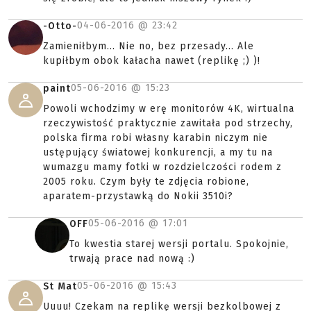
04-06-2016 @
23:42
-Otto-
Zamieniłbym... Nie no, bez przesady... Ale
kupiłbym obok kałacha nawet (replikę ;) )!
05-06-2016 @
15:23
paint
Powoli wchodzimy w erę monitorów 4K, wirtualna
rzeczywistość praktycznie zawitała pod strzechy,
polska firma robi własny karabin niczym nie
ustępujący światowej konkurencji, a my tu na
wumazgu mamy fotki w rozdzielczości rodem z
2005 roku. Czym były te zdjęcia robione,
aparatem-przystawką do Nokii 3510i?
05-06-2016 @
17:01
OFF
To kwestia starej wersji portalu. Spokojnie,
trwają prace nad nową :)
05-06-2016 @
15:43
St Mat
Uuuu! Czekam na replikę wersji bezkolbowej z