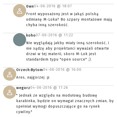
04-06-2016 @
18:07
0wn
Front wyposażony jest w jakąś polską
odmianę M-Loka? Bo szpary montażowe mają
chyba inną szerokość.
07-06-2016 @
11:22
koho
Nie wyglądają jakby miały inną szerokość, i
nie sądzę aby projektanci wyważali otwarte
drzwi w tej materii, skoro M-Lok jest
standardem typu "open source" ;).
04-06-2016 @
16:00
Orzech:Bytom
Ares, najgorzej :p
04-06-2016 @
17:26
wegorz
" Jednak ze względu na modułową budowę
karabinka, będzie on wymagał znacznych zmian, by
spełniał wymogi dopuszczające go na rynek
cywilny."