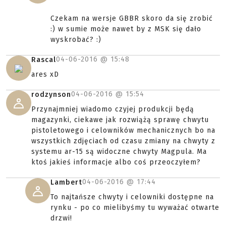
Czekam na wersje GBBR skoro da się zrobić
:) w sumie może nawet by z MSK się dało
wyskrobać? :)
04-06-2016 @
15:48
Rascal
ares xD
04-06-2016 @
15:54
rodzynson
Przynajmniej wiadomo czyjej produkcji będą
magazynki, ciekawe jak rozwiążą sprawę chwytu
pistoletowego i celowników mechanicznych bo na
wszystkich zdjęciach od czasu zmiany na chwyty z
systemu ar-15 są widoczne chwyty Magpula. Ma
ktoś jakieś informacje albo coś przeoczyłem?
04-06-2016 @
17:44
Lambert
To najtańsze chwyty i celowniki dostępne na
rynku - po co mielibyśmy tu wyważać otwarte
drzwi!