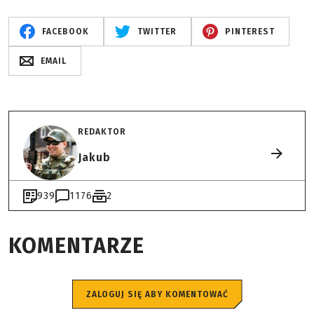
FACEBOOK
TWITTER
PINTEREST
EMAIL
REDAKTOR
Jakub
939
1176
2
KOMENTARZE
ZALOGUJ SIĘ ABY KOMENTOWAĆ