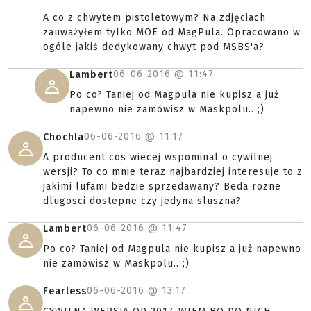
A co z chwytem pistoletowym? Na zdjęciach
zauważyłem tylko MOE od MagPula. Opracowano w
ogóle jakiś dedykowany chwyt pod MSBS'a?
06-06-2016 @
11:47
Lambert
Po co? Taniej od Magpula nie kupisz a już
napewno nie zamówisz w Maskpolu.. ;)
06-06-2016 @
11:17
Chochla
A producent cos wiecej wspominal o cywilnej
wersji? To co mnie teraz najbardziej interesuje to z
jakimi lufami bedzie sprzedawany? Beda rozne
dlugosci dostepne czy jedyna sluszna?
06-06-2016 @
11:47
Lambert
Po co? Taniej od Magpula nie kupisz a już napewno
nie zamówisz w Maskpolu.. ;)
06-06-2016 @
13:17
Fearless