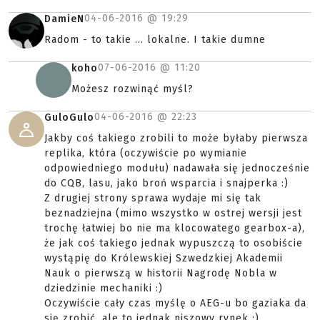
04-06-2016 @
19:29
DamieN
Radom - to takie ... lokalne. I takie dumne
07-06-2016 @
11:20
koho
Możesz rozwinąć myśl?
04-06-2016 @
22:23
GuloGulo
Jakby coś takiego zrobili to może byłaby pierwsza
replika, która (oczywiście po wymianie
odpowiedniego modułu) nadawała się jednocześnie
do CQB, lasu, jako broń wsparcia i snajperka :)
Z drugiej strony sprawa wydaje mi się tak
beznadziejna (mimo wszystko w ostrej wersji jest
trochę łatwiej bo nie ma klocowatego gearbox-a),
że jak coś takiego jednak wypuszczą to osobiście
wystąpię do Królewskiej Szwedzkiej Akademii
Nauk o pierwszą w historii Nagrodę Nobla w
dziedzinie mechaniki :)
Oczywiście cały czas myślę o AEG-u bo gaziaka da
się zrobić, ale to jednak niszowy rynek :)