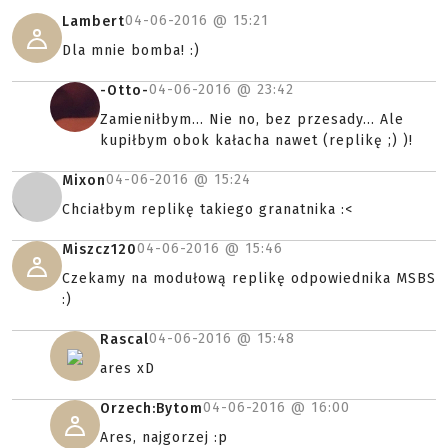
04-06-2016 @
15:21
Lambert
Dla mnie bomba! :)
04-06-2016 @
23:42
-Otto-
Zamieniłbym... Nie no, bez przesady... Ale
kupiłbym obok kałacha nawet (replikę ;) )!
04-06-2016 @
15:24
Mixon
Chciałbym replikę takiego granatnika :<
04-06-2016 @
15:46
Miszcz120
Czekamy na modułową replikę odpowiednika MSBS
:)
04-06-2016 @
15:48
Rascal
ares xD
04-06-2016 @
16:00
Orzech:Bytom
Ares, najgorzej :p