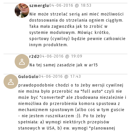
04-06-2016 @
18:53
szmerglu
Nie może strzelać serią ani mieć możliwości
dostosowania do strzelania ogniem ciągłym.
Taka mała zagwozdka jak to zrobić w
systemie modułowym. Mówiąc krótko,
sportowy (cywilny) będzie pewnie całkowicie
innym produktem.
04-06-2016 @
19:09
r2d2
Na tej samej zasadzie jak w ar15
04-06-2016 @
17:43
GuloGulo
prawdopodobnie chodzi o to żeby wersji cywilnej
nie można było przerobić na "full auto" czyli nie
może być "converted" ale zbudowana niezależnie i
niemożliwa do przerobienia komora spustowa z
mechanizmem spustowym (albo coś w tym guście
- nie jestem rusznikarzem :)). Po to żeby
spełniała: a) wymogi niektórych przepisów
stanowych w USA, b) ew. wymogi "planowanej