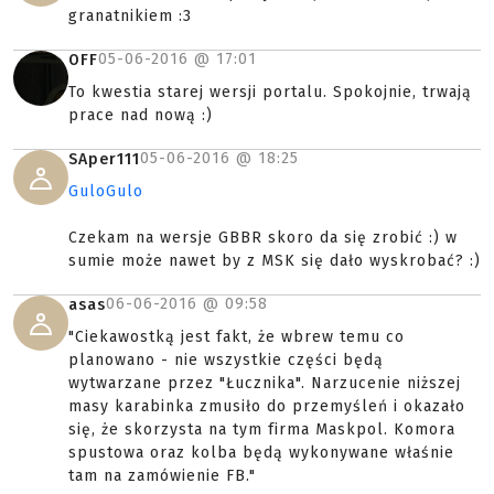
granatnikiem :3
05-06-2016 @
17:01
OFF
To kwestia starej wersji portalu. Spokojnie, trwają
prace nad nową :)
05-06-2016 @
18:25
SAper111
GuloGulo
Czekam na wersje GBBR skoro da się zrobić :) w
sumie może nawet by z MSK się dało wyskrobać? :)
06-06-2016 @
09:58
asas
"Ciekawostką jest fakt, że wbrew temu co
planowano - nie wszystkie części będą
wytwarzane przez "Łucznika". Narzucenie niższej
masy karabinka zmusiło do przemyśleń i okazało
się, że skorzysta na tym firma Maskpol. Komora
spustowa oraz kolba będą wykonywane właśnie
tam na zamówienie FB."