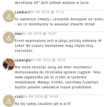
dyrektywy UE" jeśli jednak wejdzie w życie.
04-06-2016 @
17:44
Lambert
To najtańsze chwyty i celowniki dostępne na rynku
- po co mielibyśmy tu wyważać otwarte drzwi!
04-06-2016 @
18:07
0wn
Front wyposażony jest w jakąś polską odmianę M-
Loka? Bo szpary montażowe mają chyba inną
szerokość.
04-06-2016 @
18:53
szmerglu
Nie może strzelać serią ani mieć możliwości
dostosowania do strzelania ogniem ciągłym. Taka
mała zagwozdka jak to zrobić w systemie
modułowym. Mówiąc krótko, sportowy (cywilny)
będzie pewnie całkowicie innym produktem.
04-06-2016 @
19:09
r2d2
Na tej samej zasadzie jak w ar15