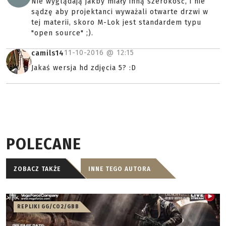
Nie wyglądają jakby miały inną szerokość, i nie
sądzę aby projektanci wyważali otwarte drzwi w
tej materii, skoro M-Lok jest standardem typu
"open source" ;).
11-10-2016 @
12:15
camils14
Jakaś wersja hd zdjęcia 5? :D
POLECANE
ZOBACZ TAKŻE
INNE TEGO AUTORA
REPLIKI GG/CO2/GBB