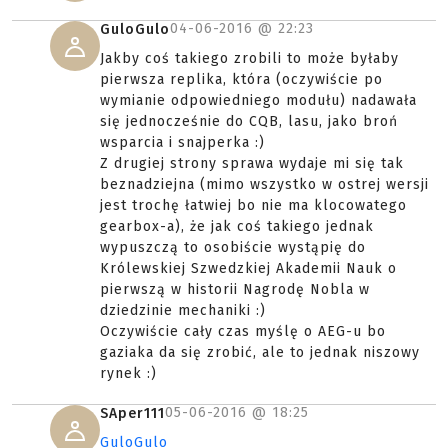
04-06-2016 @
22:23
GuloGulo
Jakby coś takiego zrobili to może byłaby
pierwsza replika, która (oczywiście po
wymianie odpowiedniego modułu) nadawała
się jednocześnie do CQB, lasu, jako broń
wsparcia i snajperka :)
Z drugiej strony sprawa wydaje mi się tak
beznadziejna (mimo wszystko w ostrej wersji
jest trochę łatwiej bo nie ma klocowatego
gearbox-a), że jak coś takiego jednak
wypuszczą to osobiście wystąpię do
Królewskiej Szwedzkiej Akademii Nauk o
pierwszą w historii Nagrodę Nobla w
dziedzinie mechaniki :)
Oczywiście cały czas myślę o AEG-u bo
gaziaka da się zrobić, ale to jednak niszowy
rynek :)
05-06-2016 @
18:25
SAper111
GuloGulo