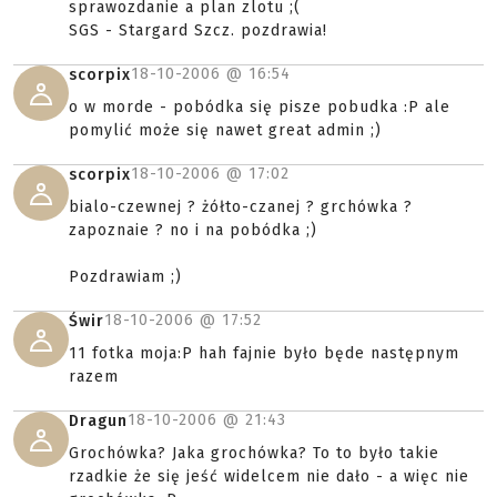
sprawozdanie a plan zlotu ;(
SGS - Stargard Szcz. pozdrawia!
18-10-2006 @
16:54
scorpix
o w morde - pobódka się pisze pobudka :P ale
pomylić może się nawet great admin ;)
18-10-2006 @
17:02
scorpix
bialo-czewnej ? żółto-czanej ? grchówka ?
zapoznaie ? no i na pobódka ;)
Pozdrawiam ;)
18-10-2006 @
17:52
Świr
11 fotka moja:P hah fajnie było będe następnym
razem
18-10-2006 @
21:43
Dragun
Grochówka? Jaka grochówka? To to było takie
rzadkie że się jeść widelcem nie dało - a więc nie