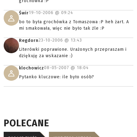
grochówka :P
19-10-2006 @
09:24
Świr
bo to była grochówka z Tomaszowa :P heh żart. A
mi smakowała, więc nie było tak źle :P
23-10-2006 @
13:43
Regdorn
Literówki poprawione. Urażonych przepraszam i
dziękuję za wskazanie :)
08-05-2007 @
18:04
klochowicz
Pytanko kluczowe: ile było osób?
POLECANE