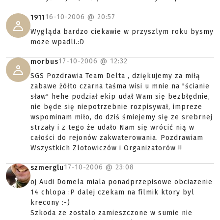
16-10-2006 @
20:57
1911
Wygląda bardzo ciekawie w przyszlym roku bysmy
moze wpadli.:D
17-10-2006 @
12:32
morbus
SGS Pozdrawia Team Delta , dziękujemy za miłą
zabawe żółto czarna taśma wisi u mnie na "ścianie
sław" hehe podział ekip udał Wam się bezbłędnie,
nie będe się niepotrzebnie rozpisywał, impreze
wspominam miło, do dziś śmiejemy się ze srebrnej
strzały i z tego że udało Nam się wrócić nią w
całości do rejonów zakwaterowania. Pozdrawiam
Wszystkich Zlotowiczów i Organizatorów !!
17-10-2006 @
23:08
szmerglu
oj Audi Domela miala ponadprzepisowe obciazenie
14 chlopa :P dalej czekam na filmik ktory byl
krecony :-)
Szkoda ze zostalo zamieszczone w sumie nie