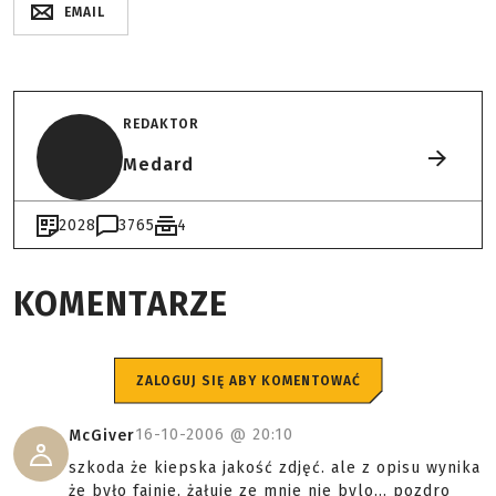
EMAIL
REDAKTOR
Medard
2028
3765
4
KOMENTARZE
ZALOGUJ SIĘ ABY KOMENTOWAĆ
16-10-2006 @
20:10
McGiver
szkoda że kiepska jakość zdjęć. ale z opisu wynika
że było fajnie, żałuje ze mnie nie bylo... pozdro