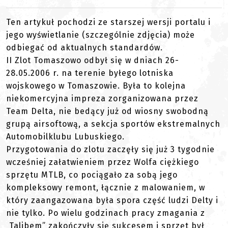
Ten artykuł pochodzi ze starszej wersji portalu i
jego wyświetlanie (szczególnie zdjęcia) może
odbiegać od aktualnych standardów.
II Zlot Tomaszowo odbył się w dniach 26-
28.05.2006 r. na terenie byłego lotniska
wojskowego w Tomaszowie. Była to kolejna
niekomercyjna impreza zorganizowana przez
Team Delta, nie bedący już od wiosny swobodną
grupą airsoftową, a sekcja sportów ekstremalnych
Automobilklubu Lubuskiego.
Przygotowania do zlotu zaczęły się już 3 tygodnie
wcześniej załatwieniem przez Wolfa ciężkiego
sprzętu MTLB, co pociągało za sobą jego
kompleksowy remont, łącznie z malowaniem, w
który zaangazowana była spora część ludzi Delty i
nie tylko. Po wielu godzinach pracy zmagania z
„Talibem” zakończyły się sukcesem i sprzęt był