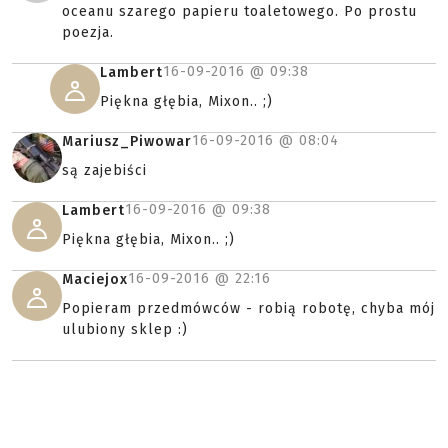
oceanu szarego papieru toaletowego. Po prostu
poezja.
16-09-2016 @
09:38
Lambert
Piękna głębia, Mixon.. ;)
16-09-2016 @
08:04
Mariusz_Piwowar
są zajebiści
16-09-2016 @
09:38
Lambert
Piękna głębia, Mixon.. ;)
16-09-2016 @
22:16
Maciejox
Popieram przedmówców - robią robotę, chyba mój
ulubiony sklep :)