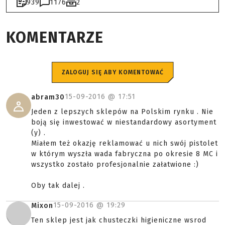
939
1176
2
KOMENTARZE
ZALOGUJ SIĘ ABY KOMENTOWAĆ
15-09-2016 @
17:51
abram30
Jeden z lepszych sklepów na Polskim rynku . Nie
boją się inwestować w niestandardowy asortyment
(y) .
Miałem też okazję reklamować u nich swój pistolet
w którym wyszła wada fabryczna po okresie 8 MC i
wszystko zostało profesjonalnie załatwione :)
Oby tak dalej .
15-09-2016 @
19:29
Mixon
Ten sklep jest jak chusteczki higieniczne wsrod