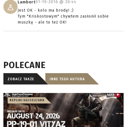
01-10-2016 @
20:44
Lambert
Jest OK - kolo ma brodę! ;)
Tym "Kriskostowym" chywtem zasłonił sobie
muszkę - ale to też OK!
POLECANE
ZOBACZ TAKŻE
INNE TEGO AUTORA
REPLIKI GG/CO2/GBB