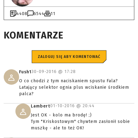
4408
6544
11
KOMENTARZE
ZALOGUJ SIĘ ABY KOMENTOWAĆ
30-09-2016 @
17:28
Fush1
O co chodzi z tym naciskaniem spustu Fala?
Latający selektor ognia plus wciskanie środkiem
palca?
01-10-2016 @
20:44
Lambert
Jest OK - kolo ma brodę! ;)
Tym "Kriskostowym" chywtem zasłonił sobie
muszkę - ale to też OK!