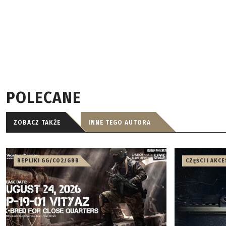
POLECANE
ZOBACZ TAKŻE
INNE TEGO AUTORA
REPLIKI GG/CO2/GBB
CZĘŚCI I AKC