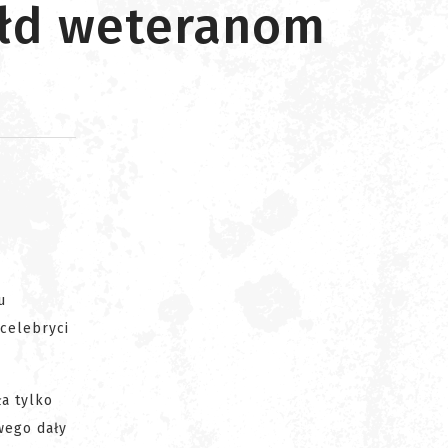
ołd weteranom
d
u
 celebryci
ła tylko
wego dały