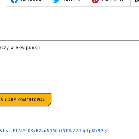
FACEBOOK
TWITTER
PINTEREST
eczy w ekwipunku
 SIĘ ABY KOMENTOWAĆ
08&list=PLAIY503vB2vuN1MhONDWZ2RnglpMr9Gg5