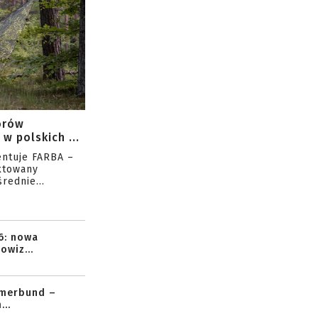
orów
w polskich ...
entuje FARBA –
ktowany
rednie...
6: nowa
owiz...
mmerbund –
..