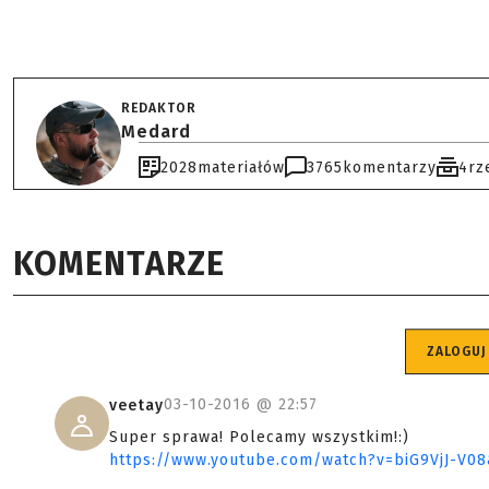
REDAKTOR
Medard
2028
materiałów
3765
komentarzy
4
rz
KOMENTARZE
ZALOGUJ
03-10-2016 @
22:57
veetay
Super sprawa! Polecamy wszystkim!:)
https://www.youtube.com/watch?v=biG9VjJ-V