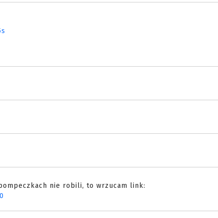
5s
pompeczkach nie robili, to wrzucam link:
0