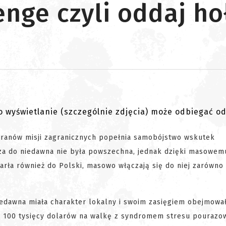
enge czyli oddaj h
go wyświetlanie (szczególnie zdjęcia) może odbiegać o
teranów misji zagranicznych popełnia samobójstwo wskutek
za do niedawna nie była powszechna, jednak dzięki masowem
tarła również do Polski, masowo włączają się do niej zarówno
niedawna miała charakter lokalny i swoim zasięgiem obejmowa
ka 100 tysięcy dolarów na walkę z syndromem stresu pourazo