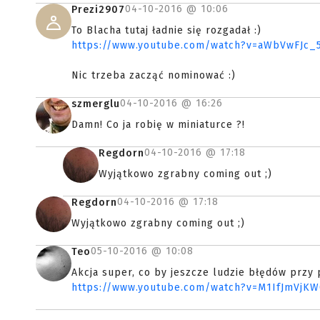
04-10-2016 @
10:06
Prezi2907
To Blacha tutaj ładnie się rozgadał :)
https://www.youtube.com/watch?v=aWbVwFJc_
Nic trzeba zacząć nominować :)
04-10-2016 @
16:26
szmerglu
Damn! Co ja robię w miniaturce ?!
04-10-2016 @
17:18
Regdorn
Wyjątkowo zgrabny coming out ;)
04-10-2016 @
17:18
Regdorn
Wyjątkowo zgrabny coming out ;)
05-10-2016 @
10:08
Teo
Akcja super, co by jeszcze ludzie błędów przy 
https://www.youtube.com/watch?v=M1IfJmVjKW