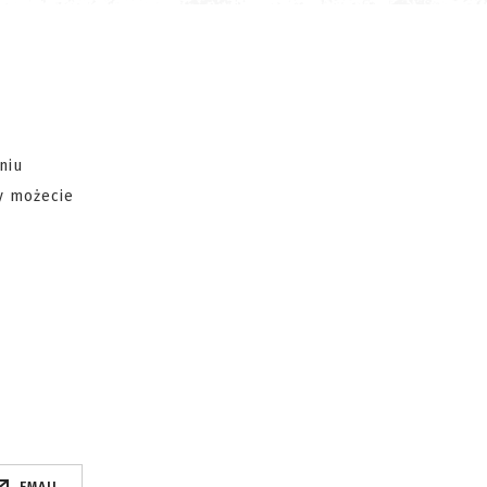
niu
y możecie