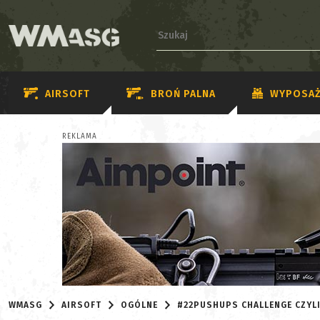
AIRSOFT
BROŃ PALNA
WYPOSAŻ
REKLAMA
WMASG
AIRSOFT
OGÓLNE
#22PUSHUPS CHALLENGE CZYL