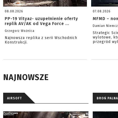
08.08.2026
07.08.2026
PP-19 Vityaz- uzupełnienie oferty
MFMD – now
replik AV/AK od Vega Force ...
Damian Niemc
Grzegorz Woźnica
Strategic Sc
wylotowe, kt
Najnowsza replika z serii Wschodnich
przegród wyk
Konstrukcji.
NAJNOWSZE
AIRSOFT
BROŃ PALNA