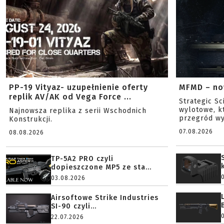
PP-19 Vityaz- uzupełnienie oferty
MFMD – no
replik AV/AK od Vega Force ...
Strategic S
wylotowe, k
Najnowsza replika z serii Wschodnich
przegród wy
Konstrukcji.
07.08.2026
08.08.2026
TP-5A2 PRO czyli
dopieszczone MP5 ze sta...
03.08.2026
Airsoftowe Strike Industries
SI-90 czyli...
22.07.2026