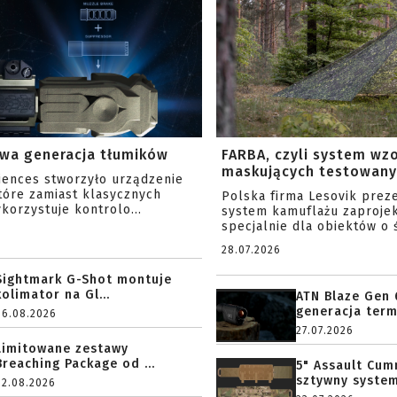
wa generacja tłumików
FARBA, czyli system wz
maskujących testowany 
ciences stworzyło urządzenie
tóre zamiast klasycznych
Polska firma Lesovik prez
korzystuje kontrolo...
system kamuflażu zaproje
specjalnie dla obiektów o ś
28.07.2026
Sightmark G-Shot montuje
kolimator na Gl...
ATN Blaze Gen 
generacja term
06.08.2026
27.07.2026
Limitowane zestawy
Breaching Package od ...
5" Assault Cu
sztywny system.
02.08.2026