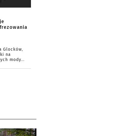
je
 frezowania
a Glocków,
ki na
ych mody...