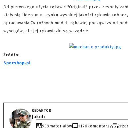
Od pierwszego użycia rękawic "Original" przez zespoły zał
stały się liderem na rynku wysokiej jakości rękawic roboczy
opracowania 74 różnych modeli rękawic, począwszy od pod
wyścigów, ale jej rękawiczki są wszędzie.
Źródło:
Specshop.pl
REDAKTOR
Jakub
939
materiałów
1176
komentarzy
2
rze