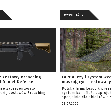
WYPOSAŻENIE
e zestawy Breaching
FARBA, czyli system wz
 Daniel Defense
maskujących testowany 
nse zaprezentowało
Polska firma Lesovik prez
serię zestawów Breaching
system kamuflażu zaproje
specjalnie dla obiektów o ś
28.07.2026