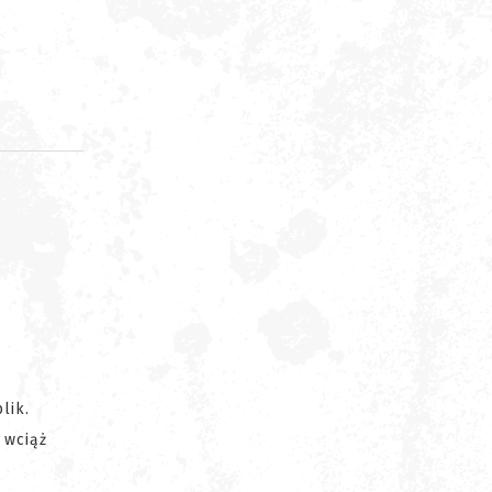
d
lik.
 wciąż