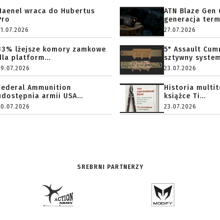
Haenel wraca do Hubertus
ATN Blaze Gen 
Pro
generacja term
31.07.2026
27.07.2026
33% lżejsze komory zamkowe
5" Assault Cu
dla platform...
sztywny system.
29.07.2026
23.07.2026
Federal Ammunition
Historia multi
udostępnia armii USA...
książce Ti...
20.07.2026
23.07.2026
SREBRNI PARTNERZY