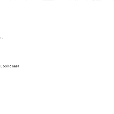
nne
 Doskonała