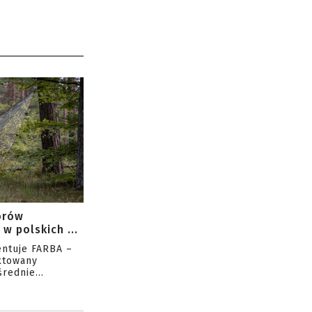
orów
w polskich ...
entuje FARBA –
ktowany
rednie...