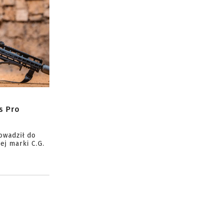
s Pro
owadził do
ej marki C.G.