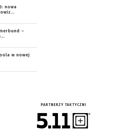
6: nowa
owiz...
mmerbund –
..
toola w nowej
PARTNERZY TAKTYCZNI