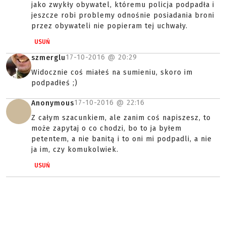
jako zwykły obywatel, któremu policja podpadła i
jeszcze robi problemy odnośnie posiadania broni
przez obywateli nie popieram tej uchwały.
USUŃ
17-10-2016 @
20:29
szmerglu
Widocznie coś miałeś na sumieniu, skoro im
podpadłeś ;)
17-10-2016 @
22:16
Anonymous
Z całym szacunkiem, ale zanim coś napiszesz, to
może zapytaj o co chodzi, bo to ja byłem
petentem, a nie banitą i to oni mi podpadli, a nie
ja im, czy komukolwiek.
USUŃ