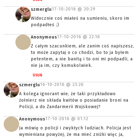
17-10-2016 @
20:29
szmerglu
Widocznie coś miałeś na sumieniu, skoro im
podpadłeś ;)
17-10-2016 @
22:16
Anonymous
Z całym szacunkiem, ale zanim coś napiszesz,
to może zapytaj o co chodzi, bo to ja byłem
petentem, a nie banitą i to oni mi podpadli, a
nie ja im, czy komukolwiek.
USUŃ
16-10-2016 @
23:26
szmerglu
A kolega ignorant wie, że taki przykładowo
żołnierz nie składa kwitów o posiadanie broni na
Policji, a do Żandarmerii Wojskowej?
17-10-2016 @
01:12
Anonymous
Ja mówię o policji i zwykłych ludziach. Policja jest
wymieniana powyżej, że ma mieć zniżki więc ja,