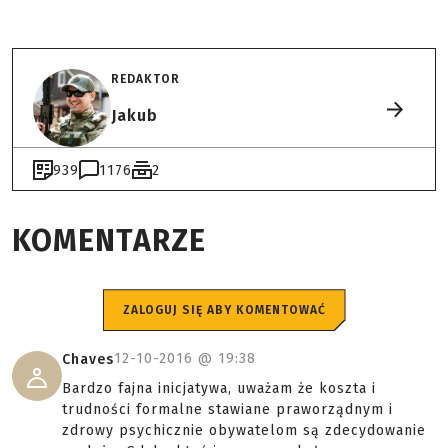
REDAKTOR
Jakub
939
1176
2
KOMENTARZE
ZALOGUJ SIĘ ABY KOMENTOWAĆ
12-10-2016 @
19:38
Chaves
Bardzo fajna inicjatywa, uważam że koszta i
trudności formalne stawiane praworządnym i
zdrowy psychicznie obywatelom są zdecydowanie