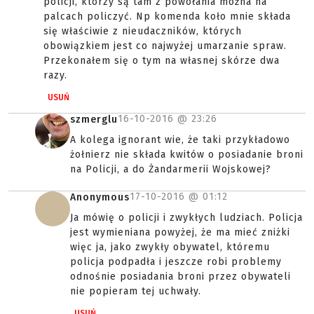
policji, którzy są tam z powołania można na
palcach policzyć. Np komenda koło mnie składa
się właściwie z nieudaczników, których
obowiązkiem jest co najwyżej umarzanie spraw.
Przekonałem się o tym na własnej skórze dwa
razy.
USUŃ
16-10-2016 @
23:26
szmerglu
A kolega ignorant wie, że taki przykładowo
żołnierz nie składa kwitów o posiadanie broni
na Policji, a do Żandarmerii Wojskowej?
17-10-2016 @
01:12
Anonymous
Ja mówię o policji i zwykłych ludziach. Policja
jest wymieniana powyżej, że ma mieć zniżki
więc ja, jako zwykły obywatel, któremu
policja podpadła i jeszcze robi problemy
odnośnie posiadania broni przez obywateli
nie popieram tej uchwały.
USUŃ