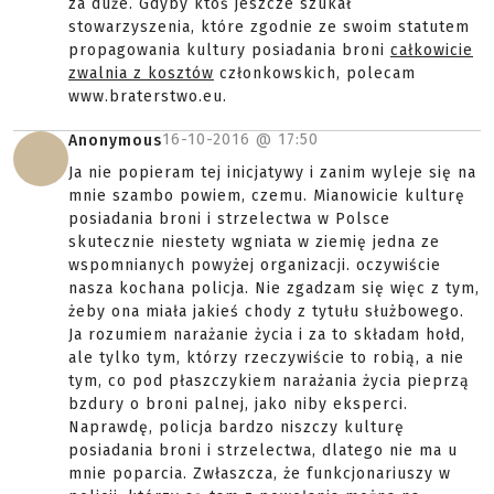
za duże. Gdyby ktoś jeszcze szukał
stowarzyszenia, które zgodnie ze swoim statutem
propagowania kultury posiadania broni
całkowicie
zwalnia z kosztów
członkowskich, polecam
www.braterstwo.eu.
16-10-2016 @
17:50
Anonymous
Ja nie popieram tej inicjatywy i zanim wyleje się na
mnie szambo powiem, czemu. Mianowicie kulturę
posiadania broni i strzelectwa w Polsce
skutecznie niestety wgniata w ziemię jedna ze
wspomnianych powyżej organizacji. oczywiście
nasza kochana policja. Nie zgadzam się więc z tym,
żeby ona miała jakieś chody z tytułu służbowego.
Ja rozumiem narażanie życia i za to składam hołd,
ale tylko tym, którzy rzeczywiście to robią, a nie
tym, co pod płaszczykiem narażania życia pieprzą
bzdury o broni palnej, jako niby eksperci.
Naprawdę, policja bardzo niszczy kulturę
posiadania broni i strzelectwa, dlatego nie ma u
mnie poparcia. Zwłaszcza, że funkcjonariuszy w