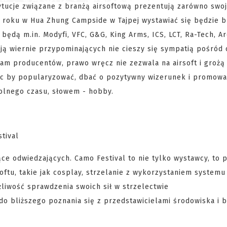
tytucje związane z branżą airsoftową prezentują zarówno swo
ym roku w Hua Zhung Campside w Tajpej wystawiać się będzie b
będą m.in. Modyfi, VFC, G&G, King Arms, ICS, LCT, Ra-Tech, Ar
 ją wiernie przypominających nie cieszy się sympatią pośród
m producentów, prawo wręcz nie zezwala na airsoft i grożą 
c by popularyzować, dbać o pozytywny wizerunek i promować
olnego czasu, słowem - hobby.
iące odwiedzających. Camo Festival to nie tylko wystawcy, to 
ftu, takie jak cosplay, strzelanie z wykorzystaniem systemu
żliwość sprawdzenia swoich sił w strzelectwie
do bliższego poznania się z przedstawicielami środowiska i 