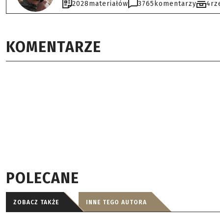
2028
materiałów
3765
komentarzy
4
rz
KOMENTARZE
POLECANE
ZOBACZ TAKŻE
INNE TEGO AUTORA