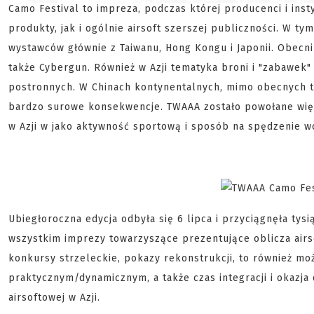
Camo Festival to impreza, podczas której producenci i ins
produkty, jak i ogólnie airsoft szerszej publiczności. W t
wystawców głównie z Taiwanu, Hong Kongu i Japonii. Obecni 
także Cybergun. Również w Azji tematyka broni i "zabawek"
postronnych. W Chinach kontynentalnych, mimo obecnych ta
bardzo surowe konsekwencje. TWAAA zostało powołane wię
w Azji w jako aktywność sportową i sposób na spędzenie w
Ubiegłoroczna edycja odbyła się 6 lipca i przyciągnęła tys
wszystkim imprezy towarzyszące prezentujące oblicza airso
konkursy strzeleckie, pokazy rekonstrukcji, to również mo
praktycznym/dynamicznym, a także czas integracji i okazja 
airsoftowej w Azji.