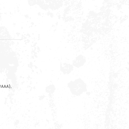
d
WAAA),