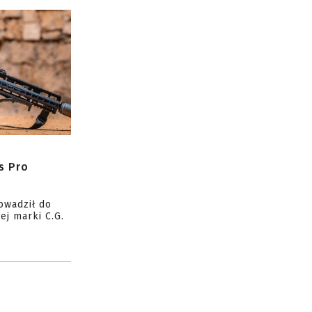
s Pro
owadził do
ej marki C.G.