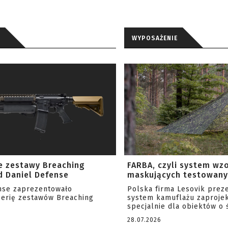
WYPOSAŻENIE
e zestawy Breaching
FARBA, czyli system wz
 Daniel Defense
maskujących testowany 
nse zaprezentowało
Polska firma Lesovik prez
serię zestawów Breaching
system kamuflażu zaproje
specjalnie dla obiektów o ś
28.07.2026