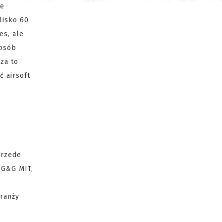
je
lisko 60
es, ale
 osób
za to
 airsoft
przede
 G&G MIT,
branży