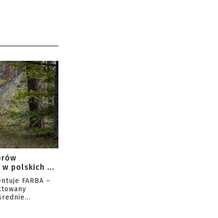
orów
w polskich ...
entuje FARBA –
ktowany
rednie...