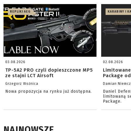
REPLIKI AEG
KARABINY I K
03.08.2026
02.08.2026
TP-5A2 PRO czyli dopieszczone MP5
Limitowane
ze stajni LCT Airsoft
Package od
Grzegorz Woźnica
Damian Niemc
Nowa propozycja na rynku już dostępna.
Daniel Defen
limitowaną s
Package.
NAJNOWSZE