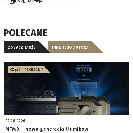
192
21
0
POLECANE
ZOBACZ TAKŻE
INNE TEGO AUTORA
CZĘŚCI I AKCESORIA
07.08.2026
MFMD – nowa generacja tłumików