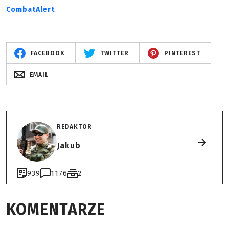
CombatAlert
FACEBOOK
TWITTER
PINTEREST
EMAIL
REDAKTOR
Jakub
939
1176
2
KOMENTARZE