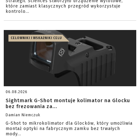
Strategic Sciences stworzyło urządzenie wylotowe,
które zamiast klasycznych przegród wykorzystuje
kontrolo...
CELOWNIKI I WSKAŹNIKI CELU
06.08.2026
Sightmark G-Shot montuje kolimator na Glocku
bez frezowania za...
Damian Niemczuk
G-Shot to mikrokolimator dla Glocków, który umożliwia
montaż optyki na fabrycznym zamku bez trwałych
mody...