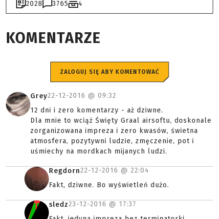
2028
3765
4
KOMENTARZE
ZALOGUJ SIĘ ABY KOMENTOWAĆ
22-12-2016 @
09:32
Grey
12 dni i zero komentarzy - aż dziwne.
Dla mnie to wciąż Święty Graal airsoftu, doskonale
zorganizowana impreza i zero kwasów, świetna
atmosfera, pozytywni ludzie, zmęczenie, pot i
uśmiechy na mordkach mijanych ludzi.
22-12-2016 @
22:04
Regdorn
Fakt, dziwne. Bo wyświetleń dużo.
23-12-2016 @
17:37
sledz
Fakt, jedyna impreza bez terminatorki