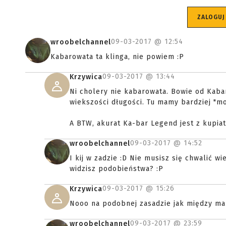
ZALOGUJ
09-03-2017 @
12:54
wroobelchannel
Kabarowata ta klinga, nie powiem :P
09-03-2017 @
13:44
Krzywica
Ni cholery nie kabarowata. Bowie od Kaba
wiekszości długości. Tu mamy bardziej "mo
A BTW, akurat Ka-bar Legend jest z kupiate
09-03-2017 @
14:52
wroobelchannel
I kij w zadzie :D Nie musisz się chwalić w
widzisz podobieństwa? :P
09-03-2017 @
15:26
Krzywica
Nooo na podobnej zasadzie jak między malu
09-03-2017 @
23:59
wroobelchannel