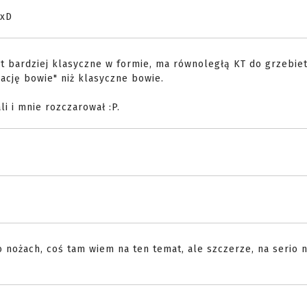
 xD
st bardziej klasyczne w formie, ma równoległą KT do grzebie
ację bowie" niż klasyczne bowie.
li i mnie rozczarował :P.
 o nożach, coś tam wiem na ten temat, ale szczerze, na serio n