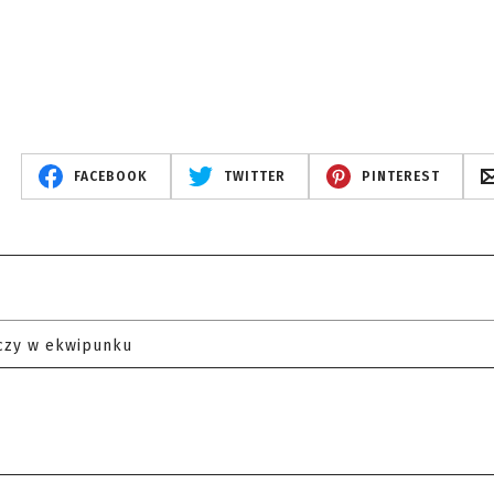
FACEBOOK
TWITTER
PINTEREST
czy w ekwipunku