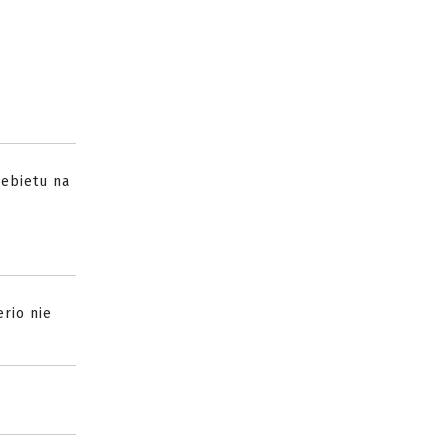
zebietu na
erio nie