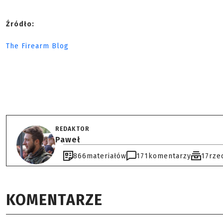
Źródło:
The Firearm Blog
REDAKTOR
Paweł
866
materiałów
171
komentarzy
17
rze
KOMENTARZE