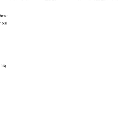
głowni
nosi
gnią