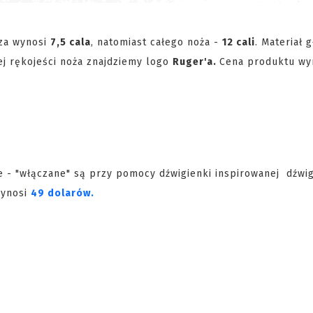
rza wynosi
7,5 cala
, natomiast całego noża -
12 cali
. Materiał 
ej rękojeści noża znajdziemy logo
Ruger'a.
Cena produktu wy
e - "włączane" są przy pomocy dźwigienki inspirowanej dźwi
wynosi
49 dolarów.