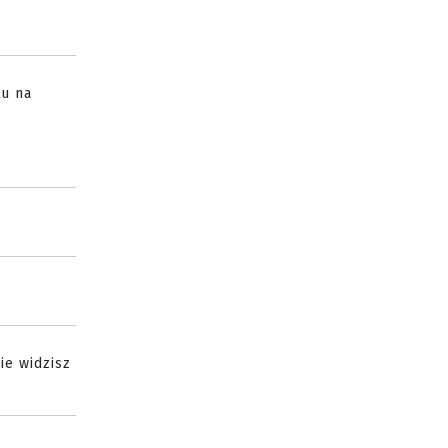
tu na
ie widzisz