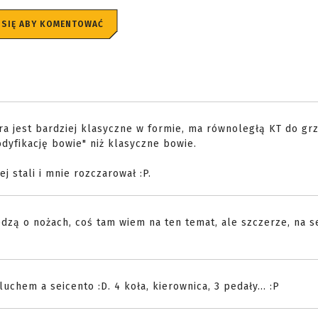
 SIĘ ABY KOMENTOWAĆ
ra jest bardziej klasyczne w formie, ma równoległą KT do gr
dyfikację bowie" niż klasyczne bowie.
j stali i mnie rozczarował :P.
iedzą o nożach, coś tam wiem na ten temat, ale szczerze, na s
chem a seicento :D. 4 koła, kierownica, 3 pedały... :P