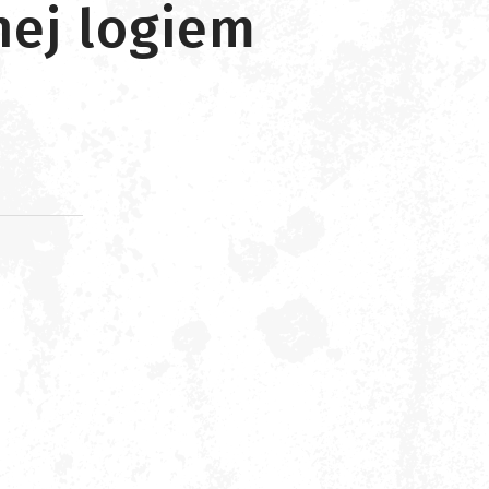
nej logiem
d