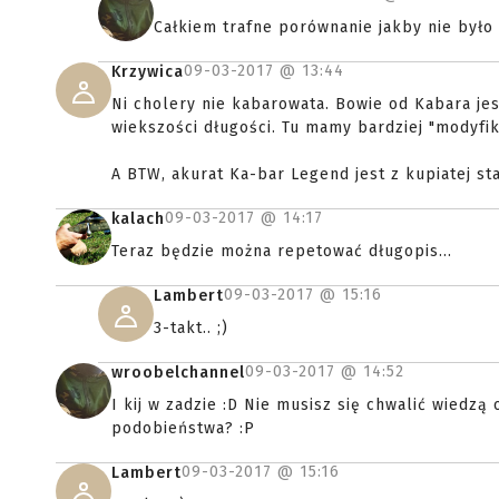
Całkiem trafne porównanie jakby nie było
09-03-2017 @
13:44
Krzywica
Ni cholery nie kabarowata. Bowie od Kabara je
wiekszości długości. Tu mamy bardziej "modyfik
A BTW, akurat Ka-bar Legend jest z kupiatej sta
09-03-2017 @
14:17
kalach
Teraz będzie można repetować długopis...
09-03-2017 @
15:16
Lambert
3-takt.. ;)
09-03-2017 @
14:52
wroobelchannel
I kij w zadzie :D Nie musisz się chwalić wiedzą
podobieństwa? :P
09-03-2017 @
15:16
Lambert