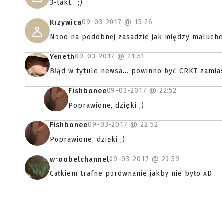
3-takt.. ;)
09-03-2017 @
15:26
Krzywica
Nooo na podobnej zasadzie jak między maluchem 
09-03-2017 @
21:51
Yeneth
Błąd w tytule newsa... powinno być CRKT zamia
09-03-2017 @
22:52
Fishbonee
Poprawione, dzięki ;)
09-03-2017 @
22:52
Fishbonee
Poprawione, dzięki ;)
09-03-2017 @
23:59
wroobelchannel
Całkiem trafne porównanie jakby nie było xD