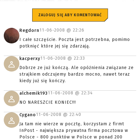
ZALOGUJ SIĘ ABY KOMENTOWAĆ
11-06-2008 @
22:26
Regdorn
I całe szczęście. Poczta jest potrzebna, pomimo
potknięć które jej się zdarzają.
11-06-2008 @
22:33
kacperxy
Dobrze ze już kończą. Ale opóźnienia związane ze
strajkiem odczujemy bardzo mocno, nawet teraz
kiedy już się kończy.
11-06-2008 @
22:34
alchemik193
NO NARESZCIE KONIEC!!!
11-06-2008 @
22:40
Cygano
Ja tam nie wierze w pocztę, korzystam z firmt
InPost - największa prywatna firma pocztowa w
Polsce - 800 punktów w Polsce w ponad 200