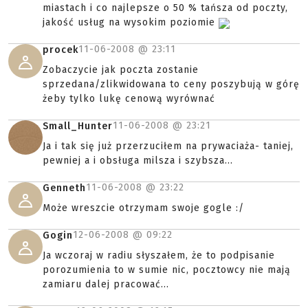
miastach i co najlepsze o 50 % tańsza od poczty,
jakość usług na wysokim poziomie
11-06-2008 @
23:11
procek
Zobaczycie jak poczta zostanie
sprzedana/zlikwidowana to ceny poszybują w górę
żeby tylko lukę cenową wyrównać
11-06-2008 @
23:21
Small_Hunter
Ja i tak się już przerzuciłem na prywaciaża- taniej,
pewniej a i obsługa milsza i szybsza...
11-06-2008 @
23:22
Genneth
Może wreszcie otrzymam swoje gogle :/
12-06-2008 @
09:22
Gogin
Ja wczoraj w radiu słyszałem, że to podpisanie
porozumienia to w sumie nic, pocztowcy nie mają
zamiaru dalej pracować...