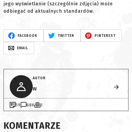
jego wyświetlanie (szczególnie zdjęcia) może
odbiegać od aktualnych standardów.
FACEBOOK
TWITTER
PINTEREST
EMAIL
AUTOR
W
59
686
5
KOMENTARZE