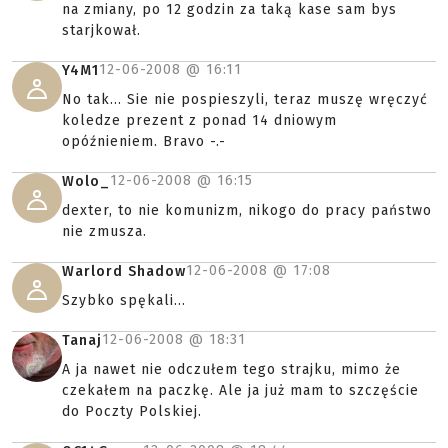
na zmiany, po 12 godzin za taką kase sam bys
starjkował.
12-06-2008 @
16:11
Y4M1
No tak... Sie nie pospieszyli, teraz muszę wręczyć
koledze prezent z ponad 14 dniowym
opóźnieniem. Bravo -.-
12-06-2008 @
16:15
Wolo_
dexter, to nie komunizm, nikogo do pracy państwo
nie zmusza.
12-06-2008 @
17:08
Warlord Shadow
Szybko spękali...
12-06-2008 @
18:31
Tanaj
A ja nawet nie odczułem tego strajku, mimo że
czekałem na paczkę. Ale ja już mam to szczęście
do Poczty Polskiej.