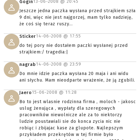
13-06-2008 @
20:45
Gogin
Jeszcze jedna paczka wysłana przed strajkiem szła
9 dni, więc nie jest najgorzej, mam tylko nadzieję,
że coś się teraz ruszy...
14-06-2008 @
17:55
Sticker
do tej pory nie dostałem paczki wysłanej przed
strajkiem:/ tragedia:|
14-06-2008 @
23:59
nagrab
Do mnie idzie paczka wysłana 20 maja i ani widu
ani słychu. Mam nieodparte wrażenie, że ją zgubili.
15-06-2008 @
11:28
Jaero
Bo to jest wlasnie rodzinna firma , moloch - jakosc
uslug żenująca , wypłaty dla szeregowych
pracowników niewolnicze ale za to niektorzy
ludzie poustawiali sie do konca zycia nic nie
robiąc i zbijajac kase za glupote. Najlepszym
przykładem przekrętów w tej firmie było