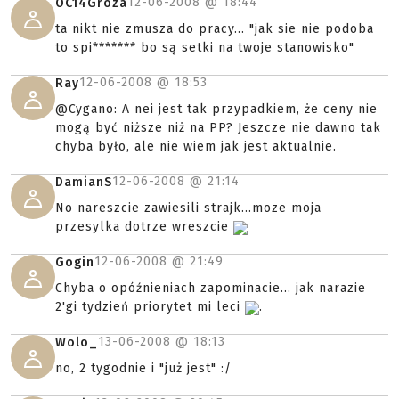
12-06-2008 @
18:44
OC14Groza
ta nikt nie zmusza do pracy... "jak sie nie podoba
to spi******* bo są setki na twoje stanowisko"
12-06-2008 @
18:53
Ray
@Cygano: A nei jest tak przypadkiem, że ceny nie
mogą być niższe niż na PP? Jeszcze nie dawno tak
chyba było, ale nie wiem jak jest aktualnie.
12-06-2008 @
21:14
DamianS
No nareszcie zawiesili strajk...moze moja
przesylka dotrze wreszcie
12-06-2008 @
21:49
Gogin
Chyba o opóźnieniach zapominacie... jak narazie
2'gi tydzień priorytet mi leci
.
13-06-2008 @
18:13
Wolo_
no, 2 tygodnie i "już jest" :/