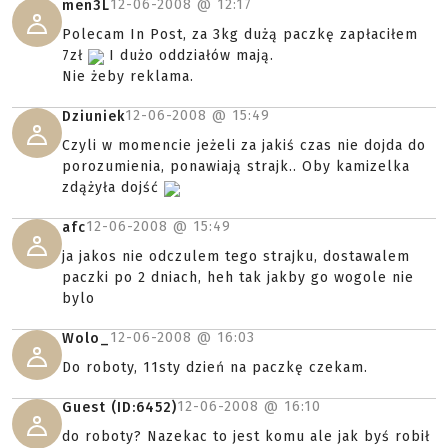
12-06-2008 @
12:17
men3L
Polecam In Post, za 3kg dużą paczkę zapłaciłem
7zł
I dużo oddziałów mają.
Nie żeby reklama.
12-06-2008 @
15:49
Dziuniek
Czyli w momencie jeżeli za jakiś czas nie dojda do
porozumienia, ponawiają strajk.. Oby kamizelka
zdążyła dojść
12-06-2008 @
15:49
afc
ja jakos nie odczulem tego strajku, dostawalem
paczki po 2 dniach, heh tak jakby go wogole nie
bylo
12-06-2008 @
16:03
Wolo_
Do roboty, 11sty dzień na paczkę czekam.
12-06-2008 @
16:10
Guest (ID:6452)
do roboty? Nazekac to jest komu ale jak byś robił