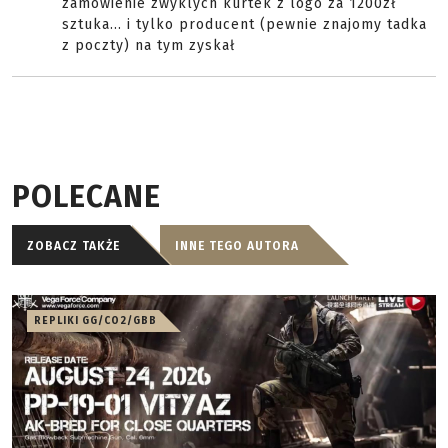
zamówienie zwyklych kurtek z logo za 1200zł
sztuka... i tylko producent (pewnie znajomy tadka
z poczty) na tym zyskał
POLECANE
ZOBACZ TAKŻE
INNE TEGO AUTORA
REPLIKI GG/CO2/GBB